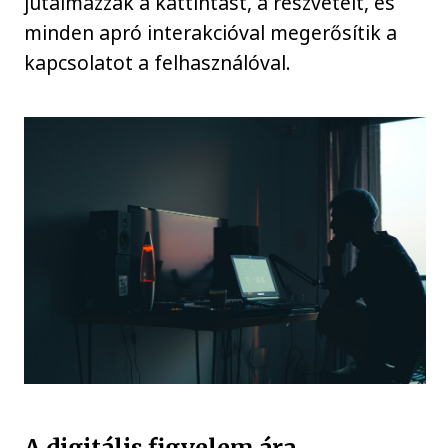
jutalmazzák a kattintást, a részvételt, és
minden apró interakcióval megerősítik a
kapcsolatot a felhasználóval.
A digitális figyelem ára