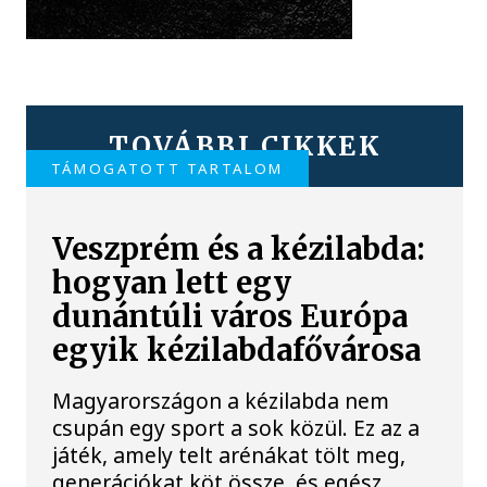
TOVÁBBI CIKKEK
TÁMOGATOTT TARTALOM
Veszprém és a kézilabda:
hogyan lett egy
dunántúli város Európa
egyik kézilabdafővárosa
Magyarországon a kézilabda nem
csupán egy sport a sok közül. Ez az a
játék, amely telt arénákat tölt meg,
generációkat köt össze, és egész