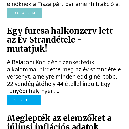
elnöknek a Tisza párt parlamenti frakciója.
BALATON
Egy furcsa halkonzerv lett
az Év Strandétele -
mutatjuk!
A Balatoni Kör idén tizenkettedik
alkalommal hirdette meg az év strandétele
versenyt, amelyre minden eddiginél több,
22 vendéglátóhely 44 étellel indult. Egy
fonyódi hely nyert...
KÖZÉLET
Meglepték az elemzőket a
júliusi inflációs adatok