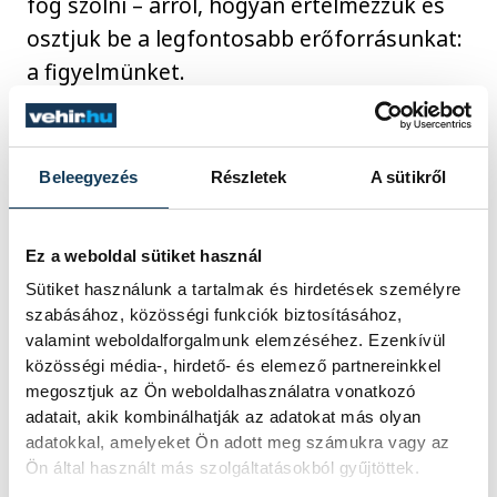
fog szólni – arról, hogyan értelmezzük és
osztjuk be a legfontosabb erőforrásunkat:
a figyelmünket.
A Millioner Casino és a hozzá hasonló
digitális platformok megmutatják, hogy az
Beleegyezés
Részletek
A sütikről
élménytervezés ma már tudomány. A
magyar digitális piac számára ez a
Ez a weboldal sütiket használ
tudatosan formált interaktivitás jelenti a
Sütiket használunk a tartalmak és hirdetések személyre
következő nagy lépést, ahol a felhasználói
szabásához, közösségi funkciók biztosításához,
valamint weboldalforgalmunk elemzéséhez. Ezenkívül
élmény nem cél, hanem a kapcsolat új
közösségi média-, hirdető- és elemező partnereinkkel
nyelve.
megosztjuk az Ön weboldalhasználatra vonatkozó
adatait, akik kombinálhatják az adatokat más olyan
adatokkal, amelyeket Ön adott meg számukra vagy az
Ön által használt más szolgáltatásokból gyűjtöttek.
támogatott tartalom