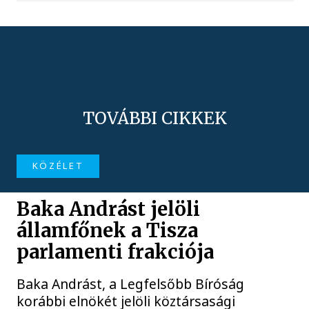
TOVÁBBI CIKKEK
KÖZÉLET
Baka Andrást jelöli
államfőnek a Tisza
parlamenti frakciója
Baka Andrást, a Legfelsőbb Bíróság
korábbi elnökét jelöli köztársasági