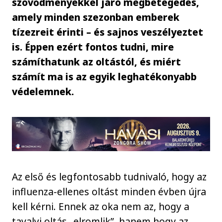
szövődményekkel járó megbetegedés,
amely minden szezonban emberek
tízezreit érinti – és sajnos veszélyeztet
is. Éppen ezért fontos tudni, mire
számíthatunk az oltástól, és miért
számít ma is az egyik leghatékonyabb
védelemnek.
Az első és legfontosabb tudnivaló, hogy az
influenza-ellenes oltást minden évben újra
kell kérni. Ennek az oka nem az, hogy a
tavalyi oltás „elromlik”, hanem hogy az