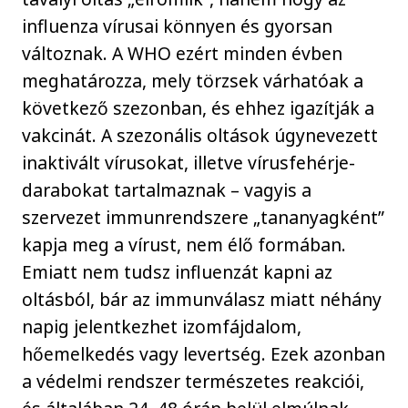
influenza vírusai könnyen és gyorsan
változnak. A WHO ezért minden évben
meghatározza, mely törzsek várhatóak a
következő szezonban, és ehhez igazítják a
vakcinát. A szezonális oltások úgynevezett
inaktivált vírusokat, illetve vírusfehérje-
darabokat tartalmaznak – vagyis a
szervezet immunrendszere „tananyagként”
kapja meg a vírust, nem élő formában.
Emiatt nem tudsz influenzát kapni az
oltásból, bár az immunválasz miatt néhány
napig jelentkezhet izomfájdalom,
hőemelkedés vagy levertség. Ezek azonban
a védelmi rendszer természetes reakciói,