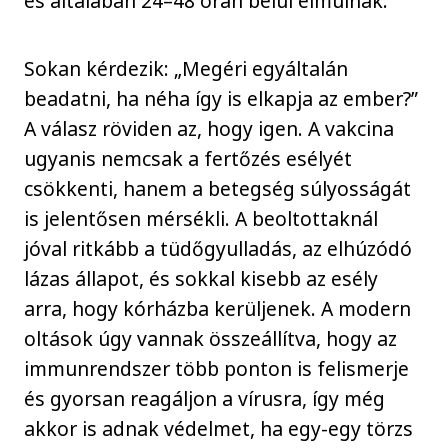
és általában 24–48 órán belül elmúlnak.
Sokan kérdezik: „Megéri egyáltalán
beadatni, ha néha így is elkapja az ember?”
A válasz röviden az, hogy igen. A vakcina
ugyanis nemcsak a fertőzés esélyét
csökkenti, hanem a betegség súlyosságát
is jelentősen mérsékli. A beoltottaknál
jóval ritkább a tüdőgyulladás, az elhúzódó
lázas állapot, és sokkal kisebb az esély
arra, hogy kórházba kerüljenek. A modern
oltások úgy vannak összeállítva, hogy az
immunrendszer több ponton is felismerje
és gyorsan reagáljon a vírusra, így még
akkor is adnak védelmet, ha egy-egy törzs