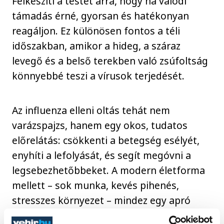
Felkészíti a testet arra, hogy ha valódi
támadás érné, gyorsan és hatékonyan
reagáljon. Ez különösen fontos a téli
időszakban, amikor a hideg, a száraz
levegő és a belső terekben való zsúfoltság
könnyebbé teszi a vírusok terjedését.
Az influenza elleni oltás tehát nem
varázspajzs, hanem egy okos, tudatos
előrelátás: csökkenti a betegség esélyét,
enyhíti a lefolyását, és segít megóvni a
legsebezhetőbbeket. A modern életforma
mellett – sok munka, kevés pihenés,
stresszes környezet – mindez egy apró
lépés, ami jelentős különbséget hozhat. És