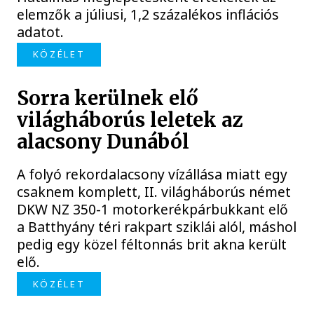
elemzők a júliusi, 1,2 százalékos inflációs
adatot.
KÖZÉLET
Sorra kerülnek elő
világháborús leletek az
alacsony Dunából
A folyó rekordalacsony vízállása miatt egy
csaknem komplett, II. világháborús német
DKW NZ 350-1 motorkerékpárbukkant elő
a Batthyány téri rakpart sziklái alól, máshol
pedig egy közel féltonnás brit akna került
elő.
KÖZÉLET