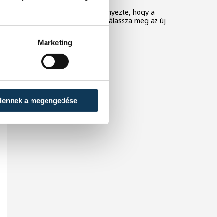
A Tisza-frakció kezdeményezte, hogy a
parlament jövő kedden válassza meg az új
köztársasági elnököt.
Marketing
dennek a megengedése