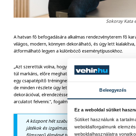
Sokoray Kata 
A hatvan fő befogadására alkalmas rendezvényterem fő karak
világos, modern, könnyen dekorálható, és úgy lett kialakítv
átformálható legyen a különböző eseménytípusokhoz.
„Azt szerettük volna, hogy a terem egyezzen a vendégek elk
túl markáns, előre meghatározott stílust erőltetni. Egy esk
egy csapatépítő tréningnek vagy egy gyerekzsúrnak. Így a he
de minden részlete úgy lett kitalálva, hogy könnyen változtath
Beleegyezés
dekorációval, elrendezéssel. Ez adja a szabadságát, és emi
arculatot felvenni.”, fogalmazott Gábor.
Ez a weboldal sütiket haszn
Sütiket használunk a tartal
A központ hét szabadulószobát kínál, amelyek közöt
weboldalforgalmunk elemzésé
játékok és izgalmas, kihívást jelentő feladatok is meg
weboldalhasználatra vonatko
filmszerű élményt teremtenek: a résztvevők múmiás