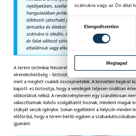
számukra vagy az Ön által ha
rejtélyekben, szellemekkel való bújócskában, vagy ak
hangulatában próbálhatják ki ügyességüket és logikáj
Hozzájárulás kiválasztása
többször játszható játékszobát is. Az egyik egy kvízm
Elengedhetetlen
tematika és életkor szerint testreszabhatók, így cége
számára is ideális. A másik, a LED-floor szoba az egé
és falat változó színű LED-négyzetek borítják, a ját
eltalálniuk vagy elkerülniük, így a mozgás és a strat
Megtagad
A terem technikai felszereltsége – okostévé, hangosítás, ké
elrendezhetőség – biztosítja, hogy a szakmai események u
mint a meghitt családi összejövetelek. A közvetlen bejárat kü
kapott: ez biztosítja, hogy a vendégek teljesen önállóan érk
időkorlátok nélkül. A rendezvényterem egy szándékosan nem
választhatnak: külsős szolgáltatót hoznak, mindent maguk i
stábját veszik igénybe. Sokan egyébként a helyszín minden l
előfordul, hogy a terem bérlői egyben a szabadulószobában
gyanánt.