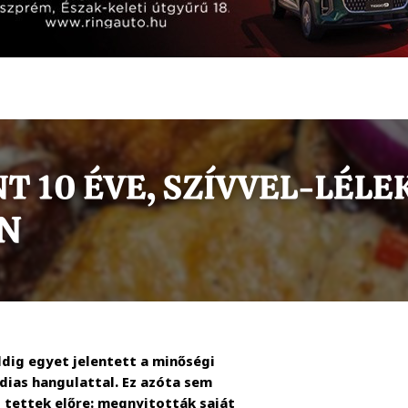
dig egyet jelentett a minőségi
dias hangulattal. Ez azóta sem
 tettek előre: megnyitották saját