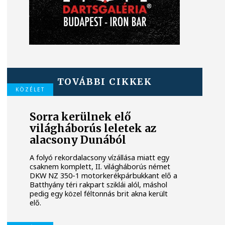
TOVÁBBI CIKKEK
KÖZÉLET
Sorra kerülnek elő
világháborús leletek az
alacsony Dunából
A folyó rekordalacsony vízállása miatt egy
csaknem komplett, II. világháborús német
DKW NZ 350-1 motorkerékpárbukkant elő a
Batthyány téri rakpart sziklái alól, máshol
pedig egy közel féltonnás brit akna került
elő.