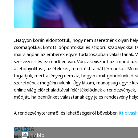
„Nagyon korán eldöntöttük, hogy nem szeretnénk olyan helyszí
csomagokkal, kötött időpontokkal és szigorú szabályokkal tal
mai világban az emberek egyre tudatosabban választanak. 
szervezni – és ez rendben van. Van, aki viszont azt mondja: 
a lebonyolítást, az ételeket, a terítést, a háttérmunkát. Mi 
fogadjuk, mert a lényeg nem az, hogy mi mit gondolunk ideá
szeretnének megélni nálunk. Úgy látom, manapság egyre kev
online világ előrehaladtával felértékelődnek a rendezvények,
módját, ha bennünket választanak egy jeles rendezvény helys
A rendezvényteremről és lehetőségeiről bővebben
itt olvas
GALÉRIA
17 kép
Menekülj!