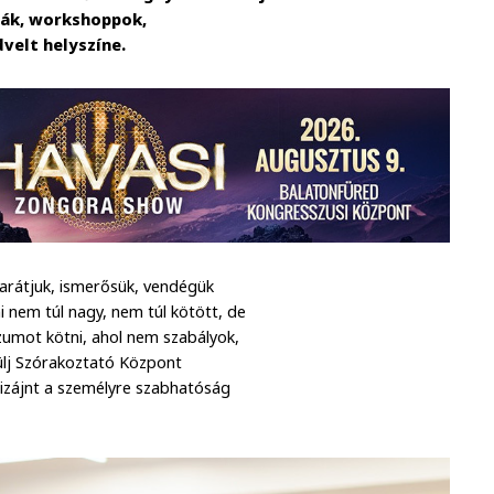
iák, workshoppok,
velt helyszíne.
arátjuk, ismerősük, vendégük
i nem túl nagy, nem túl kötött, de
umot kötni, ahol nem szabályok,
lj Szórakoztató Központ
dizájnt a személyre szabhatóság