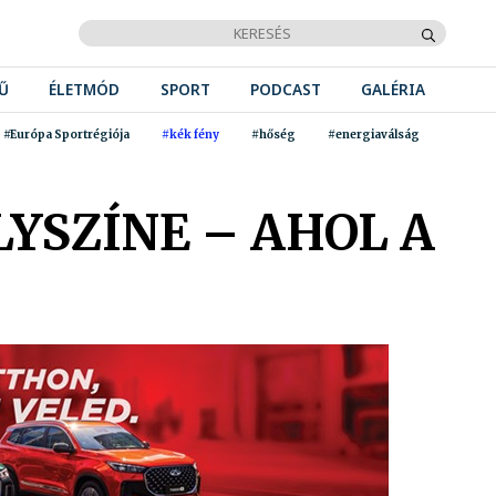
Ű
ÉLETMÓD
SPORT
PODCAST
GALÉRIA
#Európa Sportrégiója
#kék fény
#hőség
#energiaválság
YSZÍNE – AHOL A