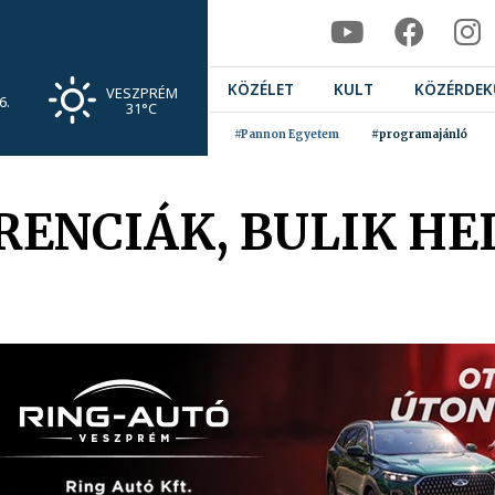
KÖZÉLET
KULT
KÖZÉRDEK
VESZPRÉM
6.
31°C
#Pannon Egyetem
#programajánló
ENCIÁK, BULIK HEL