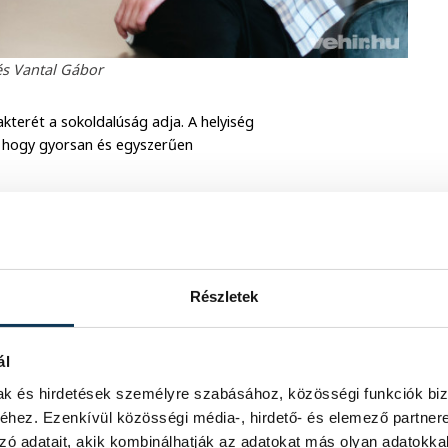
és Vantal Gábor
terét a sokoldalúság adja. A helyiség
a, hogy gyorsan és egyszerűen
épzeléseivel. Éppen ezért nem akartunk
üvőnek általában más a hangulata, mint
ly alapvetően minimalista és elegáns,
ató legyen: fényekkel, textíliákkal,
Részletek
att tud minden alkalom más-más
ál
mak és hirdetések személyre szabásához, közösségi funkciók biz
t könnyebb, családbarát témájú
hez. Ezenkívül közösségi média-, hirdető- és elemező partner
találhatóak. A díszletek és kellékek
zó adatait, akik kombinálhatják az adatokat más olyan adatokka
 kalandokban, dzsungeles