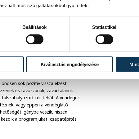
sznált más szolgáltatásokból gyűjtöttek.
ár Indiana Jones és Harry Potter
ukat. A Menekülj kínál két új,
űsor hangulatát idézi, ahol a kérdések
Beállítások
Statisztikai
s csapatépítők vagy baráti társaságok
sz testet mozgásra ösztönzi: a padlót
ékosoknak meghatározott színeket kell
égia egyaránt szerepet kap.
Kiválasztás engedélyezése
Min
nyelmes bútorok, gyors
gyanúgy gördülékenyen működjenek,
lönösen sok pozitív visszajelzést
ezzenek és távozzanak, zavartalanul,
 túlszabályozott tér tehát. A vendégek
ntéznek, vagy éppen a vendéglátó
ehetőségét igénybe veszik, hiszen
 kezdik a programjukat, csapatépítés