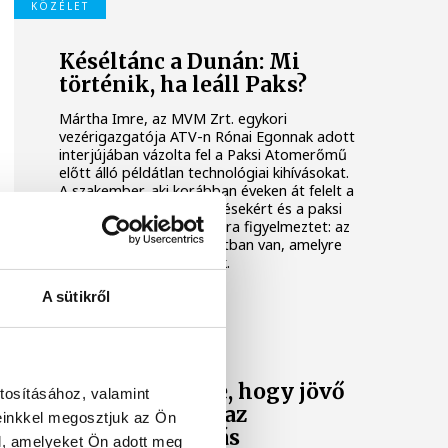
KÖZÉLET
Késéltánc a Dunán: Mi
történik, ha leáll Paks?
Mártha Imre, az MVM Zrt. egykori
vezérigazgatója ATV-n Rónai Egonnak adott
interjújában vázolta fel a Paksi Atomerőmű
előtt álló példátlan technológiai kihívásokat.
A szakember, aki korábban éveken át felelt a
hazai energetikai fejlesztésekért és a paksi
blokkok működéséért, arra figyelmeztet: az
erőmű olyan üzemállapotban van, amelyre
eredetileg nem tervezték.
A sütikről
KÖZÉLET
A Tisza-frakció
kezdeményezte, hogy jövő
tosításához, valamint
kedden legyen az
einkkel megosztjuk az Ön
államfőválasztás
l, amelyeket Ön adott meg