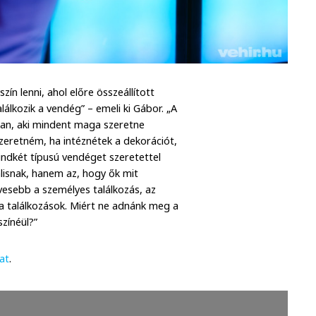
n lenni, ahol előre összeállított
álkozik a vendég” – emeli ki Gábor. „A
Van, aki mindent maga szeretne
szeretném, ha intéznétek a dekorációt,
mindkét típusú vendéget szeretettel
lisnak, hanem az, hogy ők mit
esebb a személyes találkozás, az
 a találkozások. Miért ne adnánk meg a
zínéül?”
hat
.