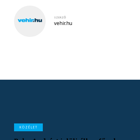
SZERZŐ
vehir.hu
KÖZÉLET