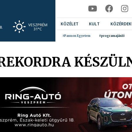
KÖZÉLET
KULT
KÖZÉRDEK
VESZPRÉM
8.
31°C
#Pannon Egyetem
#programajánló
GREKORDRA KÉSZÜL