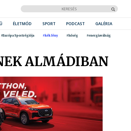
Ű
ÉLETMÓD
SPORT
PODCAST
GALÉRIA
#Európa Sportrégiója
#kék fény
#hőség
#energiaválság
NEK ALMÁDIBAN