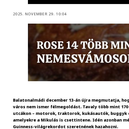
2025. NOVEMBER 29. 10:04
Balatonalmádi december 13-án újra megmutatja, hogy
város nem ismer félmegoldást. Tavaly több mint 170 
utcákon – motorok, traktorok, kukásautók, buggyk és
amelyekre a Mikulás is csettintene. Idén azonban mé
Guinness-világrekordot szeretnének hazahozni.