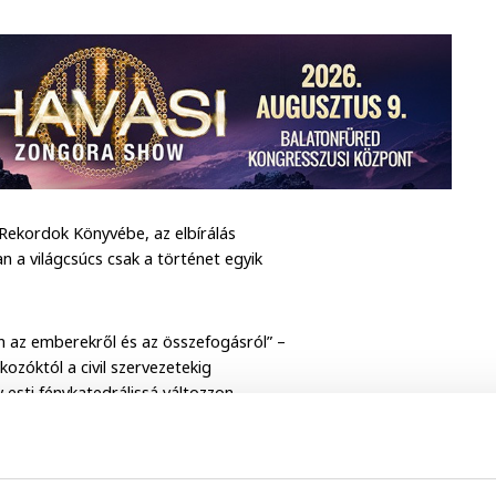
Rekordok Könyvébe, az elbírálás
n a világcsúcs csak a történet egyik
n az emberekről és az összefogásról” –
kozóktól a civil szervezetekig
sti fénykatedrálissá változzon.
 80 percig járja végig a várost. A
 pár autóban világít két girland – ez