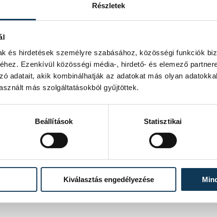
Részletek
ál
mak és hirdetések személyre szabásához, közösségi funkciók biz
i mindennel, ami
hez. Ezenkívül közösségi média-, hirdető- és elemező partner
nyi fényfüzért:
zó adatait, akik kombinálhatják az adatokat más olyan adatokka
i teherautók, sőt néha
sznált más szolgáltatásokból gyűjtöttek.
 is felbukkannak.
Beállítások
Statisztikai
b, leginkább
„hogyan jutott ez
Kiválasztás engedélyezése
Min
 családok, gyerekek, kutyák, akik úgy