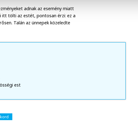
dvezményeket adnak az esemény miatt
tt tölti az estét, pontosan érzi: ez a
erősen. Talán az ünnepek közeledte
)
össégi est
ekord