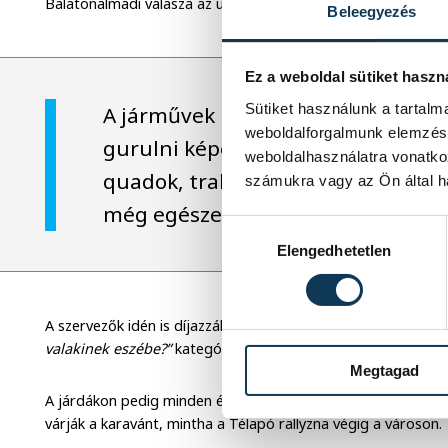
Balatonalmádi válasza az ünnepi "fényéhségre".
Beleegyezés
Ez a weboldal sütiket haszn
Sütiket használunk a tartal
A járművek között lehet találkozn
weboldalforgalmunk elemzésé
gurulni képes és elbír néhány kiló
weboldalhasználatra vonatko
quadok, traktorok, motorok, óriás
számukra vagy az Ön által ha
még egészen meglepő átalakítások
Hozzájárulás kiválasztása
Elengedhetetlen
A szervezők idén is díjazzák a legötletesebb, leglátványosab
valakinek eszébe?”
kategóriába tartozó járműveket.
Megtagad
A járdákon pedig minden évben több ezer ember áll sorfalat:
várják a karavánt, mintha a Télapó rallyzna végig a városon.