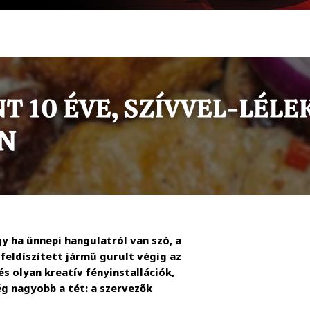
 ha ünnepi hangulatról van szó, a
feldíszített jármű gurult végig az
 olyan kreatív fényinstallációk,
g nagyobb a tét: a szervezők