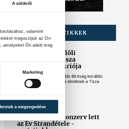
A sütikről
tosításához, valamint
TOVÁBBI CIKKEK
KÖZÉLET
einkkel megosztjuk az Ön
l, amelyeket Ön adott meg
Baka Andrást jelöli
államfőnek a Tisza
parlamenti frakciója
Marketing
Baka Andrást, a Legfelsőbb Bíróság korábbi
elnökét jelöli köztársasági elnöknek a Tisza
párt parlamenti frakciója.
BALATON
dennek a megengedése
Egy furcsa halkonzerv lett
az Év Strandétele -