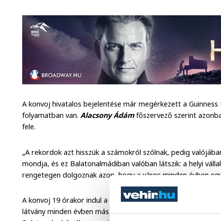
A konvoj hivatalos bejelentése már megérkezett a Guinness 
folyamatban van.
Alacsony Ádám
főszervező szerint azonba
fele.
„A rekordok azt hisszük a számokról szólnak, pedig valójába
mondja, és ez Balatonalmádiban valóban látszik: a helyi vállal
rengetegen dolgoznak azon, hogy a város minden évben egy e
A konvoj 19 órakor indul a Sportközpont mellől, és körülbelül
látvány minden évben más, egy dolog azonban biztos: itt nem