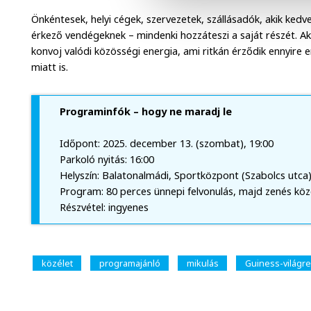
Önkéntesek, helyi cégek, szervezetek, szállásadók, akik ke
érkező vendégeknek – mindenki hozzáteszi a saját részét. Aki i
konvoj valódi közösségi energia, ami ritkán érződik ennyire 
miatt is.
Programinfók – hogy ne maradj le
Időpont: 2025. december 13. (szombat), 19:00
Parkoló nyitás: 16:00
Helyszín: Balatonalmádi, Sportközpont (Szabolcs utca
Program: 80 perces ünnepi felvonulás, majd zenés köz
Részvétel: ingyenes
közélet
programajánló
mikulás
Guiness-világr