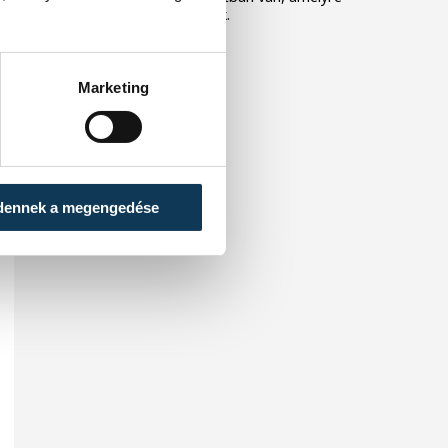
eredetileg nem tervezték.
Marketing
dennek a megengedése