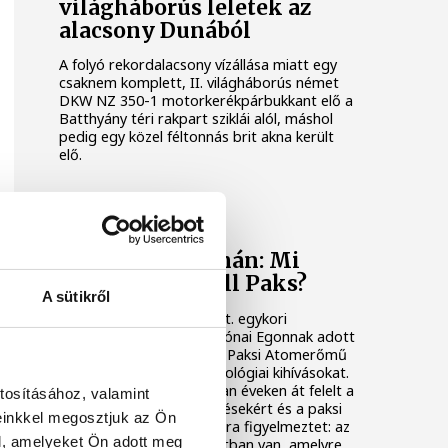
világháborús leletek az
alacsony Dunából
A folyó rekordalacsony vízállása miatt egy
csaknem komplett, II. világháborús német
DKW NZ 350-1 motorkerékpárbukkant elő a
Batthyány téri rakpart sziklái alól, máshol
pedig egy közel féltonnás brit akna került
elő.
KÖZÉLET
Késéltánc a Dunán: Mi
történik, ha leáll Paks?
A sütikről
Mártha Imre, az MVM Zrt. egykori
vezérigazgatója ATV-n Rónai Egonnak adott
interjújában vázolta fel a Paksi Atomerőmű
előtt álló példátlan technológiai kihívásokat.
A szakember, aki korábban éveken át felelt a
tosításához, valamint
hazai energetikai fejlesztésekért és a paksi
einkkel megosztjuk az Ön
blokkok működéséért, arra figyelmeztet: az
l, amelyeket Ön adott meg
erőmű olyan üzemállapotban van, amelyre