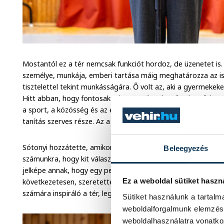
Mostantól ez a tér nemcsak funkciót hordoz, de üzenetet is
személye, munkája, emberi tartása máig meghatározza az is
tisztelettel tekint munkásságára. Ő volt az, aki a gyermeke
Hitt abban, hogy fontosak a hagyományok, miközben folyam
a sport, a közösség és az emberi értékek közvetítése nem k
tanítás szerves része. Az a szemlélet, amit képviselt, ma is
Sótonyi hozzátette, amikor egy közösség nevet ad a térnek,
Beleegyezés
számunkra, hogy kit választunk példaképnek. Mostantól az a
jelképe annak, hogy egy pedagógus munkája hogyan képes 
Ez a weboldal sütiket haszn
következetesen, szeretettel. Az alpolgármester azt kívánta
számára inspiráló a tér, legyen útmutatás mindenkinek.
Sütiket használunk a tartal
weboldalforgalmunk elemzésé
weboldalhasználatra vonatko