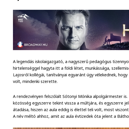
A legendás iskolaigazgató, a nagyszerű pedagógus tizennyol
hirtelenséggel hagyta itt a földi létet, munkássága, szellem
Lajosról kollégái, tanítványai egyaránt úgy vélekednek, hog
volt, mindenki szerette.
A rendezvényen felszólalt Sótonyi Mónika alpolgármester is
közösség egyszerre tekint vissza a múltjára, és egyszerre jel
átadása, hiszen az aula eddig is élettel teli volt, most visz
A név méltó ahhoz, amit az aula évtizedek óta jelent a Báth