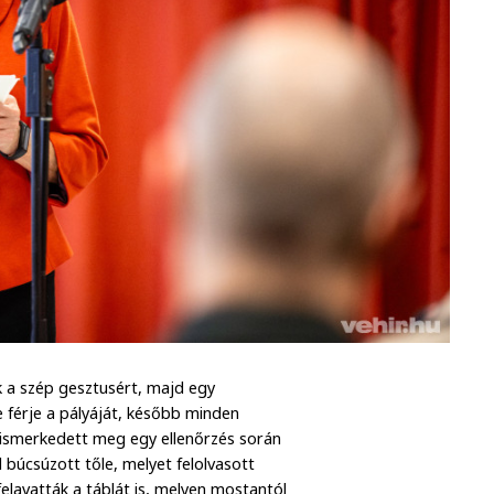
 a szép gesztusért, majd egy
e férje a pályáját, később minden
tt ismerkedett meg egy ellenőrzés során
l búcsúzott tőle, melyet felolvasott
elavatták a táblát is, melyen mostantól