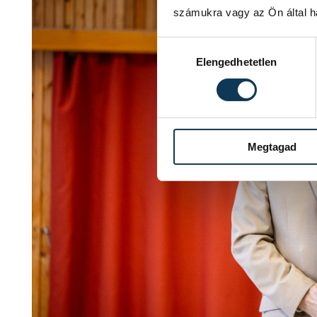
számukra vagy az Ön által ha
Hozzájárulás kiválasztása
Elengedhetetlen
Megtagad