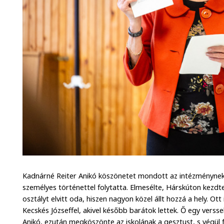
Kadnárné Reiter Anikó köszönetet mondott az intézménynek
személyes történettel folytatta. Elmesélte, Hárskúton kezdt
osztályt elvitt oda, hiszen nagyon közel állt hozzá a hely. O
Kecskés Józseffel, akivel később barátok lettek. Ő egy versse
Anikó, ezután megköszönte az iskolának a gesztust, s végül f