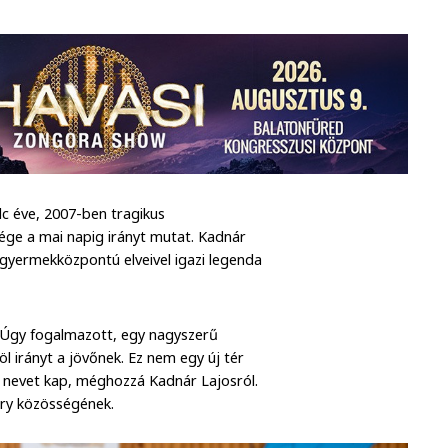
c éve, 2007-ben tragikus
isége a mai napig irányt mutat. Kadnár
y gyermekközpontú elveivel igazi legenda
. Úgy fogalmazott, egy nagyszerű
öl irányt a jövőnek. Ez nem egy új tér
ont nevet kap, méghozzá Kadnár Lajosról.
ory közösségének.