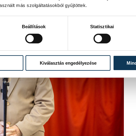
sznált más szolgáltatásokból gyűjtöttek.
Beállítások
Statisztikai
Kiválasztás engedélyezése
Min