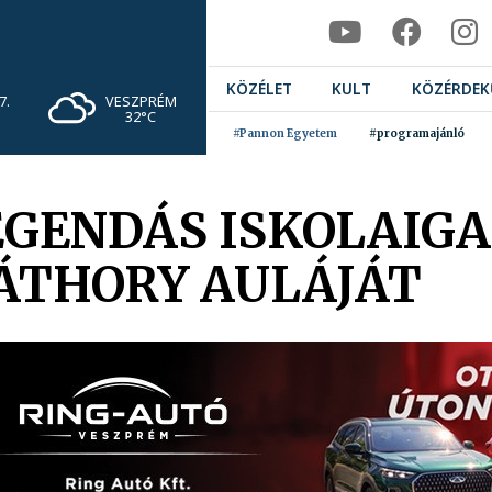
KÖZÉLET
KULT
KÖZÉRDEK
VESZPRÉM
7.
32°C
#Pannon Egyetem
#programajánló
EGENDÁS ISKOLAIG
BÁTHORY AULÁJÁT