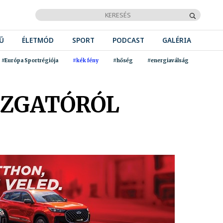
Ű
ÉLETMÓD
SPORT
PODCAST
GALÉRIA
#Európa Sportrégiója
#kék fény
#hőség
#energiaválság
AZGATÓRÓL