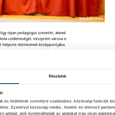
. Egy olyan pedagógus üzenetét, akinek
kola szellemiségét. Veszprém városa is
ket helyezte döntésének középpontjába.
atosan képes volt megújulni. Számára
ülön feladat volt, hanem a mindennapi
 meghatározó az iskolában.
 valójában azt mondja, fontos
Részletek
ula nemcsak egy helyszín lesz, hanem a
nemzedékekre hatni csendesen,
ál
, legyen minden diák és pedagógus
mak és hirdetések személyre szabásához, közösségi funkciók biz
hez. Ezenkívül közösségi média-, hirdető- és elemező partner
zó adatait, akik kombinálhatják az adatokat más olyan adatokka