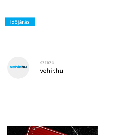
időjárás
SZERZŐ
vehir.hu