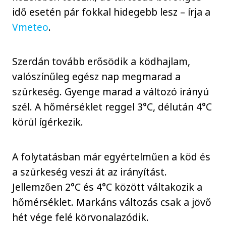
idő esetén pár fokkal hidegebb lesz – írja a
Vmeteo
.
Szerdán tovább erősödik a ködhajlam,
valószínűleg egész nap megmarad a
szürkeség. Gyenge marad a változó irányú
szél. A hőmérséklet reggel 3°C, délután 4°C
körül ígérkezik.
A folytatásban már egyértelműen a köd és
a szürkeség veszi át az irányítást.
Jellemzően 2°C és 4°C között váltakozik a
hőmérséklet. Markáns változás csak a jövő
hét vége felé körvonalazódik.