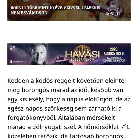
Kedden a ködös reggelt követően eleinte
még borongós marad az idő, később van
egy kis esély, hogy a nap is előtűnjön, de az
egész napos szörkeség sem zárható ki a
forgatókönyvből. Általában mérsékelt
marad a délnyugati szél. A hőmérséklet 7°C
közelében tetőzik, de tartósab borongós