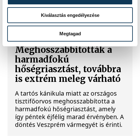
A legnehezebb nap
Kiválasztás engedélyezése
IDŐJÁRÁS
Megtagad
Meghosszabbították a
harmadfokú
hőségriasztást, továbbra
is extrém meleg várható
A tartós kánikula miatt az országos
tisztifőorvos meghosszabbította a
harmadfokú hőségriasztást, amely
így péntek éjfélig marad érvényben. A
döntés Veszprém vármegyét is érinti.