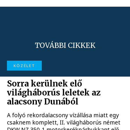
TOVÁBBI CIKKEK
KÖZÉLET
Sorra kerülnek elő
világháborús leletek az
alacsony Dunából
A folyó rekordalacsony vízállása miatt egy
csaknem komplett, II. világháborús német
DKW NZ 350-1 motorkerékpárbukkant elő