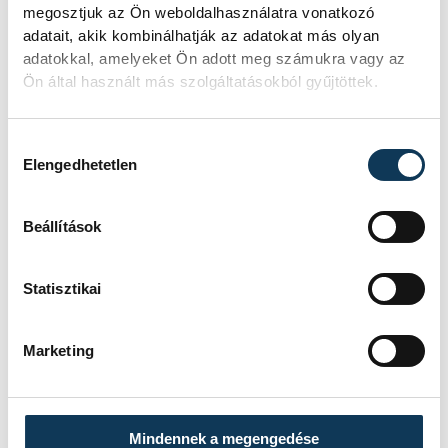
megosztjuk az Ön weboldalhasználatra vonatkozó
adatait, akik kombinálhatják az adatokat más olyan
adatokkal, amelyeket Ön adott meg számukra vagy az
Ön által használt más szolgáltatásokból gyűjtöttek.
Hozzájárulás kiválasztása
Elengedhetetlen
TOVÁBBI CIKKEK
Beállítások
IDŐJÁRÁS
Statisztikai
Icipici felfrissülés
Marketing
IDŐJÁRÁS
Mindennek a megengedése