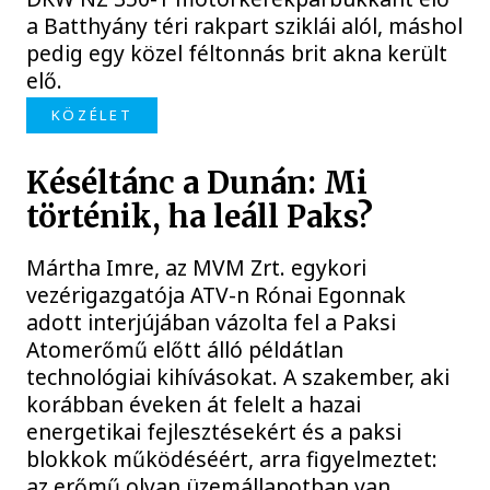
a Batthyány téri rakpart sziklái alól, máshol
pedig egy közel féltonnás brit akna került
elő.
KÖZÉLET
Késéltánc a Dunán: Mi
történik, ha leáll Paks?
Mártha Imre, az MVM Zrt. egykori
vezérigazgatója ATV-n Rónai Egonnak
adott interjújában vázolta fel a Paksi
Atomerőmű előtt álló példátlan
technológiai kihívásokat. A szakember, aki
korábban éveken át felelt a hazai
energetikai fejlesztésekért és a paksi
blokkok működéséért, arra figyelmeztet:
az erőmű olyan üzemállapotban van,