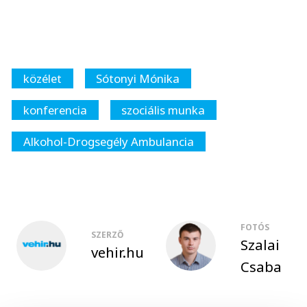
közélet
Sótonyi Mónika
konferencia
szociális munka
Alkohol-Drogsegély Ambulancia
FOTÓS
SZERZŐ
Szalai
vehir.hu
Csaba