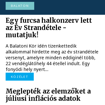
BALATON
Egy furcsa halkonzerv lett
az Év Strandétele -
mutatjuk!
A Balatoni Kör idén tizenkettedik
alkalommal hirdette meg az év strandétele
versenyt, amelyre minden eddiginél több,
22 vendéglátóhely 44 étellel indult. Egy
fonyódi hely nyert...
KÖZÉLET
Meglepték az elemzőket a
júliusi inflációs adatok