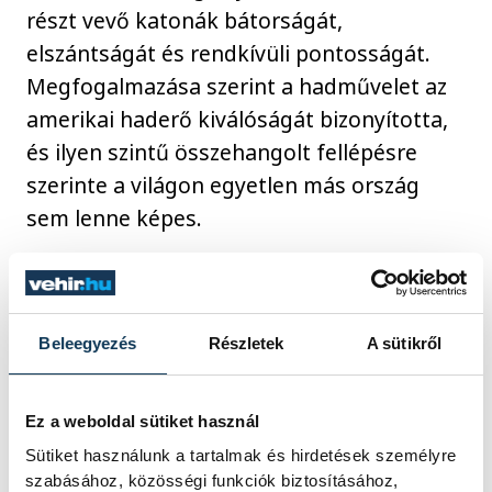
részt vevő katonák bátorságát,
elszántságát és rendkívüli pontosságát.
Megfogalmazása szerint a hadművelet az
amerikai haderő kiválóságát bizonyította,
és ilyen szintű összehangolt fellépésre
szerinte a világon egyetlen más ország
sem lenne képes.
Dan Caine tábornok, az Egyesült Államok
hadseregének vezérkari főnöke
Beleegyezés
Részletek
A sütikről
részletesen ismertette az éjszakai akció
végrehajtását. Elmondása szerint a
művelet több hónapos tervezés és
Ez a weboldal sütiket használ
előkészítés eredménye volt. Több mint 150
Sütiket használunk a tartalmak és hirdetések személyre
szabásához, közösségi funkciók biztosításához,
légi eszközt vetettek be, amelyek húsz