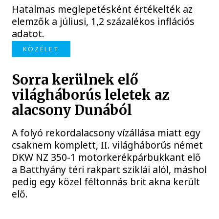
Hatalmas meglepetésként értékelték az
elemzők a júliusi, 1,2 százalékos inflációs
adatot.
KÖZÉLET
Sorra kerülnek elő
világháborús leletek az
alacsony Dunából
A folyó rekordalacsony vízállása miatt egy
csaknem komplett, II. világháborús német
DKW NZ 350-1 motorkerékpárbukkant elő
a Batthyány téri rakpart sziklái alól, máshol
pedig egy közel féltonnás brit akna került
elő.