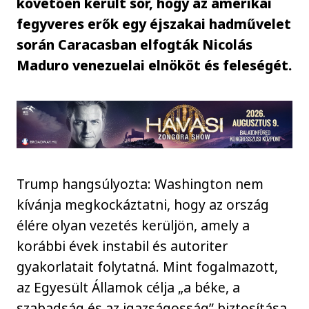
követően került sor, hogy az amerikai
fegyveres erők egy éjszakai hadművelet
során Caracasban elfogták Nicolás
Maduro venezuelai elnököt és feleségét.
Trump hangsúlyozta: Washington nem
kívánja megkockáztatni, hogy az ország
élére olyan vezetés kerüljön, amely a
korábbi évek instabil és autoriter
gyakorlatait folytatná. Mint fogalmazott,
az Egyesült Államok célja „a béke, a
szabadság és az igazságosság” biztosítása