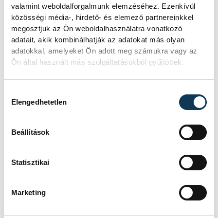
valamint weboldalforgalmunk elemzéséhez. Ezenkívül
különböző szárazföldi és tengeri bázisról
közösségi média-, hirdető- és elemező partnereinkkel
szálltak fel, miközben a helikopterek
megosztjuk az Ön weboldalhasználatra vonatkozó
adatait, akik kombinálhatják az adatokat más olyan
alacsony magasságban közelítették meg
adatokkal, amelyeket Ön adott meg számukra vagy az
Caracas térségét. A bevetést folyamatos
Ön által használt más szolgáltatásokból gyűjtöttek.
hírszerzési és műholdas megfigyelés
támogatta. Caine közlése szerint az
Hozzájárulás kiválasztása
amerikai erőket ellenséges tűz érte, egy
Elengedhetetlen
légi eszköz megsérült, de minden katona
és eszköz biztonságban visszatért, a
Beállítások
feladatot amerikai veszteség nélkül
hajtották végre.
Statisztikai
Marco Rubio külügyminiszter
Marketing
emlékeztetett arra, hogy Nicolás Maduro