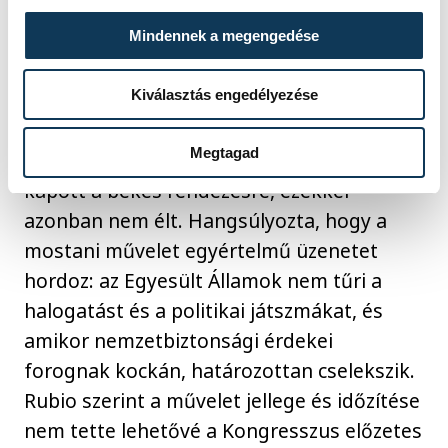
ellen 2020 óta vádemelés van érvényben az
Egyesült Államokban, és nemcsak
Mindennek a megengedése
Washington, hanem az Európai Unió és
Kiválasztás engedélyezése
számos más ország sem ismeri el őt
Venezuela legitim vezetőjének. Felidézte:
Megtagad
Maduro több alkalommal is lehetőséget
kapott a békés rendezésre, ezekkel
azonban nem élt. Hangsúlyozta, hogy a
mostani művelet egyértelmű üzenetet
hordoz: az Egyesült Államok nem tűri a
halogatást és a politikai játszmákat, és
amikor nemzetbiztonsági érdekei
forognak kockán, határozottan cselekszik.
Rubio szerint a művelet jellege és időzítése
nem tette lehetővé a Kongresszus előzetes