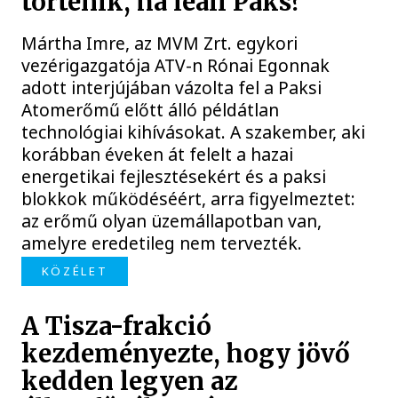
történik, ha leáll Paks?
Mártha Imre, az MVM Zrt. egykori
vezérigazgatója ATV-n Rónai Egonnak
adott interjújában vázolta fel a Paksi
Atomerőmű előtt álló példátlan
technológiai kihívásokat. A szakember, aki
korábban éveken át felelt a hazai
energetikai fejlesztésekért és a paksi
blokkok működéséért, arra figyelmeztet:
az erőmű olyan üzemállapotban van,
amelyre eredetileg nem tervezték.
KÖZÉLET
A Tisza-frakció
kezdeményezte, hogy jövő
kedden legyen az