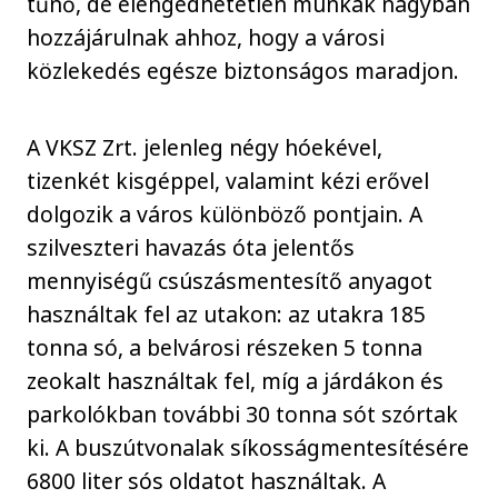
tűnő, de elengedhetetlen munkák nagyban
hozzájárulnak ahhoz, hogy a városi
közlekedés egésze biztonságos maradjon.
A VKSZ Zrt. jelenleg négy hóekével,
tizenkét kisgéppel, valamint kézi erővel
dolgozik a város különböző pontjain. A
szilveszteri havazás óta jelentős
mennyiségű csúszásmentesítő anyagot
használtak fel az utakon: az utakra 185
tonna só, a belvárosi részeken 5 tonna
zeokalt használtak fel, míg a járdákon és
parkolókban további 30 tonna sót szórtak
ki. A buszútvonalak síkosságmentesítésére
6800 liter sós oldatot használtak. A