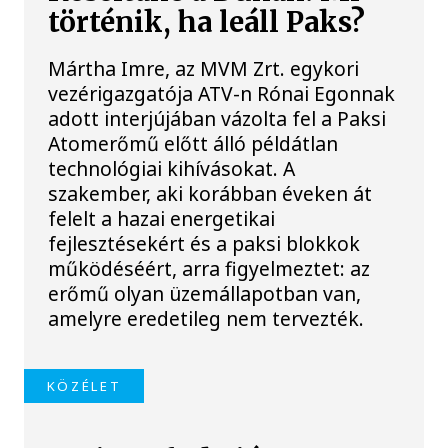
történik, ha leáll Paks?
Mártha Imre, az MVM Zrt. egykori
vezérigazgatója ATV-n Rónai Egonnak
adott interjújában vázolta fel a Paksi
Atomerőmű előtt álló példátlan
technológiai kihívásokat. A
szakember, aki korábban éveken át
felelt a hazai energetikai
fejlesztésekért és a paksi blokkok
működéséért, arra figyelmeztet: az
erőmű olyan üzemállapotban van,
amelyre eredetileg nem tervezték.
KÖZÉLET