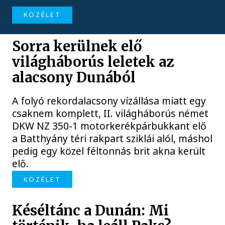
KÖZÉLET
Sorra kerülnek elő
világháborús leletek az
alacsony Dunából
A folyó rekordalacsony vízállása miatt egy
csaknem komplett, II. világháborús német
DKW NZ 350-1 motorkerékpárbukkant elő
a Batthyány téri rakpart sziklái alól, máshol
pedig egy közel féltonnás brit akna került
elő.
KÖZÉLET
Késéltánc a Dunán: Mi