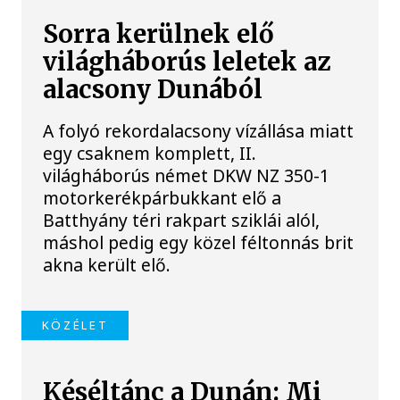
Sorra kerülnek elő
világháborús leletek az
alacsony Dunából
A folyó rekordalacsony vízállása miatt
egy csaknem komplett, II.
világháborús német DKW NZ 350-1
motorkerékpárbukkant elő a
Batthyány téri rakpart sziklái alól,
máshol pedig egy közel féltonnás brit
akna került elő.
KÖZÉLET
Késéltánc a Dunán: Mi