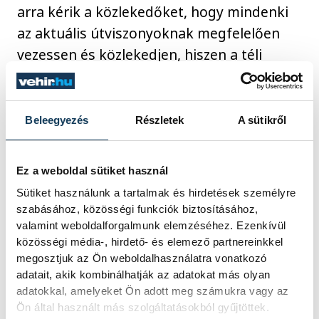
arra kérik a közlekedőket, hogy mindenki
az aktuális útviszonyoknak megfelelően
vezessen és közlekedjen, hiszen a téli
biztonság közös felelősség.
Beleegyezés
Részletek
A sütikről
közélet
közlekedés
VKSZ Zrt
Ez a weboldal sütiket használ
fagy
Sütiket használunk a tartalmak és hirdetések személyre
szabásához, közösségi funkciók biztosításához,
valamint weboldalforgalmunk elemzéséhez. Ezenkívül
közösségi média-, hirdető- és elemező partnereinkkel
megosztjuk az Ön weboldalhasználatra vonatkozó
SZERZŐ
adatait, akik kombinálhatják az adatokat más olyan
vehir.hu
adatokkal, amelyeket Ön adott meg számukra vagy az
Ön által használt más szolgáltatásokból gyűjtöttek.