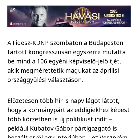
A Fidesz-KDNP szombaton a Budapesten
tartott kongresszusán egyszerre mutatta
be mind a 106 egyéni képviselő-jelöltjét,
akik megmérettetik magukat az áprilisi
országgyűlési választáson.
Előzetesen több hír is napvilágot látott,
hogy a kormánypárt az eddigiekhez képest
több körzetben is új politikust indít –
például Kubatov Gábor pártigazgató is
beszélt erről egy interjúban – ez Veszprém