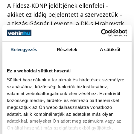
A Fidesz-KDNP jelöltjének ellenfelei –
akiket ez idáig bejelentett a szervezetük –
a tiszás Gáspár Levente, a DK-s Hrabovszki
László és a Mi hazánkos László Péter
lesznek.
Beleegyezés
Részletek
A sütikről
közélet
politika
Ovádi Péter
Ez a weboldal sütiket használ
Sütiket használunk a tartalmak és hirdetések személyre
választás 2026
szabásához, közösségi funkciók biztosításához,
valamint weboldalforgalmunk elemzéséhez. Ezenkívül
közösségi média-, hirdető- és elemező partnereinkkel
megosztjuk az Ön weboldalhasználatra vonatkozó
adatait, akik kombinálhatják az adatokat más olyan
adatokkal, amelyeket Ön adott meg számukra vagy az
SZERZŐ
Ön által használt más szolgáltatásokból gyűjtöttek.
vehir.hu