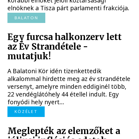
korábbi elnökét jelöli köztársasági
elnöknek a Tisza párt parlamenti frakciója.
BALATON
Egy furcsa halkonzerv lett
az Év Strandétele -
mutatjuk!
A Balatoni Kör idén tizenkettedik
alkalommal hirdette meg az év strandétele
versenyt, amelyre minden eddiginél több,
22 vendéglátóhely 44 étellel indult. Egy
fonyódi hely nyert...
KÖZÉLET
Meglepték az elemzőket a