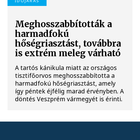
IDŐJÁRÁS
Meghosszabbították a
harmadfokú
hőségriasztást, továbbra
is extrém meleg várható
A tartós kánikula miatt az országos
tisztifőorvos meghosszabbította a
harmadfokú hőségriasztást, amely
így péntek éjfélig marad érvényben. A
döntés Veszprém vármegyét is érinti.