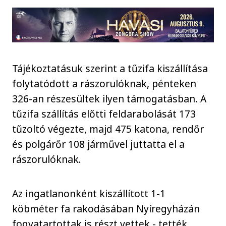
Tájékoztatásuk szerint a tűzifa kiszállítása
folytatódott a rászorulóknak, pénteken
326-an részesültek ilyen támogatásban. A
tűzifa szállítás előtti feldarabolását 173
tűzoltó végezte, majd 475 katona, rendőr
és polgárőr 108 járművel juttatta el a
rászorulóknak.
Az ingatlanonként kiszállított 1-1
köbméter fa rakodásában Nyíregyházán
fogvatartottak is részt vettek - tették