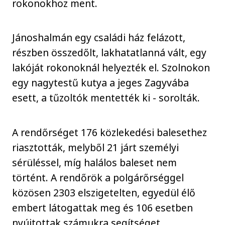
rokonokhoz ment.
Jánoshalmán egy családi ház felázott,
részben összedőlt, lakhatatlanná vált, egy
lakóját rokonoknál helyezték el. Szolnokon
egy nagytestű kutya a jeges Zagyvába
esett, a tűzoltók mentették ki - sorolták.
A rendőrséget 176 közlekedési balesethez
riasztották, melyből 21 járt személyi
sérüléssel, míg halálos baleset nem
történt. A rendőrök a polgárőrséggel
közösen 2303 elszigetelten, egyedül élő
embert látogattak meg és 106 esetben
nyújtottak számukra segítséget.