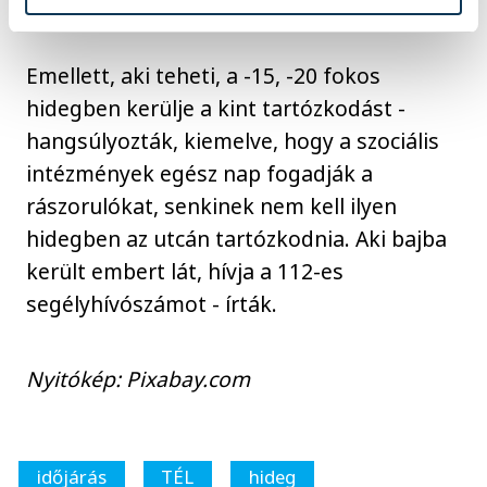
megérkezéséig tudják fűteni a járművet.
Emellett, aki teheti, a -15, -20 fokos
hidegben kerülje a kint tartózkodást -
hangsúlyozták, kiemelve, hogy a szociális
intézmények egész nap fogadják a
rászorulókat, senkinek nem kell ilyen
hidegben az utcán tartózkodnia. Aki bajba
került embert lát, hívja a 112-es
segélyhívószámot - írták.
Nyitókép: Pixabay.com
időjárás
TÉL
hideg