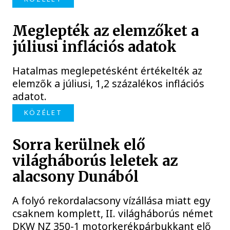
Meglepték az elemzőket a
júliusi inflációs adatok
Hatalmas meglepetésként értékelték az
elemzők a júliusi, 1,2 százalékos inflációs
adatot.
KÖZÉLET
Sorra kerülnek elő
világháborús leletek az
alacsony Dunából
A folyó rekordalacsony vízállása miatt egy
csaknem komplett, II. világháborús német
DKW NZ 350-1 motorkerékpárbukkant elő