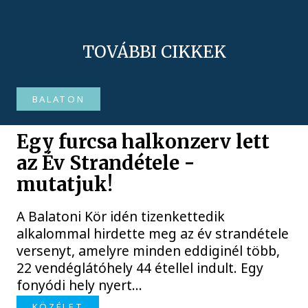
TOVÁBBI CIKKEK
BALATON
Egy furcsa halkonzerv lett
az Év Strandétele -
mutatjuk!
A Balatoni Kör idén tizenkettedik
alkalommal hirdette meg az év strandétele
versenyt, amelyre minden eddiginél több,
22 vendéglátóhely 44 étellel indult. Egy
fonyódi hely nyert...
KÖZÉLET