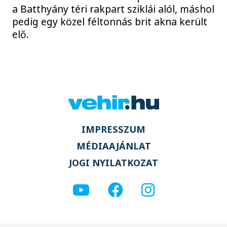
a Batthyány téri rakpart sziklái alól, máshol
pedig egy közel féltonnás brit akna került
elő.
IMPRESSZUM
MÉDIAAJÁNLAT
JOGI NYILATKOZAT