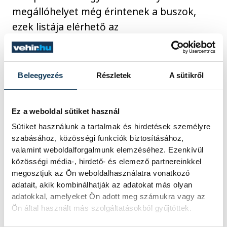
megállóhelyet még érintenek a buszok,
ezek listája elérhető az
https://www.utinform.hu/
oldalon.
Jelezték: pénteken Kállón, a helyi busz az út
Beleegyezés
Részletek
A sütikről
menti árokba csúszott. A buszon utas nem
tartózkodott.
Ez a weboldal sütiket használ
Sütiket használunk a tartalmak és hirdetések személyre
szabásához, közösségi funkciók biztosításához,
Közlésük alapján a légi közlekedés
valamint weboldalforgalmunk elemzéséhez. Ezenkívül
zavartalan. A Dunán továbbra sem
közösségi média-, hirdető- és elemező partnereinkkel
közlekedhetnek kishajók, vízi
megosztjuk az Ön weboldalhasználatra vonatkozó
adatait, akik kombinálhatják az adatokat más olyan
sporteszközök és csónakok. A Tiszán teljes
adatokkal, amelyeket Ön adott meg számukra vagy az
hajózási zárlat van érvényben. A jégtörő
Ön által használt más szolgáltatásokból gyűjtöttek.
hajók továbbra is készenlétben állnak,