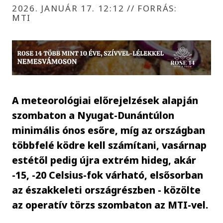
2026. JANUÁR 17. 12:12
//
FORRÁS:
MTI
A meteorológiai előrejelzések alapján
szombaton a Nyugat-Dunántúlon
minimális ónos esőre, míg az országban
többfelé ködre kell számítani, vasárnap
estétől pedig újra extrém hideg, akár
-15, -20 Celsius-fok várható, elsősorban
az északkeleti országrészben - közölte
az operatív törzs szombaton az MTI-vel.