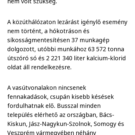
nem volt szükség.
A közúthálózaton lezárást igénylő esemény
nem történt, a hókotráson és
síkosságmentesítésen 37 munkagép
dolgozott, utóbbi munkához 63 572 tonna
útszóró só és 2 221 340 liter kalcium-klorid
oldat áll rendelkezésre.
A vasútvonalakon nincsenek
fennakadások, csupán kisebb késések
fordulhatnak elő. Busszal minden
település elérhető az országban, Bács-
Kiskun, Jász-Nagykun-Szolnok, Somogy és
Veszprém vármegyében néhány