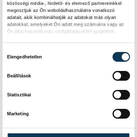
közösségi média-, hirdető- és elemező partnereinkkel
megosztjuk az Ön weboldalhasználatra vonatkozó
adatait, akik kombinálhatják az adatokat más olyan
adatokkal, amelyeket Ön adott meg számukra vagy az
Ön által használt más szolgáltatásokból gyűjtöttek.
Hozzájárulás kiválasztása
Elengedhetetlen
Beállítások
Statisztikai
TOVÁBBI CIKKEK
KÜLFÖLD
Marketing
Távozik Keir Starmer brit