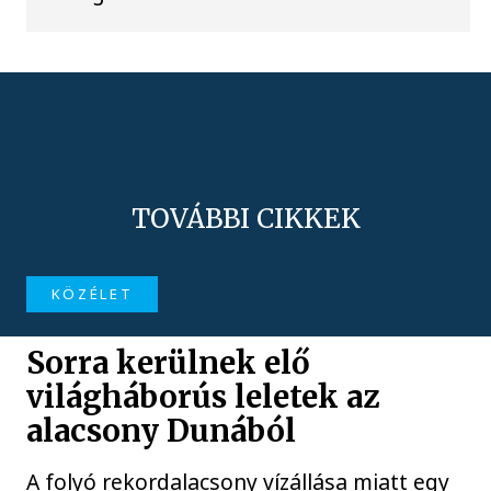
TOVÁBBI CIKKEK
KÖZÉLET
Sorra kerülnek elő
világháborús leletek az
alacsony Dunából
A folyó rekordalacsony vízállása miatt egy