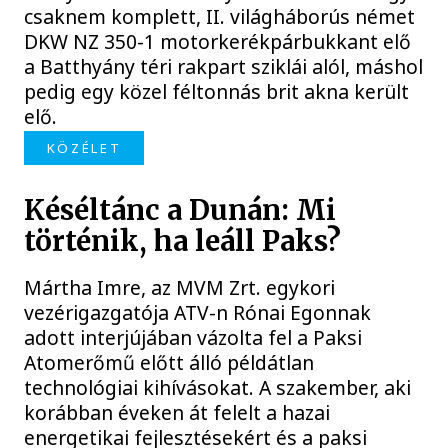
csaknem komplett, II. világháborús német
DKW NZ 350-1 motorkerékpárbukkant elő
a Batthyány téri rakpart sziklái alól, máshol
pedig egy közel féltonnás brit akna került
elő.
KÖZÉLET
Késéltánc a Dunán: Mi
történik, ha leáll Paks?
Mártha Imre, az MVM Zrt. egykori
vezérigazgatója ATV-n Rónai Egonnak
adott interjújában vázolta fel a Paksi
Atomerőmű előtt álló példátlan
technológiai kihívásokat. A szakember, aki
korábban éveken át felelt a hazai
energetikai fejlesztésekért és a paksi