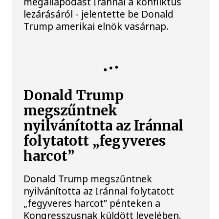
megállapodást Iránnal a konfliktus
lezárásáról - jelentette be Donald
Trump amerikai elnök vasárnap.
KÖZÉLET
Donald Trump
megszűntnek
nyilvánította az Iránnal
folytatott „fegyveres
harcot”
Donald Trump megszűntnek
nyilvánította az Iránnal folytatott
„fegyveres harcot” pénteken a
Kongresszusnak küldött levelében.