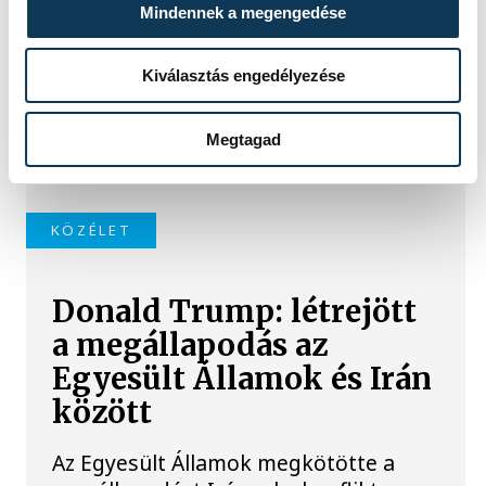
Mindennek a megengedése
miniszterelnök
Távozik a kormányzó brit Munkáspárt
Kiválasztás engedélyezése
éléről Keir Starmer miniszterelnök,
akinek így kormányfői megbízatása is
Megtagad
véget ér.
KÖZÉLET
Donald Trump: létrejött
a megállapodás az
Egyesült Államok és Irán
között
Az Egyesült Államok megkötötte a