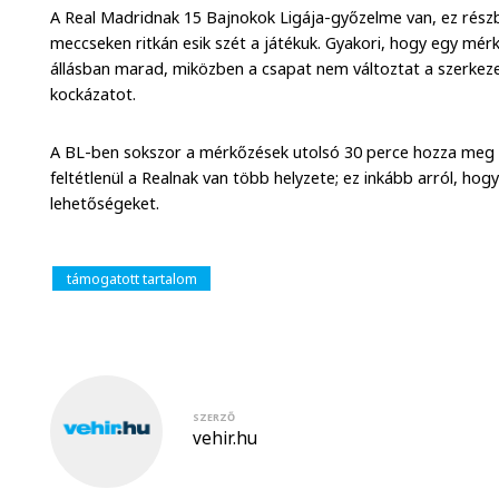
A Real Madridnak 15 Bajnokok Ligája-győzelme van, ez részb
meccseken ritkán esik szét a játékuk. Gyakori, hogy egy mérk
állásban marad, miközben a csapat nem változtat a szerkezet
kockázatot.
A BL-ben sokszor a mérkőzések utolsó 30 perce hozza meg 
feltétlenül a Realnak van több helyzete; ez inkább arról, hogy
lehetőségeket.
támogatott tartalom
SZERZŐ
vehir.hu