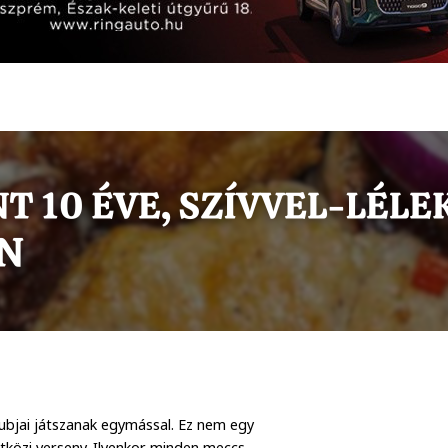
lubjai játszanak egymással. Ez nem egy
közi verseny. Ilyenkor minden meccs