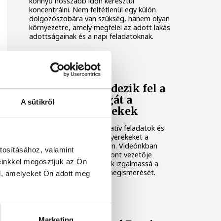
könnyű hosszabb időn keresztül
koncentrálni. Nem feltétlenül egy külön
dolgozószobára van szükség, hanem olyan
környezetre, amely megfelel az adott lakás
adottságainak és a napi feladatoknak.
KÖZÉLET
Játék közben fedezik fel a
tudomány világát a
A sütikről
veszprémi gyerekek
Látványos kísérletek, kreatív feladatok és
sok-sok élmény várja a gyerekeket a
veszprémi Tinker Labsben. Videónkban
tosításához, valamint
Balassa Marietta, a központ vezetője
einkkel megosztjuk az Ön
mutatja be, hogyan teszik izgalmassá a
természettudományok megismerését.
l, amelyeket Ön adott meg
TÁMOGATOTT TARTALOM
Marketing