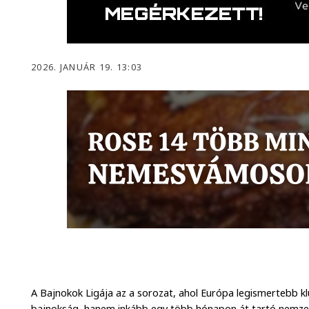
2026. JANUÁR 19. 13:03
A Bajnokok Ligája az a sorozat, ahol Európa legismertebb k
bajnokság, hanem inkább egy több hónapon át tartó nemzet