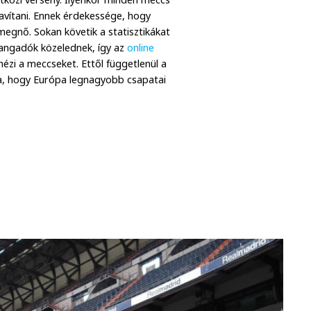
javítani. Ennek érdekessége, hogy
megnő. Sokan követik a statisztikákat
 rangadók közelednek, így az
online
ézi a meccseket. Ettől függetlenül a
rra, hogy Európa legnagyobb csapatai