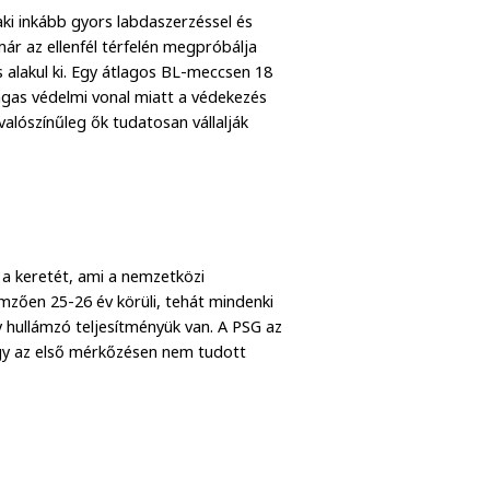
ki inkább gyors labdaszerzéssel és
ár az ellenfél térfelén megpróbálja
s alakul ki. Egy átlagos BL-meccsen 18
magas védelmi vonal miatt a védekezés
valószínűleg ők tudatosan vállalják
a keretét, ami a nemzetközi
emzően 25-26 év körüli, tehát mindenki
y hullámzó teljesítményük van. A PSG az
ogy az első mérkőzésen nem tudott