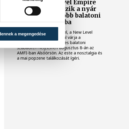
TNT és New Level Empire
koncerttel érkezik a nyár
egyik legnagyobb balatoni
bulija az AMFI-ba
A TNT ikonikus slágereivel, a New Level
dennek a megengedése
Empire lendületes dalaival várja a
közönséget egy különleges balatoni
szabadtéri helyszínen augusztus 8-án az
AMFI-ban Alsóörsön. Az este a nosztalgia és
a mai popzene találkozását ígéri.