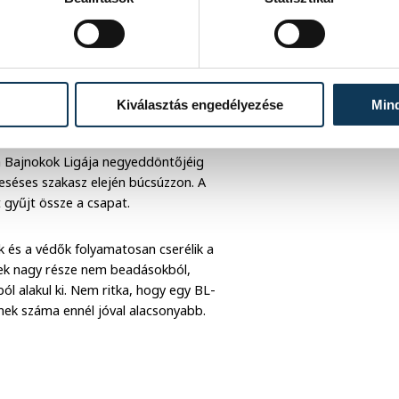
 fel a védelmi vonalat, és
. A támadások sokszor a széleken futnak
ek a tizenhatos környékére.
Kiválasztás engedélyezése
Min
 a Bajnokok Ligája negyeddöntőjéig
ieséses szakasz elején búcsúzzon. A
 gyűjt össze a csapat.
k és a védők folyamatosan cserélik a
etek nagy része nem beadásokból,
l alakul ki. Nem ritka, hogy egy BL-
inek száma ennél jóval alacsonyabb.