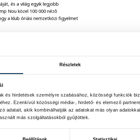
át, és a világ egyik legjobb
Camp Nou közel 100 000 néző
gy a klub óriási nemzetközi figyelmet
i elsősorban a középpályán kialakított
ozgatásával az a céljuk, hogy az
rületekben. Ezekből a zónákból érkeznek
ől helyzetek alakulnak ki. Ha ez nem
Részletek
ál
mak és hirdetések személyre szabásához, közösségi funkciók biz
hez. Ezenkívül közösségi média-, hirdető- és elemező partner
ami a klub történetének eddigi legjobb
zó adatait, akik kombinálhatják az adatokat más olyan adatokka
Stadionban játsszák, amely nagyjából
sznált más szolgáltatásokból gyűjtöttek.
üli mozgásra és a gyors passzcserékre
Beállítások
Statisztikai