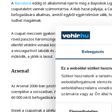
A
Barcelona
eddig öt alkalommal nyerte meg a Bajnokok Ligáj
csapataként vannak számontartva. A klub hazai pályája, a 
befogadására alkalmas, amitől egyből egyértelművé válik, ho
tudhat magáénak.
A csapat meccsein gyakori a magas labdabirtoklási arány, am
rövid passzos háromszögekből adódik. A labda folyamatos m
ellenfél védelmi vonalai között rések nyíljanak, főleg a félte
a visszagurított labdák és a védők mögé ívelt passzok, amikb
Beleegyezés
működik, a játék is lassul.
Ez a weboldal sütiket haszn
Arsenal
Sütiket használunk a tartal
weboldalforgalmunk elemzésé
Az Arsenal 2006-ban jutott el a Bajnokok Ligája döntőjéig, 
weboldalhasználatra vonatko
szereplése a sorozatban. A hazai mérkőzéseket az Emirates 
számukra vagy az Ön által ha
60 000 néző befogadására alkalmas.
Hozzájárulás kiválasztása
Ennek a csapatnak a játéka leginkább az intenzív labda nélk
Elengedhetetlen