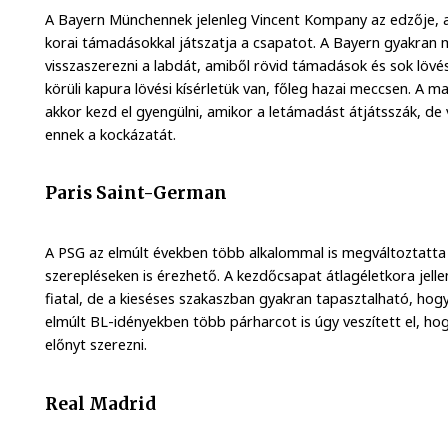
A Bayern Münchennek jelenleg Vincent Kompany az edzője, a
korai támadásokkal játszatja a csapatot. A Bayern gyakran m
visszaszerezni a labdát, amiből rövid támadások és sok lövé
körüli kapura lövési kísérletük van, főleg hazai meccsen. A 
akkor kezd el gyengülni, amikor a letámadást átjátsszák, de 
ennek a kockázatát.
Paris Saint-German
A PSG az elmúlt években több alkalommal is megváltoztatta 
szerepléseken is érezhető. A kezdőcsapat átlagéletkora jell
fiatal, de a kieséses szakaszban gyakran tapasztalható, hog
elmúlt BL-idényekben több párharcot is úgy veszített el, h
előnyt szerezni.
Real Madrid