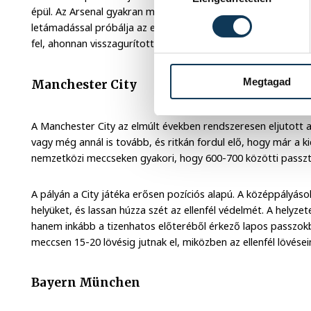
épül. Az Arsenal gyakran már a mérkőzés elején magasra tolja
letámadással próbálja az ellenfél térfelén tartani a játékot
fel, ahonnan visszagurított labdák és lapos beadások érkezn
Megtagad
Manchester City
A Manchester City az elmúlt években rendszeresen eljutott
vagy még annál is tovább, és ritkán fordul elő, hogy már a k
nemzetközi meccseken gyakori, hogy 600-700 közötti passzt
A pályán a City játéka erősen pozíciós alapú. A középpályáso
helyüket, és lassan húzza szét az ellenfél védelmét. A helyz
hanem inkább a tizenhatos előteréből érkező lapos passzokbó
meccsen 15-20 lövésig jutnak el, miközben az ellenfél lövése
Bayern München