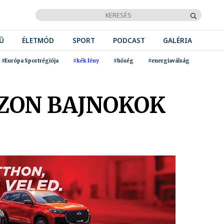
Ű
ÉLETMÓD
SPORT
PODCAST
GALÉRIA
#Európa Sportrégiója
#kék fény
#hőség
#energiaválság
EZON BAJNOKOK