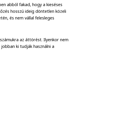
en abból fakad, hogy a kieséses
őzés hosszú ideig döntetlen közeli
én, és nem vállal felesleges
számukra az áttörést. Ilyenkor nem
 jobban ki tudják használni a