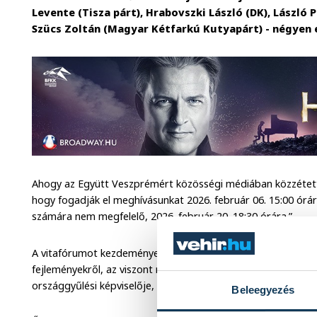
Levente (Tisza párt), Hrabovszki László (DK), László
Szücs Zoltán (Magyar Kétfarkú Kutyapárt) - négyen 
Ahogy az Együtt Veszprémért közösségi médiában közzéte
hogy fogadják el meghívásunkat 2026. február 06. 15:00 órá
számára nem megfelelő, 2026. február 20. 18:30 órára.”
A vitafórumot kezdeményező civil szervezet azt ígérte, fol
fejleményekről, az viszont már most biztos, hogy a Fidesz-K
országgyűlési képviselője, Ovádi Péter elfogadta a felkérést.
Beleegyezés