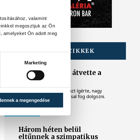
tosításához, valamint
einkkel megosztjuk az Ön
l, amelyeket Ön adott meg
TOVÁBBI CIKKEK
KÖZÉLET
Marketing
Gáspár Levente átvette a
megbízólevelét
A Tisza párt képviselője azt ígérte, nagy
felelősséggel és odaadással fog dolgozni.
dennek a megengedése
KÖZÉRDEKŰ
Három héten belül
eltűnnek a szimpatikus