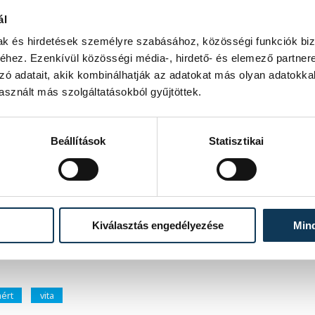
lfogadom a meghívást a nyilvános
ál
 megérdemlik a tiszta, egyenes
n, hogy az emberek az eredmények
mak és hirdetések személyre szabásához, közösségi funkciók biz
 is bemutassam az eddigi munkát és a
hez. Ezenkívül közösségi média-, hirdető- és elemező partner
zó adatait, akik kombinálhatják az adatokat más olyan adatokka
sznált más szolgáltatásokból gyűjtöttek.
 DK jelöltje, ő így fogalmazott: "Egy
 jelezte, hogy számára bármelyik
Beállítások
Statisztikai
 jelezte, hogy részt fog venni a vitán.
 pozitívan reagált a felkérésre.
Kiválasztás engedélyezése
Min
z, aki még nem válaszolt.
ért
vita