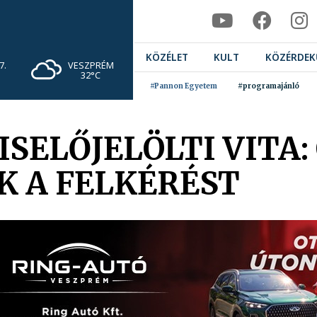
KÖZÉLET
KULT
KÖZÉRDEK
VESZPRÉM
7.
32°C
#Pannon Egyetem
#programajánló
SELŐJELÖLTI VITA:
 A FELKÉRÉST