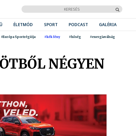
Ű
ÉLETMÓD
SPORT
PODCAST
GALÉRIA
#Európa Sportrégiója
#kék fény
#hőség
#energiaválság
 ÖTBŐL NÉGYEN