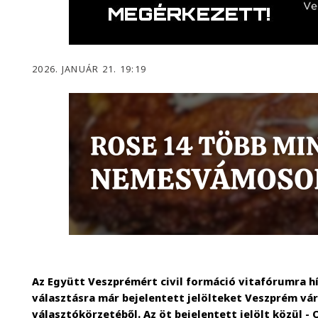
2026. JANUÁR 21. 19:19
Az Együtt Veszprémért civil formáció vitafórumra hí
választásra már bejelentett jelölteket Veszprém v
választókörzetéből. Az öt bejelentett jelölt közül -