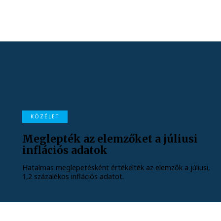
KÖZÉLET
Meglepték az elemzőket a júliusi
inflációs adatok
Hatalmas meglepetésként értékelték az elemzők a júliusi,
1,2 százalékos inflációs adatot.