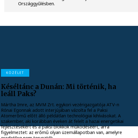
Országgyűlésben.
KÖZÉLET
Késéltánc a Dunán: Mi történik, ha
leáll Paks?
Mártha Imre, az MVM Zrt. egykori vezérigazgatója ATV-n
Rónai Egonnak adott interjújában vázolta fel a Paksi
Atomerőmű előtt álló példátlan technológiai kihívásokat. A
szakember, aki korábban éveken át felelt a hazai energetikai
fejlesztésekért és a paksi blokkok működéséért, arra
figyelmeztet: az erőmű olyan üzemállapotban van, amelyre
eredetileg nem tervezték.