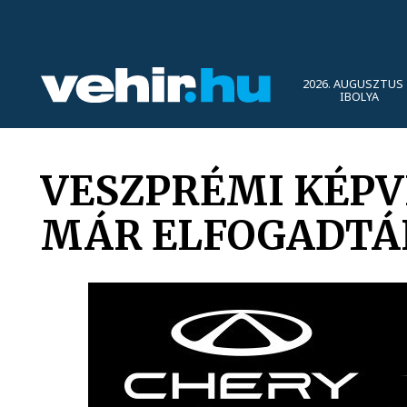
2026. AUGUSZTUS 
IBOLYA
VESZPRÉMI KÉPVI
MÁR ELFOGADTÁK