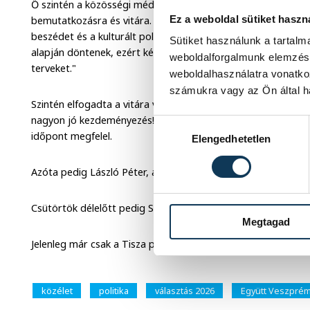
Ő szintén a közösségi médiában így reagált a felkérésre: "E
Ez a weboldal sütiket haszn
bemutatkozásra és vitára. Veszprém és a térség közösségei
beszédet és a kulturált politikai párbeszédet. Hiszek abba
Sütiket használunk a tartal
alapján döntenek, ezért készen állok arra, hogy nyilvánosan
weboldalforgalmunk elemzésé
terveket."
weboldalhasználatra vonatko
számukra vagy az Ön által ha
Szintén elfogadta a vitára való felkérést Hrabovszki László, a
nagyon jó kezdeményezés! Köszönöm a meghívást!" Továbbá
Hozzájárulás kiválasztása
időpont megfelel.
Elengedhetetlen
Azóta pedig László Péter, a Mi Hazánk Mozgalom politikusa is
Csütörtök délelőtt pedig Szücs Zoltán, a Kuityapárt jelöltje is
Megtagad
Jelenleg már csak a Tisza párt jelöltje, Dr. Gáspár Levente a
közélet
politika
választás 2026
Együtt Veszprém