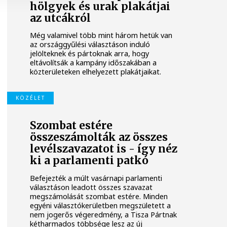
hölgyek és urak plakátjai
az utcákról
Még valamivel több mint három hetük van
az országgyűlési választáson induló
jelölteknek és pártoknak arra, hogy
eltávolítsák a kampány időszakában a
közterületeken elhelyezett plakátjaikat.
KÖZÉLET
Szombat estére
összeszámolták az összes
levélszavazatot is - így néz
ki a parlamenti patkó
Befejezték a múlt vasárnapi parlamenti
választáson leadott összes szavazat
megszámolását szombat estére. Minden
egyéni választókerületben megszületett a
nem jogerős végeredmény, a Tisza Pártnak
kétharmados többsége lesz az új