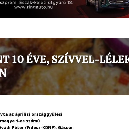
vta az áprilisi országgyűlési
ármegye 1-es számú
 Ovádi Péter (Fidesz-KDNP), Gáspár