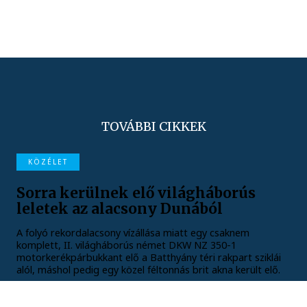
TOVÁBBI CIKKEK
KÖZÉLET
Sorra kerülnek elő világháborús
leletek az alacsony Dunából
A folyó rekordalacsony vízállása miatt egy csaknem
komplett, II. világháborús német DKW NZ 350-1
motorkerékpárbukkant elő a Batthyány téri rakpart sziklái
alól, máshol pedig egy közel féltonnás brit akna került elő.