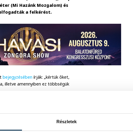
 Péter (Mi Hazánk Mozgalom) és
elfogadták a felkérést.
tt
bejegyzésében
írják: „kértük őket,
ra, illetve amennyiben ez többségük
yamatos tájékoztatást ad majd a
DNP jelöltje, Veszprém jelenlegi
Részletek