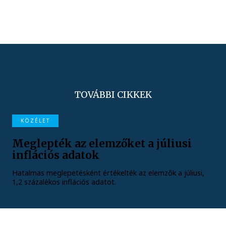
TOVÁBBI CIKKEK
KÖZÉLET
Meglepték az elemzőket a júliusi
inflációs adatok
Hatalmas meglepetésként értékelték az elemzők a júliusi,
1,2 százalékos inflációs adatot.