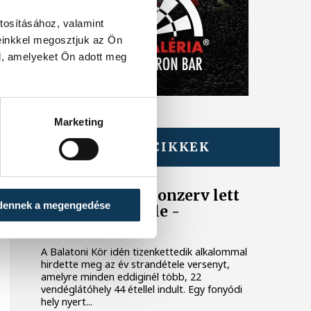
tosításához, valamint
einkkel megosztjuk az Ön
l, amelyeket Ön adott meg
Marketing
TOVÁBBI CIKKEK
BALATON
Egy furcsa halkonzerv lett
dennek a megengedése
az Év Strandétele -
mutatjuk!
A Balatoni Kör idén tizenkettedik alkalommal
hirdette meg az év strandétele versenyt,
amelyre minden eddiginél több, 22
vendéglátóhely 44 étellel indult. Egy fonyódi
hely nyert...