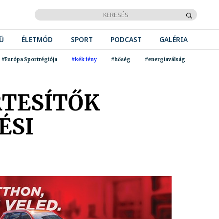
Ű
ÉLETMÓD
SPORT
PODCAST
GALÉRIA
#Európa Sportrégiója
#kék fény
#hőség
#energiaválság
RTESÍTŐK
ÉSI