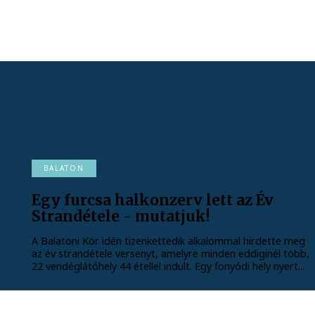
BALATON
Egy furcsa halkonzerv lett az Év
Strandétele - mutatjuk!
A Balatoni Kör idén tizenkettedik alkalommal hirdette meg
az év strandétele versenyt, amelyre minden eddiginél több,
22 vendéglátóhely 44 étellel indult. Egy fonyódi hely nyert...