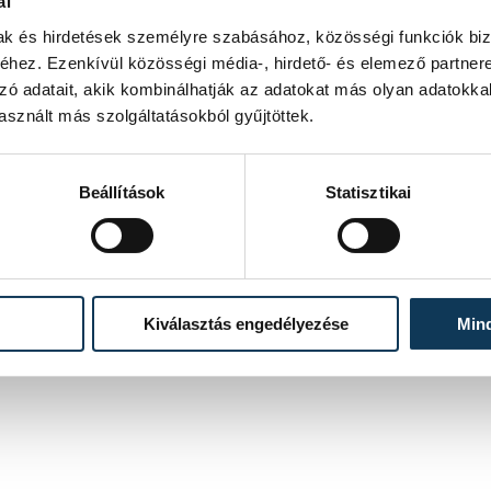
ál
sítő bemutatása nem feltétele a
mak és hirdetések személyre szabásához, közösségi funkciók biz
hez. Ezenkívül közösségi média-, hirdető- és elemező partner
zó adatait, akik kombinálhatják az adatokat más olyan adatokka
sznált más szolgáltatásokból gyűjtöttek.
Beállítások
Statisztikai
Kiválasztás engedélyezése
Min