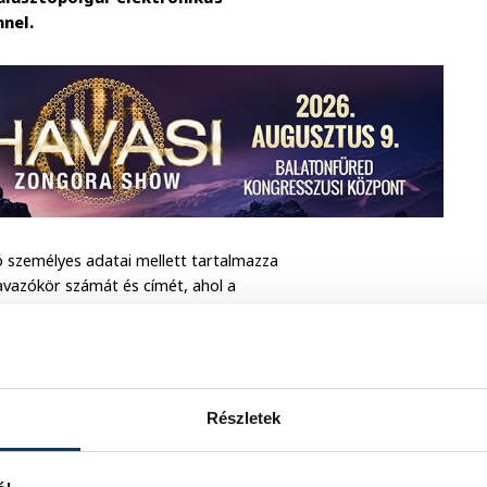
nnel.
tó személyes adatai mellett tartalmazza
avazókör számát és címét, ahol a
ábbá tájékoztatást nyújt arról, mely
ációkat tartalmaz a választási kérelmek
ostán megküldött választási értesítőket
t segítik elő.
Részletek
meg a választópolgároknak. Amennyiben
akkor a helyi választási irodától