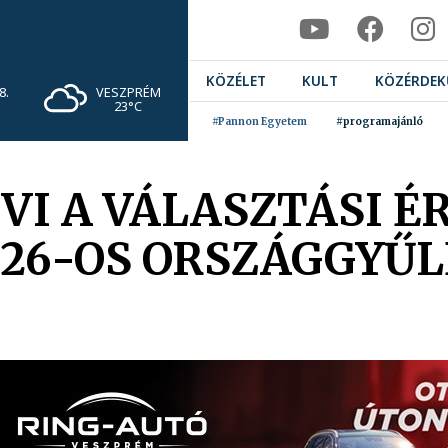
KÖZÉLET
KULT
KÖZÉRDEK
VESZPRÉM
8.
23°C
#Pannon Egyetem
#programajánló
VI A VÁLASZTÁSI É
026-OS ORSZÁGGYŰL