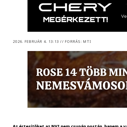
2026. FEBRUÁR 4. 13:13
//
FORRÁS: MTI
Az értesítőket az NVI nem csupán postán, hanem a v