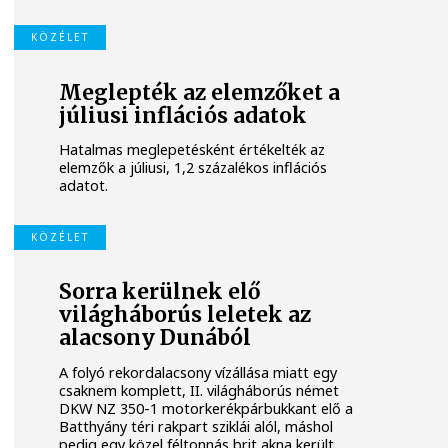
KÖZÉLET
Meglepték az elemzőket a
júliusi inflációs adatok
Hatalmas meglepetésként értékelték az
elemzők a júliusi, 1,2 százalékos inflációs
adatot.
KÖZÉLET
Sorra kerülnek elő
világháborús leletek az
alacsony Dunából
A folyó rekordalacsony vízállása miatt egy
csaknem komplett, II. világháborús német
DKW NZ 350-1 motorkerékpárbukkant elő a
Batthyány téri rakpart sziklái alól, máshol
pedig egy közel féltonnás brit akna került