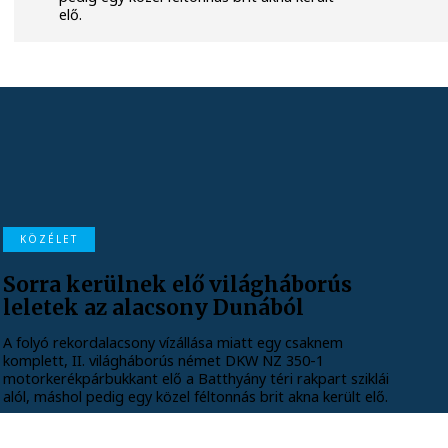
elő.
KÖZÉLET
Sorra kerülnek elő világháborús
leletek az alacsony Dunából
A folyó rekordalacsony vízállása miatt egy csaknem
komplett, II. világháborús német DKW NZ 350-1
motorkerékpárbukkant elő a Batthyány téri rakpart sziklái
alól, máshol pedig egy közel féltonnás brit akna került elő.