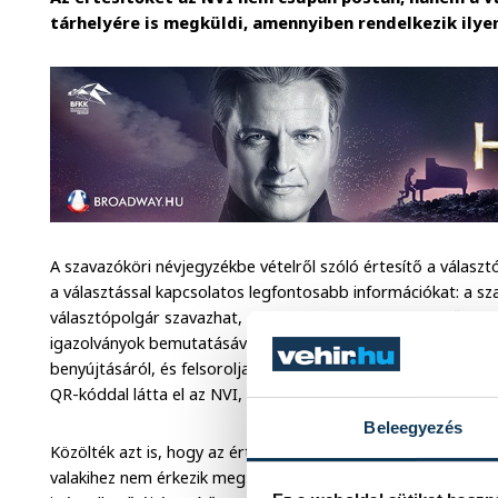
tárhelyére is megküldi, amennyiben rendelkezik ilye
A szavazóköri névjegyzékbe vételről szóló értesítő a válasz
a választással kapcsolatos legfontosabb információkat: a sz
választópolgár szavazhat, a szavazás idejét. Az értesítő tov
igazolványok bemutatásával lehet voksolni, részletes inform
benyújtásáról, és felsorolja a legfontosabb határidőket. A p
QR-kóddal látta el az NVI, amelyek az elektronikus ügyintézés
Beleegyezés
Közölték azt is, hogy az értesítőket február 20-áig küldik 
valakihez nem érkezik meg az értesítő, vagy az megsemmisül, 