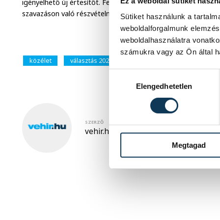
Ez a weboldal sütiket haszn
igényelhető új értesítőt. Felhívták a figyelmet arra: az érte
szavazáson való részvételnek.
Sütiket használunk a tartal
weboldalforgalmunk elemzésé
weboldalhasználatra vonatko
számukra vagy az Ön által ha
közélet
választás 2026
Hozzájárulás kiválasztása
Elengedhetetlen
SZERZŐ
vehir.hu
Megtagad