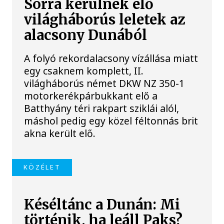
Sorra kerülnek elő
világháborús leletek az
alacsony Dunából
A folyó rekordalacsony vízállása miatt
egy csaknem komplett, II.
világháborús német DKW NZ 350-1
motorkerékpárbukkant elő a
Batthyány téri rakpart sziklái alól,
máshol pedig egy közel féltonnás brit
akna került elő.
KÖZÉLET
Késéltánc a Dunán: Mi
történik, ha leáll Paks?