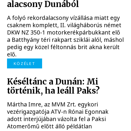
alacsony Dunából
A folyó rekordalacsony vízállása miatt egy
csaknem komplett, II. világháborús német
DKW NZ 350-1 motorkerékpárbukkant elő
a Batthyány téri rakpart sziklái alól, máshol
pedig egy közel féltonnás brit akna került
elő.
KÖZÉLET
Késéltánc a Dunán: Mi
történik, ha leáll Paks?
Mártha Imre, az MVM Zrt. egykori
vezérigazgatója ATV-n Rónai Egonnak
adott interjújában vázolta fel a Paksi
Atomerőmű előtt álló példátlan