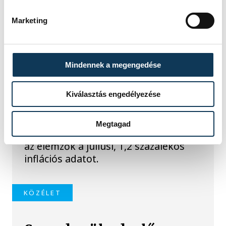
Marketing
TOVÁBBI CIKKEK
KÖZÉLET
Mindennek a megengedése
Meglepték az elemzőket
Kiválasztás engedélyezése
a júliusi inflációs adatok
Megtagad
Hatalmas meglepetésként értékelték
az elemzők a júliusi, 1,2 százalékos
inflációs adatot.
KÖZÉLET