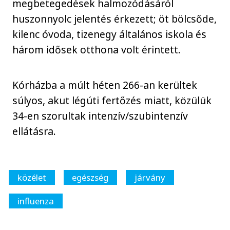
megbetegedések halmozódásáról
huszonnyolc jelentés érkezett; öt bölcsőde,
kilenc óvoda, tizenegy általános iskola és
három idősek otthona volt érintett.
Kórházba a múlt héten 266-an kerültek
súlyos, akut légúti fertőzés miatt, közülük
34-en szorultak intenzív/szubintenzív
ellátásra.
közélet
egészség
járvány
influenza