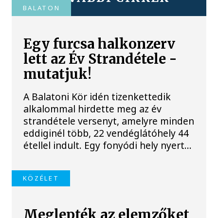
BALATON
Egy furcsa halkonzerv
lett az Év Strandétele -
mutatjuk!
A Balatoni Kör idén tizenkettedik
alkalommal hirdette meg az év
strandétele versenyt, amelyre minden
eddiginél több, 22 vendéglátóhely 44
étellel indult. Egy fonyódi hely nyert...
KÖZÉLET
Meglepték az elemzőket