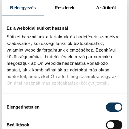
Beleegyezés
Részletek
A sütikről
A gazdasági áttekintést
Dr. Simon Attila, a
Veszprém Vármegyei Kereskedelmi és
Ez a weboldal sütiket használ
Iparkamara elnöke
tartotta meg, aki
Sütiket használunk a tartalmak és hirdetések személyre
szabásához, közösségi funkciók biztosításához,
elemzését globális perspektívából
valamint weboldalforgalmunk elemzéséhez. Ezenkívül
indította. Az elmúlt másfél évtized válságai
közösségi média-, hirdető- és elemező partnereinkkel
– a 2008-as pénzügyi krízis, a pandémia
megosztjuk az Ön weboldalhasználatra vonatkozó
adatait, akik kombinálhatják az adatokat más olyan
időszaka, majd a geopolitikai
adatokkal, amelyeket Ön adott meg számukra vagy az
feszültségekkel és inflációval terhelt jelen
Ön által használt más szolgáltatásokból gyűjtöttek.
– egyre gyorsuló ciklusokban teszik
próbára a vállalkozások
Hozzájárulás kiválasztása
alkalmazkodóképességét.
Elengedhetetlen
Beállítások
Az elnök hangsúlyozta, hogy a