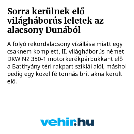
Sorra kerülnek elő
világháborús leletek az
alacsony Dunából
A folyó rekordalacsony vízállása miatt egy
csaknem komplett, II. világháborús német
DKW NZ 350-1 motorkerékpárbukkant elő
a Batthyány téri rakpart sziklái alól, máshol
pedig egy közel féltonnás brit akna került
elő.