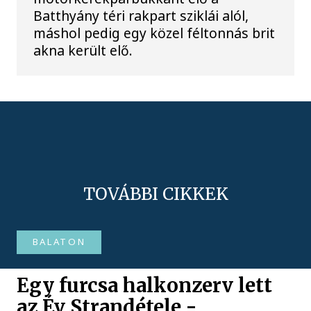
Batthyány téri rakpart sziklái alól,
máshol pedig egy közel féltonnás brit
akna került elő.
TOVÁBBI CIKKEK
BALATON
Egy furcsa halkonzerv lett
az Év Strandétele -