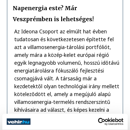
Napenergia este? Már
Veszprémben is lehetséges!
Az Ideona Csoport az elmúlt hat évben
tudatosan és következetesen építette fel
azt a villamosenergia-tárolási portfóliót,
amely mára a közép-kelet európai régió
egyik legnagyobb volumenű, hosszú időtávú
energiatárolásra fókuszáló fejlesztési
csomagjává vált. A társaság már a
kezdetektől olyan technológiai irány mellett
köteleződött el, amely a megújuló alapú
villamosenergia-termelés rendszerszintű
kihívásaira ad választ, és képes kezelni a
termelés és a fogyasztás időbeli eltéréséből
fakadó hálózati terheléseket.