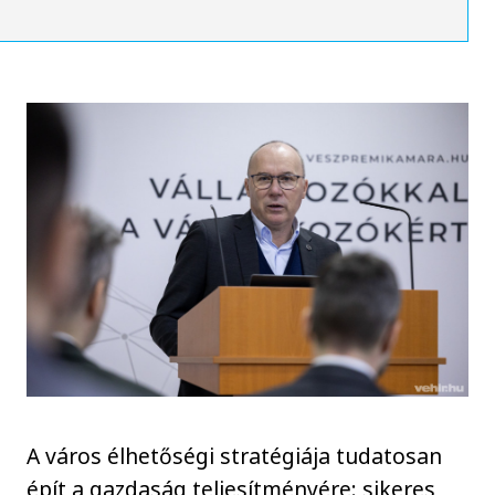
A város élhetőségi stratégiája tudatosan
épít a gazdaság teljesítményére: sikeres