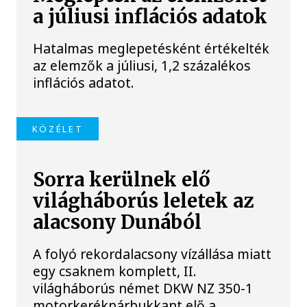
a júliusi inflációs adatok
Hatalmas meglepetésként értékelték
az elemzők a júliusi, 1,2 százalékos
inflációs adatot.
KÖZÉLET
Sorra kerülnek elő
világháborús leletek az
alacsony Dunából
A folyó rekordalacsony vízállása miatt
egy csaknem komplett, II.
világháborús német DKW NZ 350-1
motorkerékpárbukkant elő a