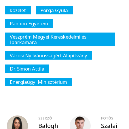
közélet
Porga Gyula
Pannon Egyetem
Veszprém Megyei Kereskedelmi és
Iparkamara
Városi Nyilvánosságért Alapítvány
Dr. Simon Attila
Energiaügyi Minisztérium
SZERZŐ
FOTÓS
Balogh
Szalai