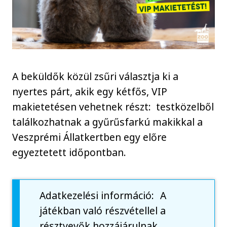
A beküldők közül zsűri választja ki a
nyertes párt, akik egy kétfős, VIP
makietetésen vehetnek részt: testközelből
találkozhatnak a gyűrűsfarkú makikkal a
Veszprémi Állatkertben egy előre
egyeztetett időpontban.
Adatkezelési információ: A
játékban való részvétellel a
résztvevők hozzájárulnak