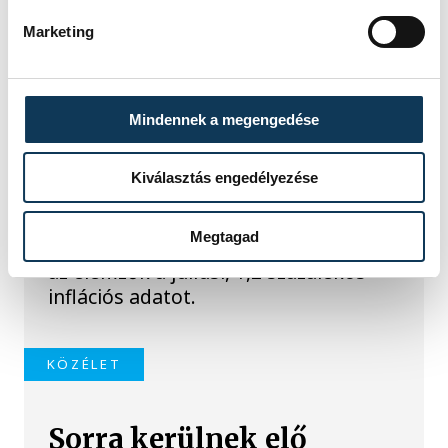
Marketing
TOVÁBBI CIKKEK
KÖZÉLET
Mindennek a megengedése
Meglepték az elemzőket
Kiválasztás engedélyezése
a júliusi inflációs adatok
Megtagad
Hatalmas meglepetésként értékelték
az elemzők a júliusi, 1,2 százalékos
inflációs adatot.
KÖZÉLET
Sorra kerülnek elő