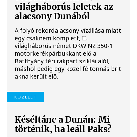
világháborús leletek az
alacsony Dunából
A folyó rekordalacsony vízállása miatt
egy csaknem komplett, II.
világháborús német DKW NZ 350-1
motorkerékpárbukkant elő a
Batthyány téri rakpart sziklái alól,
máshol pedig egy közel féltonnás brit
akna került elő.
KÖZÉLET
Késéltánc a Dunán: Mi
történik, ha leáll Paks?