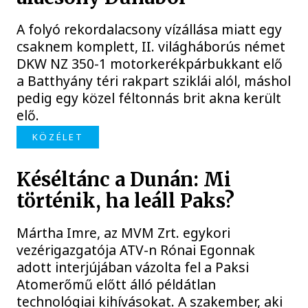
A folyó rekordalacsony vízállása miatt egy
csaknem komplett, II. világháborús német
DKW NZ 350-1 motorkerékpárbukkant elő
a Batthyány téri rakpart sziklái alól, máshol
pedig egy közel féltonnás brit akna került
elő.
KÖZÉLET
Késéltánc a Dunán: Mi
történik, ha leáll Paks?
Mártha Imre, az MVM Zrt. egykori
vezérigazgatója ATV-n Rónai Egonnak
adott interjújában vázolta fel a Paksi
Atomerőmű előtt álló példátlan
technológiai kihívásokat. A szakember, aki