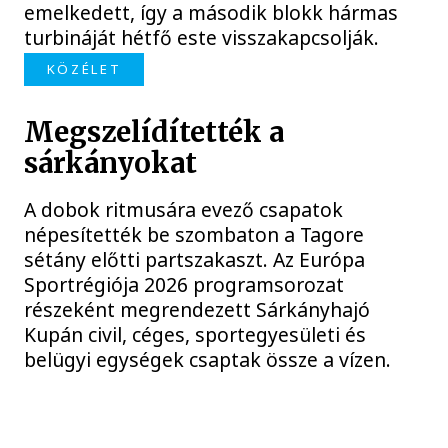
emelkedett, így a második blokk hármas
turbináját hétfő este visszakapcsolják.
KÖZÉLET
Megszelídítették a
sárkányokat
A dobok ritmusára evező csapatok
népesítették be szombaton a Tagore
sétány előtti partszakaszt. Az Európa
Sportrégiója 2026 programsorozat
részeként megrendezett Sárkányhajó
Kupán civil, céges, sportegyesületi és
belügyi egységek csaptak össze a vízen.