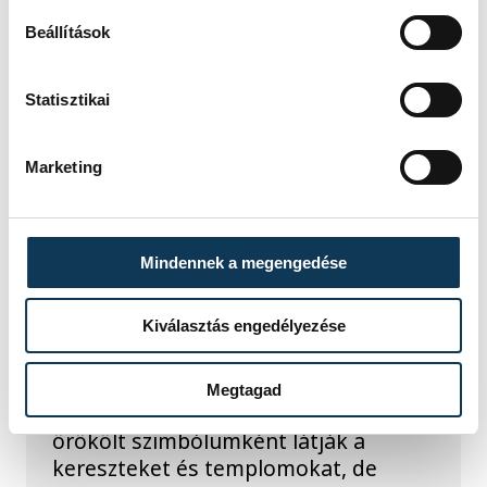
Beállítások
KULTÚRA
Statisztikai
Elesni és újra fölállni –
hitről és a valódi
Marketing
szabadságról a
bakonybéli bencésekkel
Mindennek a megengedése
Mit jelent ma szerzetesnek lenni?
Lemondást vagy inkább
Kiválasztás engedélyezése
szabadságot? Van-e valódi üzenete a
nagyböjtnek a rohanó
hétköznapokban? És hogyan szólhat
Megtagad
a kereszténység azokhoz, akik már
örökölt szimbólumként látják a
kereszteket és templomokat, de