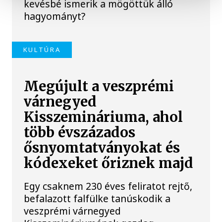
kevésbé ismerik a mögöttük álló
hagyományt?
KULTÚRA
Megújult a veszprémi
várnegyed
Kisszemináriuma, ahol
több évszázados
ősnyomtatványokat és
kódexeket őriznek majd
Egy csaknem 230 éves feliratot rejtő,
befalazott falfülke tanúskodik a
veszprémi várnegyed