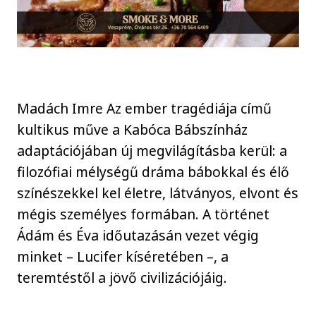
Madách Imre Az ember tragédiája című
kultikus műve a Kabóca Bábszínház
adaptációjában új megvilágításba kerül: a
filozófiai mélységű dráma bábokkal és élő
színészekkel kel életre, látványos, elvont és
mégis személyes formában. A történet
Ádám és Éva időutazásán vezet végig
minket – Lucifer kíséretében –, a
teremtéstől a jövő civilizációjáig.