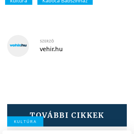
kultúra
Kabóca Bábszínház
SZERZŐ
vehir.hu
TOVÁBBI CIKKEK
KULTÚRA