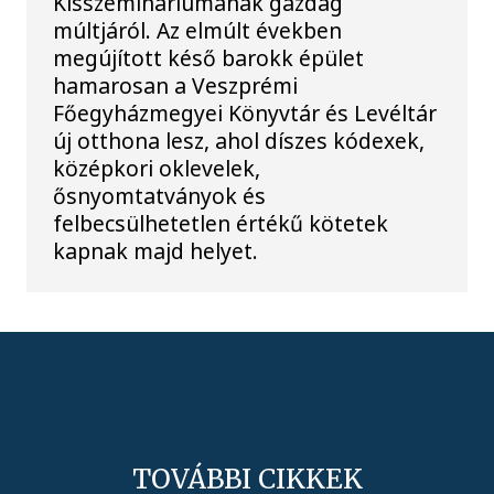
Kisszemináriumának gazdag
múltjáról. Az elmúlt években
megújított késő barokk épület
hamarosan a Veszprémi
Főegyházmegyei Könyvtár és Levéltár
új otthona lesz, ahol díszes kódexek,
középkori oklevelek,
ősnyomtatványok és
felbecsülhetetlen értékű kötetek
kapnak majd helyet.
TOVÁBBI CIKKEK