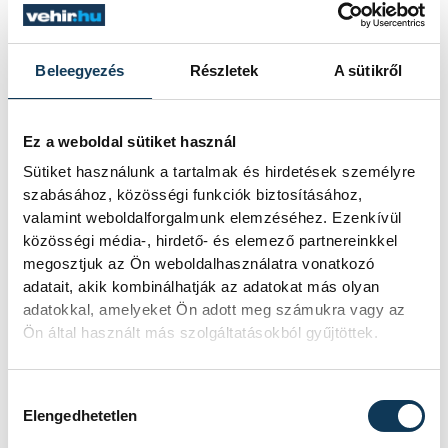
A lelet önmagában még
nem történet – Felber
Beleegyezés
Részletek
A sütikről
Zsombor régész a föld
alatt rejtőző múltról
Ez a weboldal sütiket használ
Mitől lesz egy régészeti lelet valódi
Sütiket használunk a tartalmak és hirdetések személyre
történeti forrás? Miért lehet fontos
szabásához, közösségi funkciók biztosításához,
egy törött cserépdarab, és miért
valamint weboldalforgalmunk elemzéséhez. Ezenkívül
közösségi média-, hirdető- és elemező partnereinkkel
veszítjük el az információ egy részét,
megosztjuk az Ön weboldalhasználatra vonatkozó
ha egy tárgyat dokumentáció nélkül
adatait, akik kombinálhatják az adatokat más olyan
emelnek ki a földből? Többek között
adatokkal, amelyeket Ön adott meg számukra vagy az
ezekről beszélt Felber Zsombor, a
Ön által használt más szolgáltatásokból gyűjtöttek.
veszprémi Laczkó Dezső Múzeum
régésze a We Are Smart!
beszélgetéssorozat negyedik
Hozzájárulás kiválasztása
Elengedhetetlen
alkalmán.