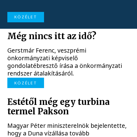
KÖZÉLET
Még nincs itt az idő?
Gerstmár Ferenc, veszprémi
önkormányzati képviselő
gondolatébresztő írása a önkormányzati
rendszer átalakításáról.
KÖZÉLET
Estétől még egy turbina
termel Pakson
Magyar Péter miniszterelnök bejelentette,
hogy a Duna vízállása tovább