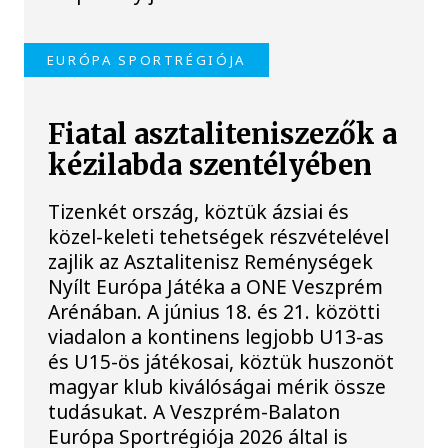
EURÓPA SPORTRÉGIÓJA
Fiatal asztaliteniszezők a
kézilabda szentélyében
Tizenkét ország, köztük ázsiai és
közel-keleti tehetségek részvételével
zajlik az Asztalitenisz Reménységek
Nyílt Európa Játéka a ONE Veszprém
Arénában. A június 18. és 21. közötti
viadalon a kontinens legjobb U13-as
és U15-ös játékosai, köztük huszonöt
magyar klub kiválóságai mérik össze
tudásukat. A Veszprém-Balaton
Európa Sportrégiója 2026 által is