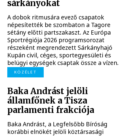
sárkányokat
A dobok ritmusára evező csapatok
népesítették be szombaton a Tagore
sétány előtti partszakaszt. Az Európa
Sportrégiója 2026 programsorozat
részeként megrendezett Sárkányhajó
Kupán civil, céges, sportegyesületi és
belügyi egységek csaptak össze a vízen.
KÖZÉLET
Baka Andrást jelöli
államfőnek a Tisza
parlamenti frakciója
Baka Andrást, a Legfelsőbb Bíróság
korábbi elnökét jelöli köztársasági