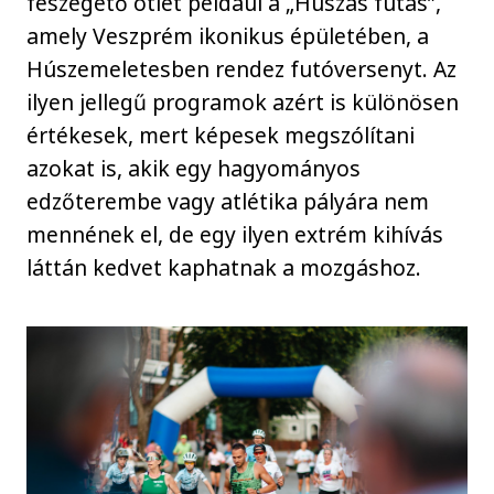
feszegető ötlet például a „Húszas futás”,
amely Veszprém ikonikus épületében, a
Húszemeletesben rendez futóversenyt. Az
ilyen jellegű programok azért is különösen
értékesek, mert képesek megszólítani
azokat is, akik egy hagyományos
edzőterembe vagy atlétika pályára nem
mennének el, de egy ilyen extrém kihívás
láttán kedvet kaphatnak a mozgáshoz.