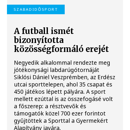
SZABADIDŐSPORT
A futball ismét
bizonyította
közösségformáló erejét
Negyedik alkalommal rendezte meg
jótékonysági labdarúgótornáját
Siklósi Dániel Veszprémben, az Erdész
utcai sporttelepen, ahol 35 csapat és
450 játékos lépett pályára. A sport
mellett ezúttal is az összefogásé volt
a főszerep: a résztvevők és
támogatók közel 700 ezer forintot
gyűjtöttek a Sporttal a Gyermekért
Alapítvány javára.