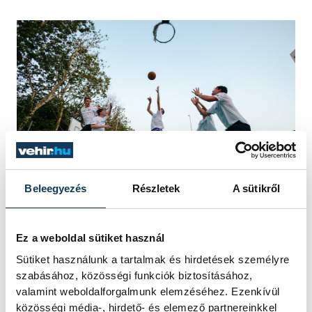
Beleegyezés
Részletek
A sütikről
Ez a weboldal sütiket használ
Február 25. a határidő
Sütiket használunk a tartalmak és hirdetések személyre
szabásához, közösségi funkciók biztosításához,
valamint weboldalforgalmunk elemzéséhez. Ezenkívül
Aki most kezdene hozzá a pályázatának
közösségi média-, hirdető- és elemező partnereinkkel