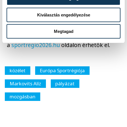
igyekeznek ezt felgyorsítani, hogy minél
hamarabb indulhassanak a programok.
Kiválasztás engedélyezése
A Sportrégió 2026 pályázati rendszerének
Megtagad
részletes leírása és a felhívások
a
sportregio2026.hu
oldalon érhetők el.
közélet
Európa Sportrégiója
Markovits Alíz
pályázat
mozgásban