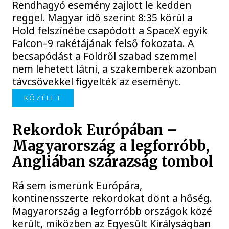
Rendhagyó esemény zajlott le kedden
reggel. Magyar idő szerint 8:35 körül a
Hold felszínébe csapódott a SpaceX egyik
Falcon–9 rakétájának felső fokozata. A
becsapódást a Földről szabad szemmel
nem lehetett látni, a szakemberek azonban
távcsövekkel figyelték az eseményt.
KÖZÉLET
Rekordok Európában –
Magyarország a legforróbb,
Angliában szárazság tombol
Rá sem ismerünk Európára,
kontinensszerte rekordokat dönt a hőség.
Magyarország a legforróbb országok közé
került, miközben az Egyesült Királyságban