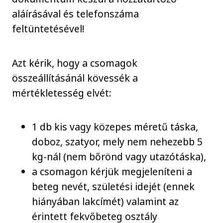
aláírásával és telefonszáma
feltüntetésével!
Azt kérik, hogy a csomagok
összeállításánál kövessék a
mértékletesség elvét:
1 db kis vagy közepes méretű táska,
doboz, szatyor, mely nem nehezebb 5
kg-nál (nem bőrönd vagy utazótáska),
a csomagon kérjük megjeleníteni a
beteg nevét, születési idejét (ennek
hiányában lakcímét) valamint az
érintett fekvőbeteg osztály