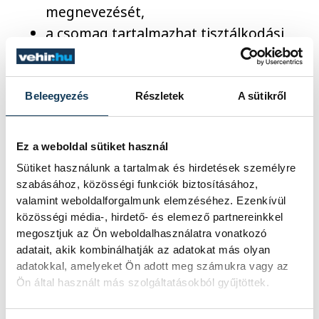
megnevezését,
a csomag tartalmazhat tisztálkodási
eszközöket, ruházatot, tartós
élelmiszert,
a csomagba kérjük, ne tegyenek
Beleegyezés
Részletek
A sütikről
romlandó élelmiszert, készpénzt,
értéktárgyakat!
Ez a weboldal sütiket használ
Sütiket használunk a tartalmak és hirdetések személyre
szabásához, közösségi funkciók biztosításához,
A készpénzért, bankkártyáért és egyéb
valamint weboldalforgalmunk elemzéséhez. Ezenkívül
értéktárgyakért (ékszerek, laptop,
közösségi média-, hirdető- és elemező partnereinkkel
mobiltelefon stb.) az intézmény
megosztjuk az Ön weboldalhasználatra vonatkozó
felelősséget nem vállal! Csomag
adatait, akik kombinálhatják az adatokat más olyan
adatokkal, amelyeket Ön adott meg számukra vagy az
visszaküldésére a fekvőbetegek részéről a
Ön által használt más szolgáltatásokból gyűjtöttek.
hozzátartozók felé nincs lehetőség!