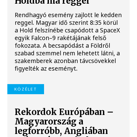
Holdba ma reggel
Rendhagyó esemény zajlott le kedden
reggel. Magyar idő szerint 8:35 körül
a Hold felszínébe csapódott a SpaceX
egyik Falcon–9 rakétájának felső
fokozata. A becsapódást a Földről
szabad szemmel nem lehetett látni, a
szakemberek azonban távcsövekkel
figyelték az eseményt.
KÖZÉLET
Rekordok Európában –
Magyarország a
legforróbb, Angliában