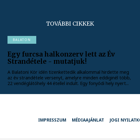
TOVÁBBI CIKKEK
BALATON
Egy furcsa halkonzerv lett az Év
Strandétele - mutatjuk!
A Balatoni Kör idén tizenkettedik alkalommal hirdette meg
az év strandétele versenyt, amelyre minden eddiginél több,
22 vendéglátóhely 44 étellel indult. Egy fonyódi hely nyert...
IMPRESSZUM
MÉDIAAJÁNLAT
JOGI NYILAT