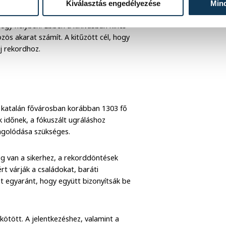
Kiválasztás engedélyezése
Min
haladás nem feltétlenül a megtett
egy helyben. Ebben a kihívásban nincs
zös akarat számít. A kitűzött cél, hogy
j rekordhoz.
A katalán fővárosban korábban 1303 fő
 időnek, a fókuszált ugráláshoz
ngolódása szükséges.
g van a sikerhez, a rekorddöntések
ért várják a családokat, baráti
t egyaránt, hogy együtt bizonyítsák be
kötött. A jelentkezéshez, valamint a