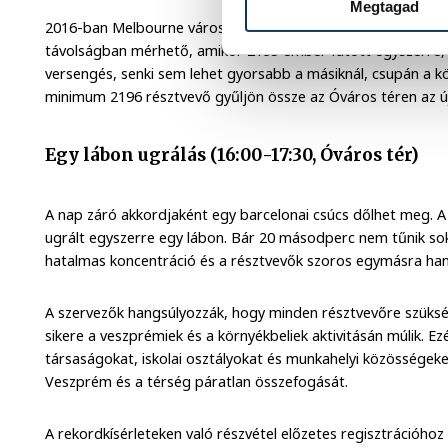
Megtagad
2016-ban Melbourne városa mutatta meg a világnak, hogy a 
távolságban mérhető, amikor 2195 ember futott egyszerre, 
versengés, senki sem lehet gyorsabb a másiknál, csupán a kö
minimum 2196 résztvevő gyűljön össze az Óváros téren az ú
Egy lábon ugrálás (16:00-17:30, Óváros tér)
A nap záró akkordjaként egy barcelonai csúcs dőlhet meg. 
ugrált egyszerre egy lábon. Bár 20 másodperc nem tűnik sok
hatalmas koncentráció és a résztvevők szoros egymásra ha
A szervezők hangsúlyozzák, hogy minden résztvevőre szüksé
sikere a veszprémiek és a környékbeliek aktivitásán múlik. Ez
társaságokat, iskolai osztályokat és munkahelyi közösségeke
Veszprém és a térség páratlan összefogását.
A rekordkísérleteken való részvétel előzetes regisztrációhoz 