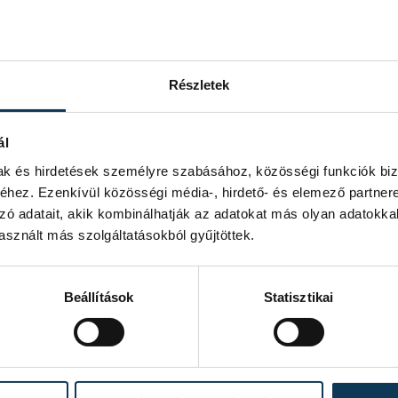
 kísérletet a város:
Megyeház tér)
Részletek
05 fő részvételével állította fel a
tás világrekordját. Március 21-én a
ál
t a teljesítményt, és bizonyítsák a
ás keretében.
mak és hirdetések személyre szabásához, közösségi funkciók biz
hez. Ezenkívül közösségi média-, hirdető- és elemező partner
zó adatait, akik kombinálhatják az adatokat más olyan adatokka
s tér)
sznált más szolgáltatásokból gyűjtöttek.
A feladat az Óváros téren egy közös
onizált magas térdemelés lesz. A
Beállítások
Statisztikai
l egyszerre, egy ritmusra mozognia.