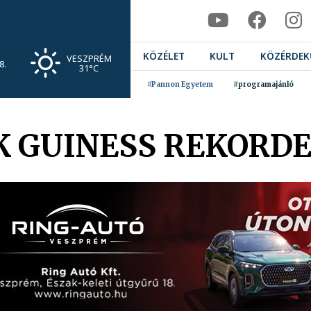
KÖZÉLET
KULT
KÖZÉRDEK
VESZPRÉM
8.
31°C
#Pannon Egyetem
#programajánló
 GUINESS REKORD