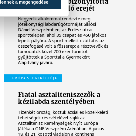
A futball ismét bizonyította
dennek a megengedése
közösségformáló erejét
Negyedik alkalommal rendezte meg
jótékonysági labdarúgótornáját Siklósi
Dániel Veszprémben, az Erdész utcai
sporttelepen, ahol 35 csapat és 450 játékos
lépett pályára. A sport mellett ezúttal is az
összefogásé volt a főszerep: a résztvevők és
támogatók közel 700 ezer forintot
gyűjtöttek a Sporttal a Gyermekért
Alapítvány javára.
EURÓPA SPORTRÉGIÓJA
Fiatal asztaliteniszezők a
kézilabda szentélyében
Tizenkét ország, köztük ázsiai és közel-keleti
tehetségek részvételével zajlik az
Asztalitenisz Reménységek Nyílt Európa
Játéka a ONE Veszprém Arénában. A június
18. és 21. közötti viadalon a kontinens