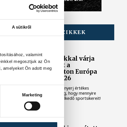
A sütikről
TOVÁBBI CIKKEK
EURÓPA SPORTRÉGIÓJA
Sportkvízzel és
tosításához, valamint
nyereményjátékkal várja
einkkel megosztjuk az Ön
az érdeklődőket a
l, amelyeket Ön adott meg
Veszprém–Balaton Európa
Sportrégiója 2026
Tedd próbára magad és nyerj értékes
ajándékokat! Mutasd meg, hogy mennyire
Marketing
ismered Veszprém kiemelkedő sportsikereit!
SZABADIDŐSPORT