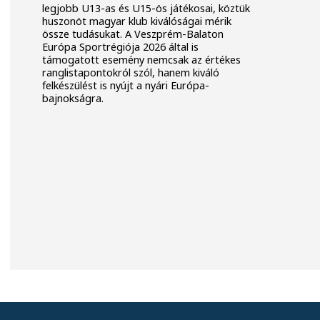
legjobb U13-as és U15-ös játékosai, köztük
huszonöt magyar klub kiválóságai mérik
össze tudásukat. A Veszprém-Balaton
Európa Sportrégiója 2026 által is
támogatott esemény nemcsak az értékes
ranglistapontokról szól, hanem kiváló
felkészülést is nyújt a nyári Európa-
bajnokságra.