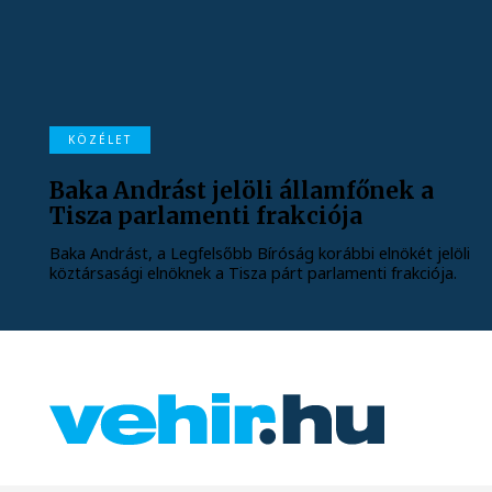
KÖZÉLET
Baka Andrást jelöli államfőnek a
Tisza parlamenti frakciója
Baka Andrást, a Legfelsőbb Bíróság korábbi elnökét jelöli
köztársasági elnöknek a Tisza párt parlamenti frakciója.