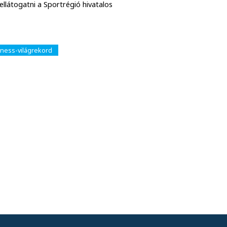
látogatni a Sportrégió hivatalos
ness-világrekord