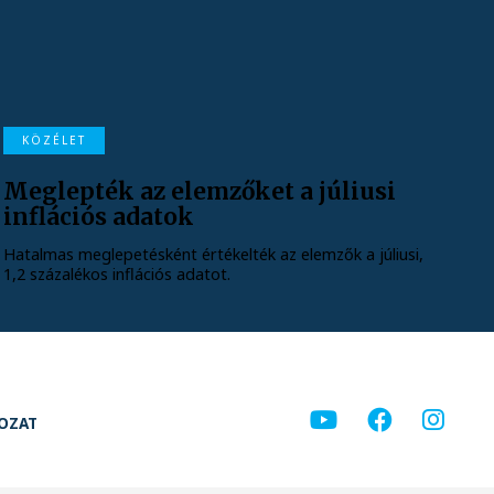
KÖZÉLET
Meglepték az elemzőket a júliusi
inflációs adatok
Hatalmas meglepetésként értékelték az elemzők a júliusi,
1,2 százalékos inflációs adatot.
KOZAT