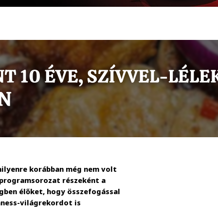
amilyenre korábban még nem volt
 programsorozat részeként a
égben élőket, hogy összefogással
nness-világrekordot is