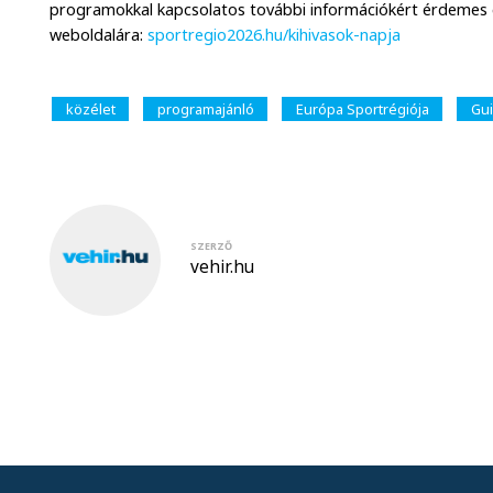
programokkal kapcsolatos további információkért érdemes el
weboldalára:
sportregio2026.hu/kihivasok-napja
közélet
programajánló
Európa Sportrégiója
Gui
SZERZŐ
vehir.hu