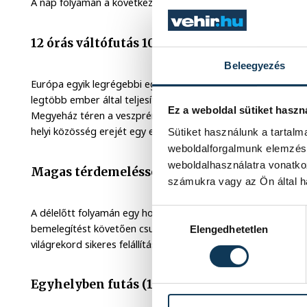
A nap folyamán a következő világrekordok megdöntésére tesz
12 órás váltófutás 100 méteren (8:00-20:00, 
Beleegyezés
Európa egyik legrégebbi egyetemi városa, Padova 2013-ban 24
legtöbb ember által teljesített 12 órás, 100 méteres váltófu
Ez a weboldal sütiket haszn
Megyeház téren a veszprémieken a sor, hogy túlszárnyalják ez
helyi közösség erejét egy egész napos, folyamatos váltófut
Sütiket használunk a tartal
weboldalforgalmunk elemzésé
weboldalhasználatra vonatko
Magas térdemeléssel futás (9:30-11:00, Óváro
számukra vagy az Ön által ha
A délelőtt folyamán egy hongkongi csúcs megdöntése a cél. 
Hozzájárulás kiválasztása
bemelegítést követően csupán 30 másodpercig tartó, szinkr
Elengedhetetlen
világrekord sikeres felállításához minimum 673 embernek kel
Egyhelyben futás (14:00-15:30, Óváros tér)