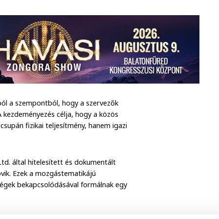
ól a szempontból, hogy a szervezők
A kezdeményezés célja, hogy a közös
upán fizikai teljesítmény, hanem igazi
d. által hitelesített és dokumentált
övik. Ezek a mozgástematikájú
ségek bekapcsolódásával formálnak egy