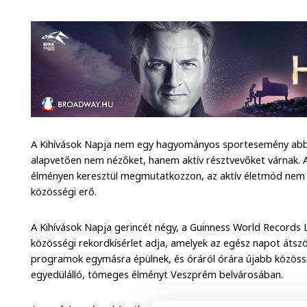
A Kihívások Napja nem egy hagyományos sportesemény abb
alapvetően nem nézőket, hanem aktív résztvevőket várnak. 
élményen keresztül megmutatkozzon, az aktív életmód nem cs
közösségi erő.
A Kihívások Napja gerincét négy, a Guinness World Records Lt
közösségi rekordkísérlet adja, amelyek az egész napot átsz
programok egymásra épülnek, és óráról órára újabb közös
egyedülálló, tömeges élményt Veszprém belvárosában.