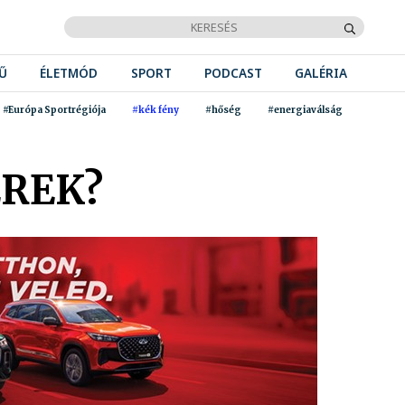
Ű
ÉLETMÓD
SPORT
PODCAST
GALÉRIA
#Európa Sportrégiója
#kék fény
#hőség
#energiaválság
EREK?