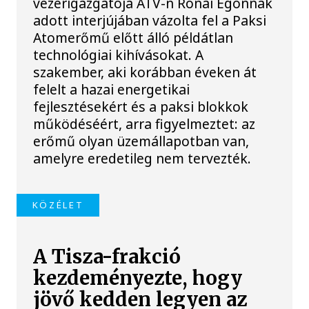
vezérigazgatója ATV-n Rónai Egonnak
adott interjújában vázolta fel a Paksi
Atomerőmű előtt álló példátlan
technológiai kihívásokat. A
szakember, aki korábban éveken át
felelt a hazai energetikai
fejlesztésekért és a paksi blokkok
működéséért, arra figyelmeztet: az
erőmű olyan üzemállapotban van,
amelyre eredetileg nem tervezték.
KÖZÉLET
A Tisza-frakció
kezdeményezte, hogy
jövő kedden legyen az