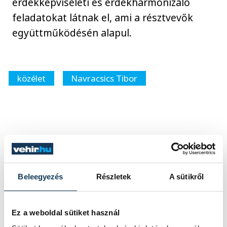
érdekképviseleti és érdekharmonizáló
feladatokat látnak el, ami a résztvevők
együttműködésén alapul.
közélet
Navracsics Tibor
SZERZŐ
vehir.hu
Beleegyezés
Részletek
A sütikről
Ez a weboldal sütiket használ