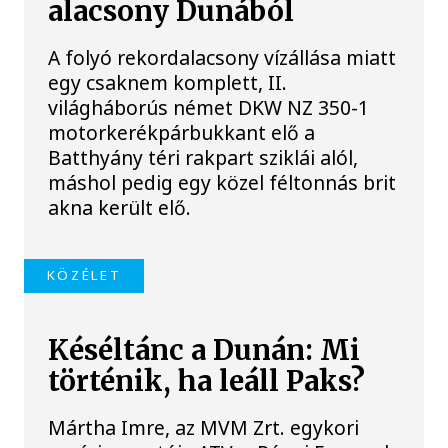
alacsony Dunából
A folyó rekordalacsony vízállása miatt
egy csaknem komplett, II.
világháborús német DKW NZ 350-1
motorkerékpárbukkant elő a
Batthyány téri rakpart sziklái alól,
máshol pedig egy közel féltonnás brit
akna került elő.
KÖZÉLET
Késéltánc a Dunán: Mi
történik, ha leáll Paks?
Mártha Imre, az MVM Zrt. egykori