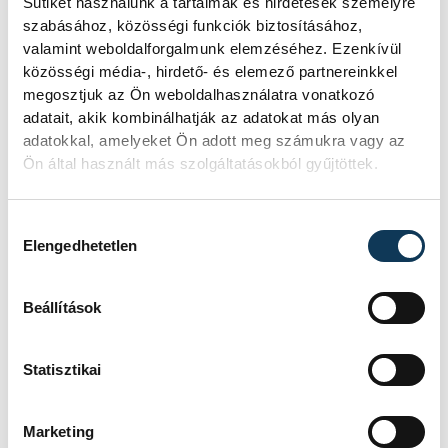
Sütiket használunk a tartalmak és hirdetések személyre
szabásához, közösségi funkciók biztosításához,
valamint weboldalforgalmunk elemzéséhez. Ezenkívül
közösségi média-, hirdető- és elemező partnereinkkel
megosztjuk az Ön weboldalhasználatra vonatkozó
adatait, akik kombinálhatják az adatokat más olyan
adatokkal, amelyeket Ön adott meg számukra vagy az
Ön által használt más szolgáltatásokból gyűjtöttek.
Hozzájárulás kiválasztása
Elengedhetetlen
Beállítások
Statisztikai
Marketing