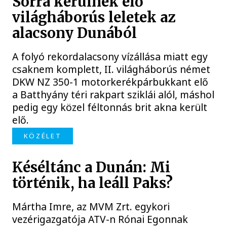
Sorra kerülnek elő
világháborús leletek az
alacsony Dunából
A folyó rekordalacsony vízállása miatt egy
csaknem komplett, II. világháborús német
DKW NZ 350-1 motorkerékpárbukkant elő
a Batthyány téri rakpart sziklái alól, máshol
pedig egy közel féltonnás brit akna került
elő.
KÖZÉLET
Késéltánc a Dunán: Mi
történik, ha leáll Paks?
Mártha Imre, az MVM Zrt. egykori
vezérigazgatója ATV-n Rónai Egonnak