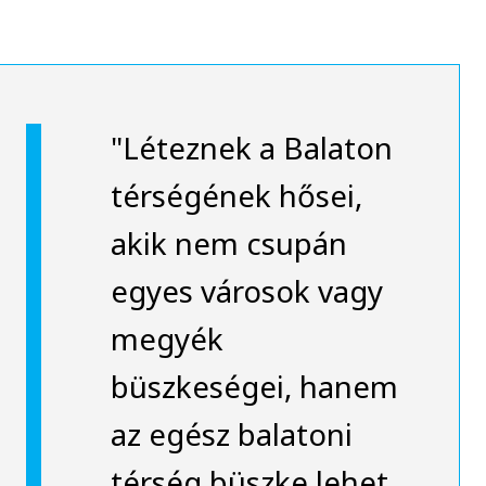
"Léteznek a Balaton
térségének hősei,
akik nem csupán
egyes városok vagy
megyék
büszkeségei, hanem
az egész balatoni
térség büszke lehet