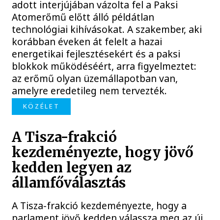
adott interjújában vázolta fel a Paksi
Atomerőmű előtt álló példátlan
technológiai kihívásokat. A szakember, aki
korábban éveken át felelt a hazai
energetikai fejlesztésekért és a paksi
blokkok működéséért, arra figyelmeztet:
az erőmű olyan üzemállapotban van,
amelyre eredetileg nem tervezték.
KÖZÉLET
A Tisza-frakció
kezdeményezte, hogy jövő
kedden legyen az
államfőválasztás
A Tisza-frakció kezdeményezte, hogy a
parlament jövő kedden válassza meg az új