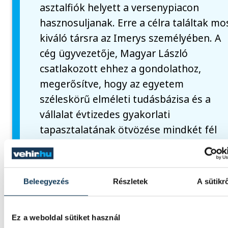
asztalfiók helyett a versenypiacon
hasznosuljanak. Erre a célra találtak mo
kiváló társra az Imerys személyében. A
cég ügyvezetője, Magyar László
csatlakozott ehhez a gondolathoz,
megerősítve, hogy az egyetem
széleskörű elméleti tudásbázisa és a
vállalat évtizedes gyakorlati
tapasztalatának ötvözése mindkét fél
számára hatalmas lehetőségeket
tartogat.
Beleegyezés
Részletek
A sütikr
közélet
kultúra
Pannon Egyetem
Ez a weboldal sütiket használ