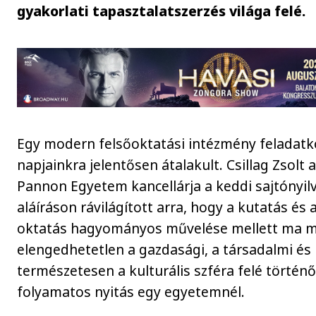
gyakorlati tapasztalatszerzés világa felé.
Egy modern felsőoktatási intézmény feladatk
napjainkra jelentősen átalakult. Csillag Zsolt 
Pannon Egyetem kancellárja a keddi sajtónyil
aláíráson rávilágított arra, hogy a kutatás és 
oktatás hagyományos művelése mellett ma 
elengedhetetlen a gazdasági, a társadalmi és
természetesen a kulturális szféra felé történ
folyamatos nyitás egy egyetemnél.