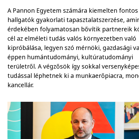
A Pannon Egyetem számára kiemelten fontos
hallgatók gyakorlati tapasztalatszerzése, ami
érdekében folyamatosan bővítik partnereik kö
cél az elméleti tudás valós környezetben való
kipróbálása, legyen szó mérnöki, gazdasági v
éppen humántudományi, kultúratudományi
területről. A végzősök így sokkal versenykép
tudással léphetnek ki a munkaerőpiacra, mon
kancellár.