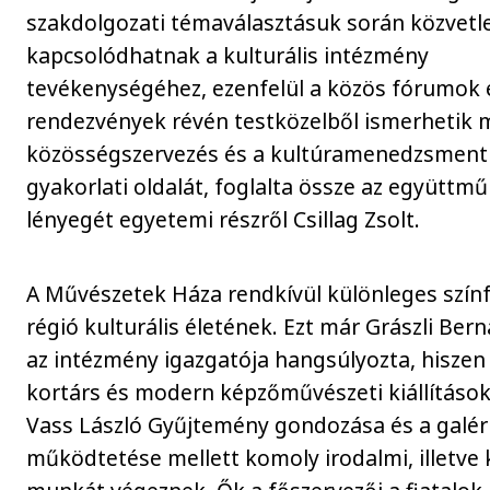
szakdolgozati témaválasztásuk során közvetl
kapcsolódhatnak a kulturális intézmény
tevékenységéhez, ezenfelül a közös fórumok 
rendezvények révén testközelből ismerhetik 
közösségszervezés és a kultúramenedzsment
gyakorlati oldalát, foglalta össze az együttm
lényegét egyetemi részről Csillag Zsolt.
A Művészetek Háza rendkívül különleges színf
régió kulturális életének. Ezt már Grászli Bern
az intézmény igazgatója hangsúlyozta, hiszen
kortárs és modern képzőművészeti kiállítások
Vass László Gyűjtemény gondozása és a galér
működtetése mellett komoly irodalmi, illetve 