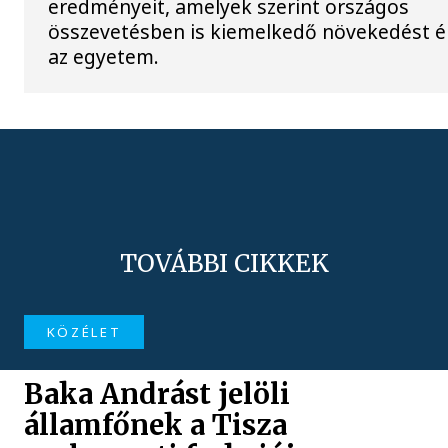
eredményeit, amelyek szerint országos
összevetésben is kiemelkedő növekedést ér
az egyetem.
TOVÁBBI CIKKEK
KÖZÉLET
Baka Andrást jelöli
államfőnek a Tisza