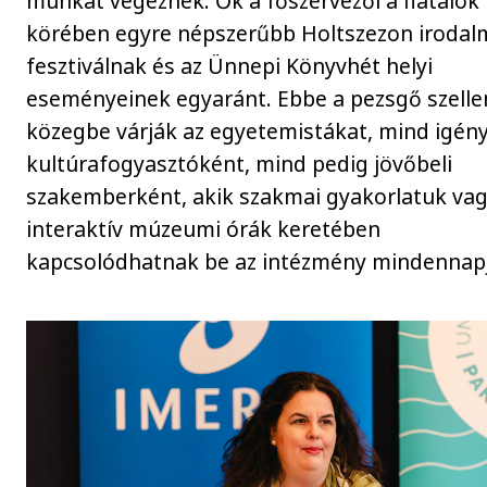
munkát végeznek. Ők a főszervezői a fiatalok
körében egyre népszerűbb Holtszezon irodal
fesztiválnak és az Ünnepi Könyvhét helyi
eseményeinek egyaránt. Ebbe a pezsgő szelle
közegbe várják az egyetemistákat, mind igén
kultúrafogyasztóként, mind pedig jövőbeli
szakemberként, akik szakmai gyakorlatuk va
interaktív múzeumi órák keretében
kapcsolódhatnak be az intézmény mindennapj