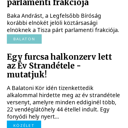
parlamenti frakciója
Baka Andrást, a Legfelsőbb Bíróság
korábbi elnökét jelöli köztársasági
elnöknek a Tisza párt parlamenti frakciója.
BALATON
Egy furcsa halkonzerv lett
az Év Strandétele -
mutatjuk!
A Balatoni Kör idén tizenkettedik
alkalommal hirdette meg az év strandétele
versenyt, amelyre minden eddiginél több,
22 vendéglátóhely 44 étellel indult. Egy
fonyódi hely nyert...
KÖZÉLET