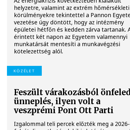
Az energiakrízis következtében kialakult
helyzetre, valamint az extrém hőmérsékleti
körülményekre tekintettel a Pannon Egye
vezetése úgy döntött, hogy az intézmény
épületei hétfőn és kedden zárva tartanak. 
érintett két napon az Egyetem valamennyi
munkatársát mentesíti a munkavégzési
kötelezettség alól.
KÖZÉLET
Feszült várakozásból önfele
ünneplés, ilyen volt a
veszprémi Pont Ott Parti
Izgalommal teli percek előzték meg a 2026