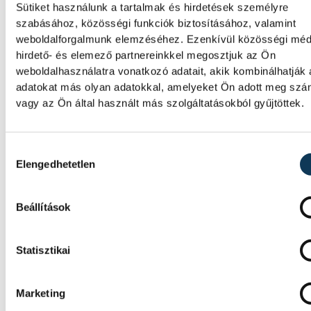
Sütiket használunk a tartalmak és hirdetések személyre
fiatalok
Művészetek Háza
egyetem
szabásához, közösségi funkciók biztosításához, valamint
weboldalforgalmunk elemzéséhez. Ezenkívül közösségi méd
Csillag Zsolt
Grászli Bernadett
hirdető- és elemező partnereinkkel megosztjuk az Ön
weboldalhasználatra vonatkozó adatait, akik kombinálhatják
együttműködés
adatokat más olyan adatokkal, amelyeket Ön adott meg sz
vagy az Ön által használt más szolgáltatásokból gyűjtöttek.
Hozzájárulás kiválasztása
Elengedhetetlen
FOTÓ
SZERZŐ
Vá
vehir.hu
Pat
Beállítások
Statisztikai
Marketing