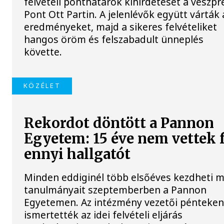
felvételi ponthatárok kihirdetését a veszp
Pont Ott Partin. A jelenlévők együtt várták 
eredményeket, majd a sikeres felvételiket
hangos öröm és felszabadult ünneplés
követte.
KÖZÉLET
Rekordot döntött a Pannon
Egyetem: 15 éve nem vettek f
ennyi hallgatót
Minden eddiginél több elsőéves kezdheti 
tanulmányait szeptemberben a Pannon
Egyetemen. Az intézmény vezetői pénteke
ismertették az idei felvételi eljárás