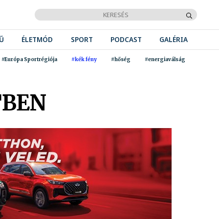
Ű
ÉLETMÓD
SPORT
PODCAST
GALÉRIA
#Európa Sportrégiója
#kék fény
#hőség
#energiaválság
TBEN