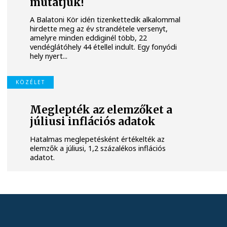
mutatjuk!
A Balatoni Kör idén tizenkettedik alkalommal
hirdette meg az év strandétele versenyt,
amelyre minden eddiginél több, 22
vendéglátóhely 44 étellel indult. Egy fonyódi
hely nyert...
KÖZÉLET
Meglepték az elemzőket a
júliusi inflációs adatok
Hatalmas meglepetésként értékelték az
elemzők a júliusi, 1,2 százalékos inflációs
adatot.