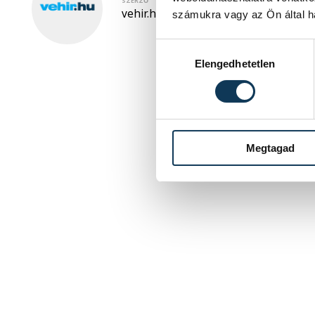
SZERZŐ
vehir.hu
számukra vagy az Ön által ha
Hozzájárulás kiválasztása
Elengedhetetlen
Megtagad