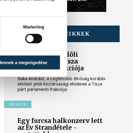
Marketing
TOVÁBBI CIKKEK
KÖZÉLET
Baka Andrást jelöli
államfőnek a Tisza
dennek a megengedése
parlamenti frakciója
Baka Andrást, a Legfelsőbb Bíróság korábbi
elnökét jelöli köztársasági elnöknek a Tisza
párt parlamenti frakciója.
BALATON
Egy furcsa halkonzerv lett
az Év Strandétele -