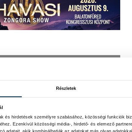
Részletek
ál
mak és hirdetések személyre szabásához, közösségi funkciók biz
hez. Ezenkívül közösségi média-, hirdető- és elemező partner
zó adatait, akik kombinálhatják az adatokat más olyan adatokka