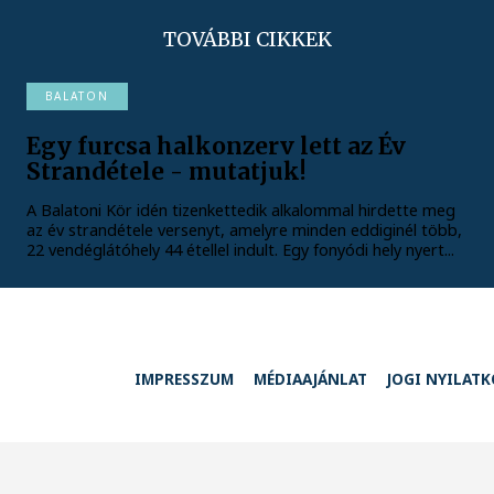
TOVÁBBI CIKKEK
BALATON
Egy furcsa halkonzerv lett az Év
Strandétele - mutatjuk!
A Balatoni Kör idén tizenkettedik alkalommal hirdette meg
az év strandétele versenyt, amelyre minden eddiginél több,
22 vendéglátóhely 44 étellel indult. Egy fonyódi hely nyert...
IMPRESSZUM
MÉDIAAJÁNLAT
JOGI NYILAT