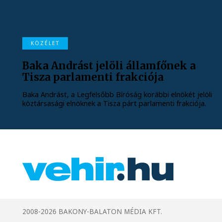
KÖZÉLET
Baka Andrást jelöli államfőnek a
Tisza parlamenti frakciója
Baka Andrást, a Legfelsőbb Bíróság korábbi elnökét jelöli
köztársasági elnöknek a Tisza párt parlamenti frakciója.
2008-2026 BAKONY-BALATON MÉDIA KFT.