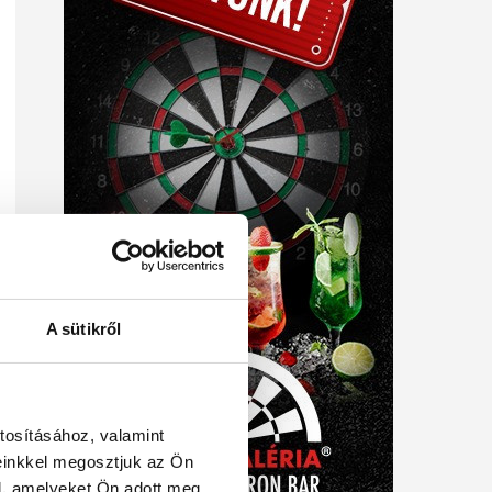
A sütikről
tosításához, valamint
einkkel megosztjuk az Ön
l, amelyeket Ön adott meg