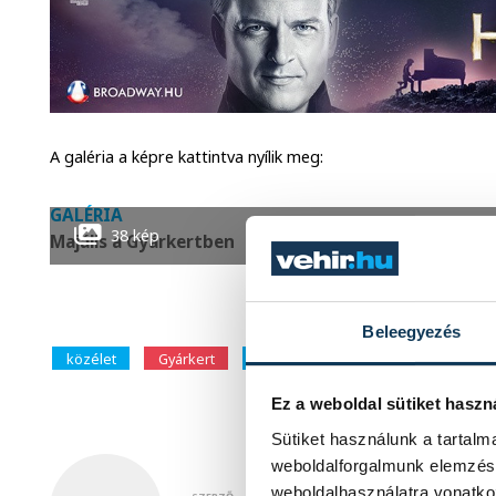
A galéria a képre kattintva nyílik meg:
GALÉRIA
38 kép
Majális a Gyárkertben
Beleegyezés
közélet
Gyárkert
majális
Ez a weboldal sütiket haszn
Sütiket használunk a tartal
weboldalforgalmunk elemzésé
weboldalhasználatra vonatko