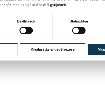
FOTÓS
Domján Attila
sznált más szolgáltatásokból gyűjtöttek.
Beállítások
Statisztikai
Kiválasztás engedélyezése
Min