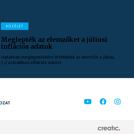
KÖZÉLET
Meglepték az elemzőket a júliusi
inflációs adatok
Hatalmas meglepetésként értékelték az elemzők a júliusi,
1,2 százalékos inflációs adatot.
KOZAT