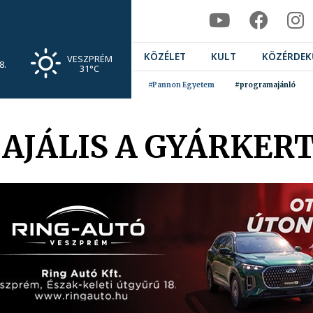
KÖZÉLET
KULT
KÖZÉRDEK
VESZPRÉM
8.
31°C
#Pannon Egyetem
#programajánló
MAJÁLIS A GYÁRKER