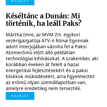
KÖZÉLET
Késéltánc a Dunán: Mi
történik, ha leáll Paks?
Mártha Imre, az MVM Zrt. egykori
vezérigazgatója ATV-n Rónai Egonnak
adott interjújában vázolta fel a Paksi
Atomerőmű előtt álló példátlan
technológiai kihívásokat. A szakember, aki
korábban éveken át felelt a hazai
energetikai fejlesztésekért és a paksi
blokkok működéséért, arra figyelmeztet:
az erőmű olyan üzemállapotban van,
amelyre eredetileg nem tervezték.
KÖZÉLET