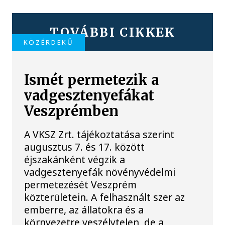
TOVÁBBI CIKKEK
KÖZÉRDEKŰ
Ismét permetezik a
vadgesztenyefákat
Veszprémben
A VKSZ Zrt. tájékoztatása szerint
augusztus 7. és 17. között
éjszakánként végzik a
vadgesztenyefák növényvédelmi
permetezését Veszprém
közterületein. A felhasznált szer az
emberre, az állatokra és a
környezetre veszélytelen, de a