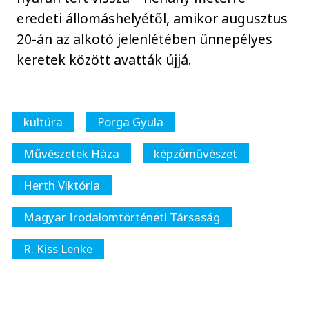
eredeti állomáshelyétől, amikor augusztus
20-án az alkotó jelenlétében ünnepélyes
keretek között avatták újjá.
kultúra
Porga Gyula
Művészetek Háza
képzőművészet
Herth Viktória
Magyar Irodalomtörténeti Társaság
R. Kiss Lenke