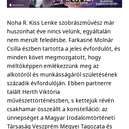
Noha R. Kiss Lenke szobrászművész már
huszonhat éve nincs velünk, egyáltalán
nem merült feledésbe. Farkasné Molnár
Csilla észben tartotta a jeles évfordulót, és
minden követ megmozgatott, hogy
méltóképpen emlékezzünk meg az
alkotóról és munkásságáról születésének
századik évfordulóján. Ebben partnerre
talált Herth Viktória
művészettörténészben, s kettejük révén
csakhamar összeállt a konstelláció: az
ünnepséget a Magyar Irodalomtörténeti
Társaság Veszprém Megyei Tagozata és