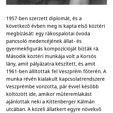
1957-ben szerzett diplomát, és a
következő évben meg is kapta első köztéri
megbízását: egy rákospalotai óvoda
pancsoló medencéjének állat- és
gyermekfigurás kompozícióját bízták rá.
Második köztéri munkája volt a Korsós
lány, amit pályázatra készített, és amit
1961-ben állítottak fel Veszprém főterén. A
munka révén kialakult kapcsolatrendszere
Veszprémbe vonzotta, pár évvel később
költözött ide, amikor műteremlakást
ajánlottak neki a Kittenberger Kálmán
utcában. A közeli állatkert egyre növekvő