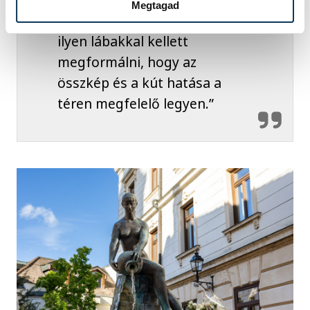
Megtagad
el, hogy a szobrot éppen
ilyen lábakkal kellett
megformálni, hogy az
összkép és a kút hatása a
téren megfelelő legyen.”