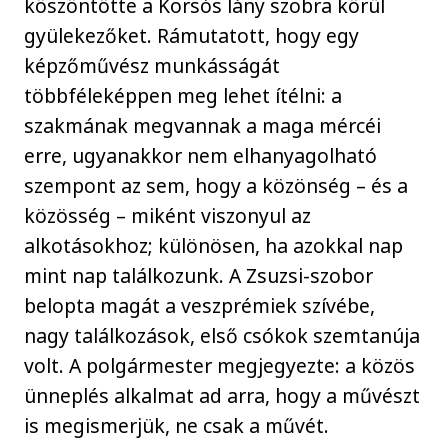
köszöntötte a Korsós lány szobra körül
gyülekezőket. Rámutatott, hogy egy
képzőművész munkásságát
többféleképpen meg lehet ítélni: a
szakmának megvannak a maga mércéi
erre, ugyanakkor nem elhanyagolható
szempont az sem, hogy a közönség – és a
közösség – miként viszonyul az
alkotásokhoz; különösen, ha azokkal nap
mint nap találkozunk. A Zsuzsi-szobor
belopta magát a veszprémiek szívébe,
nagy találkozások, első csókok szemtanúja
volt. A polgármester megjegyezte: a közös
ünneplés alkalmat ad arra, hogy a művészt
is megismerjük, ne csak a művét.