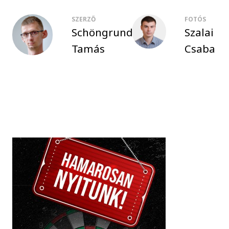
SZERZŐ
FOTÓS
Schöngrundtner
Szalai
Tamás
Csaba