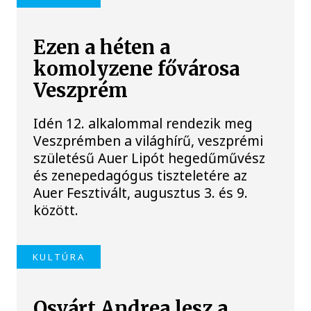
Ezen a héten a
komolyzene fővárosa
Veszprém
Idén 12. alkalommal rendezik meg
Veszprémben a világhírű, veszprémi
születésű Auer Lipót hegedűművész
és zenepedagógus tiszteletére az
Auer Fesztivált, augusztus 3. és 9.
között.
KULTÚRA
Osvárt Andrea lesz a