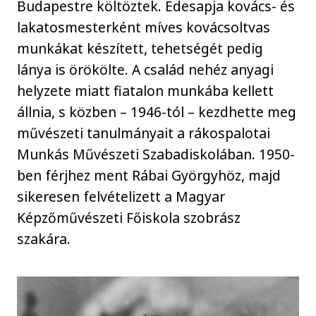
Budapestre költöztek. Édesapja kovács- és
lakatosmesterként míves kovácsoltvas
munkákat készített, tehetségét pedig
lánya is örökölte. A család nehéz anyagi
helyzete miatt fiatalon munkába kellett
állnia, s közben – 1946-tól – kezdhette meg
művészeti tanulmányait a rákospalotai
Munkás Művészeti Szabadiskolában. 1950-
ben férjhez ment Rábai Györgyhöz, majd
sikeresen felvételizett a Magyar
Képzőművészeti Főiskola szobrász
szakára.