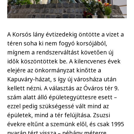
A Korsós lány évtizedekig öntötte a vizet a
téren soha ki nem fogyó korsójából,
mígnem a rendszerváltást követően új
idők köszöntöttek be. A kilencvenes évek
elejére az önkormányzat kinőtte a
Kapuváry-házat, s így új városháza után
kellett nézni. A választás az Óváros tér 9.
szám alatt álló épületegyüttesre esett –
ezzel pedig szükségessé vált mind az
épületek, mind a tér felújítása. Zsuzsi
évekre eltűnt a szemünk elől, és csak 1995
nyarán tért vissza – néhány méterre