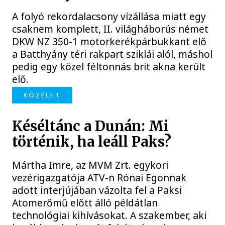
A folyó rekordalacsony vízállása miatt egy
csaknem komplett, II. világháborús német
DKW NZ 350-1 motorkerékpárbukkant elő
a Batthyány téri rakpart sziklái alól, máshol
pedig egy közel féltonnás brit akna került
elő.
KÖZÉLET
Késéltánc a Dunán: Mi
történik, ha leáll Paks?
Mártha Imre, az MVM Zrt. egykori
vezérigazgatója ATV-n Rónai Egonnak
adott interjújában vázolta fel a Paksi
Atomerőmű előtt álló példátlan
technológiai kihívásokat. A szakember, aki