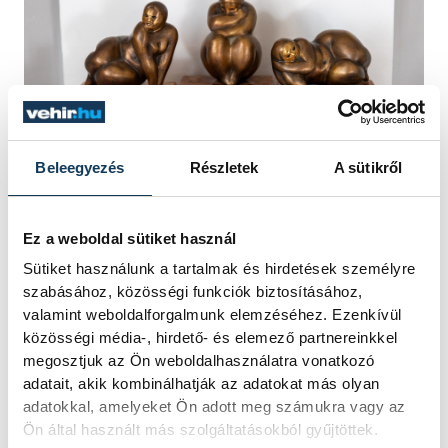
Beleegyezés
Részletek
A sütikről
Ez a weboldal sütiket használ
Zsuzsi hatvanöt éve tölti a vizet
Sütiket használunk a tartalmak és hirdetések személyre
szabásához, közösségi funkciók biztosításához,
valamint weboldalforgalmunk elemzéséhez. Ezenkívül
A Korsós lány szobrát a Főv Tanács
közösségi média-, hirdető- és elemező partnereinkkel
megosztjuk az Ön weboldalhasználatra vonatkozó
pályázatára tervezte meg, az alkotás végül
adatait, akik kombinálhatják az adatokat más olyan
Veszprémbe került, ahol 1961-ben
adatokkal, amelyeket Ön adott meg számukra vagy az
helyezték el az akkor még más
Ön által használt más szolgáltatásokból gyűjtöttek.