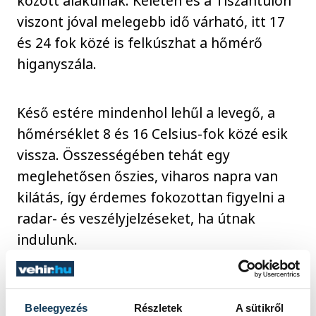
között alakulnak. Keleten és a Tiszántúlon
viszont jóval melegebb idő várható, itt 17
és 24 fok közé is felkúszhat a hőmérő
higanyszála.
Késő estére mindenhol lehűl a levegő, a
hőmérséklet 8 és 16 Celsius-fok közé esik
vissza. Összességében tehát egy
meglehetősen őszies, viharos napra van
kilátás, így érdemes fokozottan figyelni a
radar- és veszélyjelzéseket, ha útnak
indulunk.
időjárás
Beleegyezés
Részletek
A sütikről