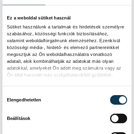
Ez a weboldal sütiket használ
Sütiket használunk a tartalmak és hirdetések személyre
szabásához, közösségi funkciók biztosításához,
SZERZŐ
valamint weboldalforgalmunk elemzéséhez. Ezenkívül
vehir.hu
közösségi média-, hirdető- és elemező partnereinkkel
megosztjuk az Ön weboldalhasználatra vonatkozó
adatait, akik kombinálhatják az adatokat más olyan
adatokkal, amelyeket Ön adott meg számukra vagy az
Ön által használt más szolgáltatásokból gyűjtöttek.
Hozzájárulás kiválasztása
Elengedhetetlen
Beállítások