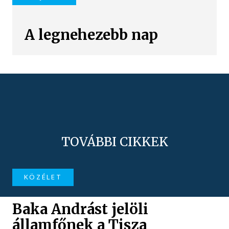
A legnehezebb nap
TOVÁBBI CIKKEK
KÖZÉLET
Baka Andrást jelöli
államfőnek a Tisza