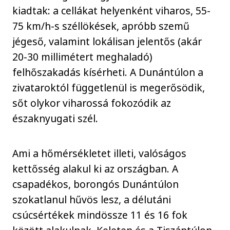
kiadtak: a cellákat helyenként viharos, 55-
75 km/h-s széllökések, apróbb szemű
jégeső, valamint lokálisan jelentős (akár
20-30 millimétert meghaladó)
felhőszakadás kísérheti. A Dunántúlon a
zivataroktól függetlenül is megerősödik,
sőt olykor viharossá fokozódik az
északnyugati szél.
Ami a hőmérsékletet illeti, valóságos
kettősség alakul ki az országban. A
csapadékos, borongós Dunántúlon
szokatlanul hűvös lesz, a délutáni
csúcsértékek mindössze 11 és 16 fok