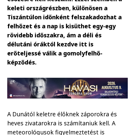
keleti országrészben, különösen a
Tiszántúlon időnként felszakadozhat a
felhőzet és a nap is kisüthet egy-egy
rövidebb időszakra, ám a déli és
délutáni óráktól kezdve itt is
erőteljessé válik a gomolyfelhő-
képződés.
A Dunától keletre élőknek záporokra és
heves zivatarokra is számítaniuk kell. A
meteorológusok figyelmeztetést is