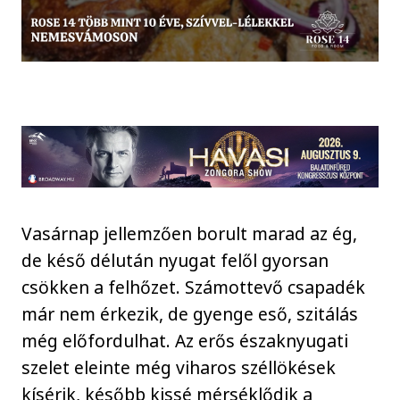
Vasárnap jellemzően borult marad az ég,
de késő délután nyugat felől gyorsan
csökken a felhőzet. Számottevő csapadék
már nem érkezik, de gyenge eső, szitálás
még előfordulhat. Az erős északnyugati
szelet eleinte még viharos széllökések
kísérik, később kissé mérséklődik a