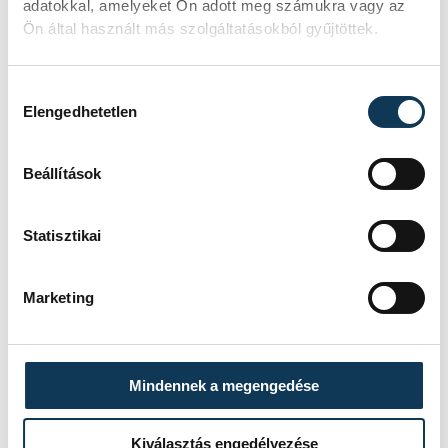
adatokkal, amelyeket Ön adott meg számukra vagy az
Ön által használt más szolgáltatásokból gyűjtöttek.
Hozzájárulás kiválasztása
Elengedhetetlen
Beállítások
TOVÁBBI CIKKEK
Statisztikai
IDŐJÁRÁS
Marketing
Nyár, forróság nélkül
Mindennek a megengedése
IDŐJÁRÁS
Kiválasztás engedélyezése