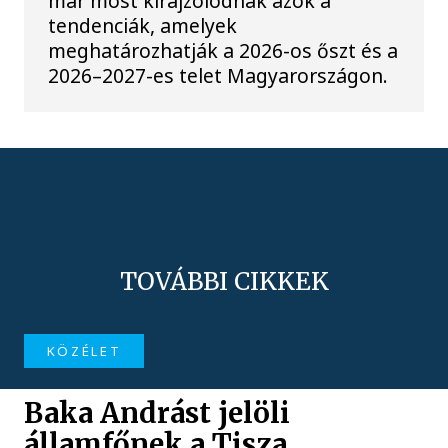
már most kirajzolódnak azok a
tendenciák, amelyek
meghatározhatják a 2026-os őszt és a
2026–2027-es telet Magyarországon.
TOVÁBBI CIKKEK
KÖZÉLET
Baka Andrást jelöli
államfőnek a Tisza