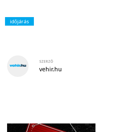
időjárás
SZERZŐ
vehir.hu