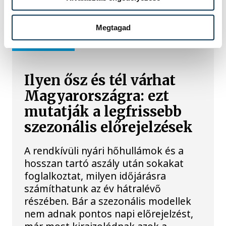
Icipici felfrissülés
Megtagad
ÉLETMÓD
Ilyen ősz és tél várhat
Magyarországra: ezt
mutatják a legfrissebb
szezonális előrejelzések
A rendkívüli nyári hőhullámok és a
hosszan tartó aszály után sokakat
foglalkoztat, milyen időjárásra
számíthatunk az év hátralévő
részében. Bár a szezonális modellek
nem adnak pontos napi előrejelzést,