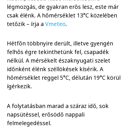
légmozgás, de gyakran erős lesz, este már
csak élénk. A hőmérséklet 13°C közelében
tetőzik – írja a
Vmeteo
.
Hétfőn többnyire derült, illetve gyengén
felhős égre tekinthetünk fel, csapadék
nélkül. A mérsékelt északnyugati szelet
időnként élénk széllökések kísérik. A
hőmérséklet reggel 5°C, délután 19°C körül
ígérkezik.
A folytatásban marad a száraz idő, sok
napsütéssel, erősödő nappali
felmelegedéssel.