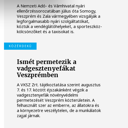
A Nemzeti Adó- és Vámhivatal nyári
ellenőrzéssorozatában július óta Somogy,
Veszprém és Zala vármegyében vizsgálják a
legforgalmasabb nyári szolgáltatókat,
köztük a vendéglátóhelyeket, a sporteszköz-
kölcsönzőket és a taxisokat is.
KÖZÉRDEKŰ
Ismét permetezik a
vadgesztenyefákat
Veszprémben
A VKSZ Zrt. tájékoztatása szerint augusztus
7. és 17. között éjszakánként végzik a
vadgesztenyefák növényvédelmi
permetezését Veszprém közterületein. A
felhasznált szer az emberre, az állatokra és
a környezetre veszélytelen, de a munkálatok
zajjal járnak.