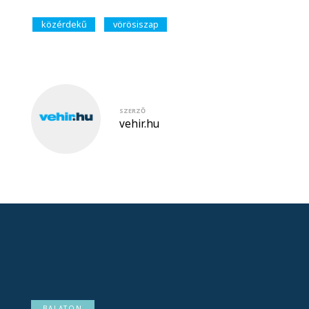
közérdekű
vörösiszap
SZERZŐ
vehir.hu
BALATON