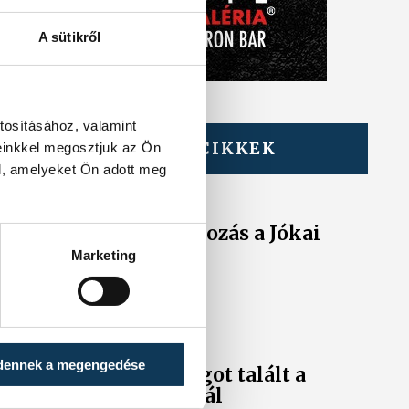
A sütikről
tosításához, valamint
TOVÁBBI CIKKEK
einkkel megosztjuk az Ön
KÖZÉRDEKŰ
l, amelyeket Ön adott meg
Ideiglenes
forgalomkorlátozás a Jókai
utcában
Marketing
KÖZÉRDEKŰ
Rengeteg
dennek a megengedése
szabálytalanságot talált a
NAV a Balatonnál