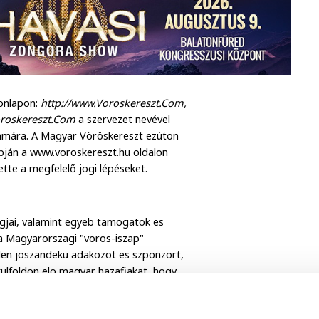
onlapon:
http://www.Voroskereszt.Com,
roskereszt.Com
a szervezet nevével
számára. A Magyar Vöröskereszt ezúton
lapján a www.voroskereszt.hu oldalon
tte a megfelelő jogi lépéseket.
jai, valamint egyeb tamogatok es
a Magyarorszagi "voros-iszap"
en joszandeku adakozot es szponzort,
ulfoldon elo magyar hazafiakat, hogy
zi Magyar Voroskereszt cimere a