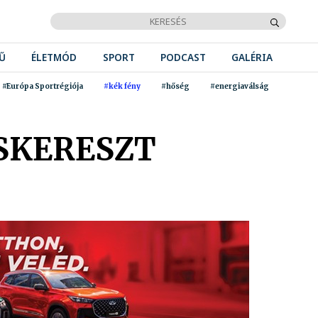
Ű
ÉLETMÓD
SPORT
PODCAST
GALÉRIA
#Európa Sportrégiója
#kék fény
#hőség
#energiaválság
SKERESZT