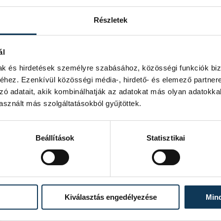
Részletek
old tonussal), melyeken kattintva
manyok bank vagy hitelkartya
ál
pontokon szinten benyujthatok az
mak és hirdetések személyre szabásához, közösségi funkciók biz
gyobb es legismertebb online fizetesi
hez. Ezenkívül közösségi média-, hirdető- és elemező partner
dszereinken nem is megy keresztul
zó adatait, akik kombinálhatják az adatokat más olyan adatokka
s egeszeben az eBAY tulajdonaban allo
sznált más szolgáltatásokból gyűjtöttek.
.
Beállítások
Statisztikai
m
m
Kiválasztás engedélyezése
Min
lo maganszemelyeket kulon is
pcsolatos tovabbi hirekben es