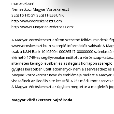
musorokban!
Nemzetkozi Magyar Voroskereszt
SEGITS HOGY SEGITHESSUNK!
http://www.Voroskereszt.Com
http://www.HungarianRedcross.Com”
A Magyar Vöröskereszt ezúton szeretné felhívni mindenki fig
www.voroskereszt.hu-n szereplő információk valósak! A Mag
csak a K&H Bank 10405004-00026547-00000000 számlaszámán
elérhető 1749-es segélyvonalon indított a vörösiszap-katasz
interneten keringő levélben és az illegális honlapon szerepl
gyűjtés keretében utalt adományok nem a szervezethez és a 
Magyar Vöröskereszt neve és emblémája mellett a Magyar Te
visszaélnek az illegális site készítői. A két médiumot szervez
A Magyar Vöröskereszt az ügyben megtette a megfelelő jogi
Magyar Vöröskereszt Sajtóiroda