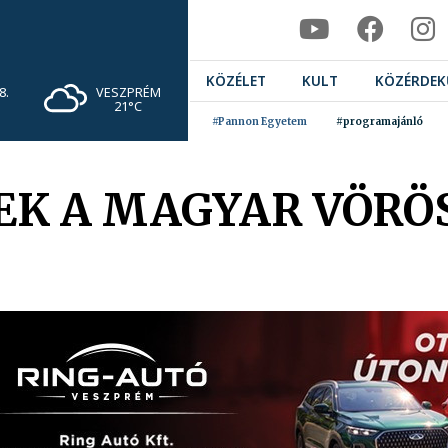
KÖZÉLET
KULT
KÖZÉRDEK
VESZPRÉM
8.
21°C
#Pannon Egyetem
#programajánló
EK A MAGYAR VÖRÖ