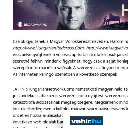
Csalók gyűjtenek a Magyar Vöröskereszt nevében. Három h
http://www.HungarianRedcross.Com, http://www.MagyarVo
visszaélve gyűjtenek a vörösiszap-katasztrófa károsultjai 
szeretné felhívni mindenki figyelmét, hogy csak a saját hon
szereplő információk a valósak. A szervezet az ügyben megte
Az interneten keringő üzenetben a következő szerepel:
„A HN (HungarianNetwork.Com) nemzetkozi magyar-halo tag
joszandeku csatlakozok szervezeseben gyujtest szervezunk 
katasztrofa aldozatainak megsegitsegere. Megkernenk mind
koztuk elsodlegesen a kulfoldi-magyar szarmazasu es/vagy k
onzetlen hozzajarulasaikat mielobb juttassak el a Nemzetko
kovetkezo web oldalak barmelyiken: