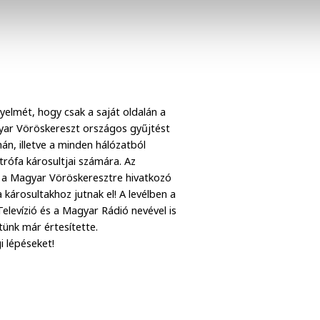
yelmét, hogy csak a saját oldalán a
yar Vöröskereszt országos gyűjtést
, illetve a minden hálózatból
trófa károsultjai számára. Az
ő, a Magyar Vöröskeresztre hivatkozó
károsultakhoz jutnak el! A levélben a
levízió és a Magyar Rádió nevével is
etünk már értesítette.
 lépéseket!