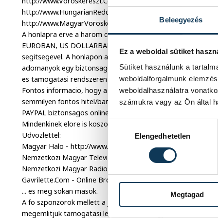
http://www.Voroskereszt.Com
http://www.HungarianRedcross.Com
Beleegyezés
http://www.MagyarVoroskereszt.Com
A honlapra erve a harom cimeres jel talalhato (Piros-Feher-Z
EUROBAN, US DOLLARBAN es FORINTBAN nyujthatok be ado
Ez a weboldal sütiket haszn
segitsegevel. A honlapon az "ABOUT" es "PROGRAMS" menu
Sütiket használunk a tartal
adomanyok egy biztonsagos online befizetesi modon a legna
es tamogatasi rendszeren keresztul, a PAYPAL segitsegevel.
weboldalforgalmunk elemzésé
Fontos informacio, hogy a szervezokhoz nem jut el es a ren
weboldalhasználatra vonatko
semmilyen fontos hitel/bank kartya informacio, melyek telje
számukra vagy az Ön által ha
PAYPAL biztonsagos online szolgaltatasan at vannak futtatva
Mindenkinek elore is koszonjuk az onzetlen hozzajarulasat!
Hozzájárulás kiválasztása
Udvozlettel:
Elengedhetetlen
Magyar Halo - http://www.HungarianNetwork.com
Nemzetkozi Magyar Televizio - http://www.HungarianTv.Co
Nemzetkozi Magyar Radio - http://www.HungarianRadio.Co
Gavrilette.Com - Online Broadcast & Digital Services
... es meg sokan masok.
Megtagad
A fo szponzorok mellett a jelentos adomanyokkal hozzajaru
megemlitjuk tamogatasi leveleinkben es egyeb, a temaval ka