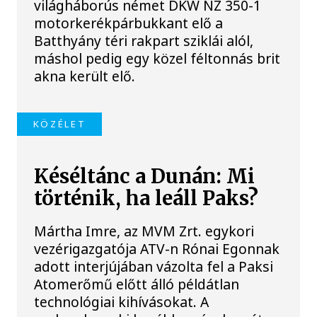
világháborús német DKW NZ 350-1
motorkerékpárbukkant elő a
Batthyány téri rakpart sziklái alól,
máshol pedig egy közel féltonnás brit
akna került elő.
KÖZÉLET
Késéltánc a Dunán: Mi
történik, ha leáll Paks?
Mártha Imre, az MVM Zrt. egykori
vezérigazgatója ATV-n Rónai Egonnak
adott interjújában vázolta fel a Paksi
Atomerőmű előtt álló példátlan
technológiai kihívásokat. A