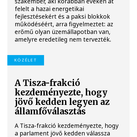
szakember, aki korábban éveken át
felelt a hazai energetikai
fejlesztésekért és a paksi blokkok
működéséért, arra figyelmeztet: az
erőmű olyan üzemállapotban van,
amelyre eredetileg nem tervezték.
KÖZÉLET
A Tisza-frakció
kezdeményezte, hogy
jövő kedden legyen az
államfőválasztás
A Tisza-frakció kezdeményezte, hogy
a parlament jövő kedden válassza