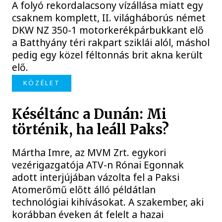
A folyó rekordalacsony vízállása miatt egy
csaknem komplett, II. világháborús német
DKW NZ 350-1 motorkerékpárbukkant elő
a Batthyány téri rakpart sziklái alól, máshol
pedig egy közel féltonnás brit akna került
elő.
KÖZÉLET
Késéltánc a Dunán: Mi
történik, ha leáll Paks?
Mártha Imre, az MVM Zrt. egykori
vezérigazgatója ATV-n Rónai Egonnak
adott interjújában vázolta fel a Paksi
Atomerőmű előtt álló példátlan
technológiai kihívásokat. A szakember, aki
korábban éveken át felelt a hazai