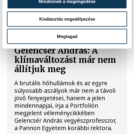
biztonságos a víz, újra szabad
Mindennek a megengedése
fürdeni.
Kiválasztás engedélyezése
KÖZÉRDEKŰ
Megtagad
Gelencsér András: A
klímaváltozást már nem
állítjuk meg
A brutális hőhullámok és az egyre
súlyosabb aszályok már nem a távoli
jövő fenyegetései, hanem a jelen
mindennapjai, írja a Portfolión
megjelent véleménycikkében
Gelencsér András vegyészprofesszor,
a Pannon Egyetem korábbi rektora.