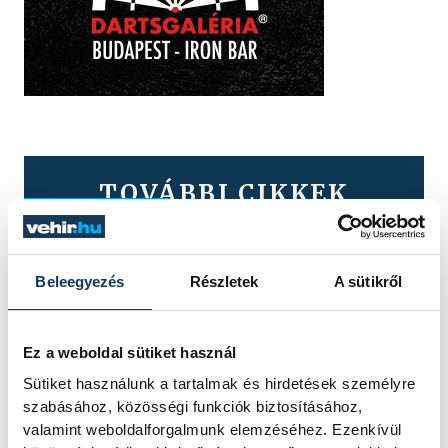
TOVÁBBI CIKKEK
KÖZÉRDEKŰ
Ismét permetezik a
Beleegyezés
Részletek
A sütikről
vadgesztenyefákat
Veszprémben
Ez a weboldal sütiket használ
Sütiket használunk a tartalmak és hirdetések személyre
A VKSZ Zrt. tájékoztatása szerint
szabásához, közösségi funkciók biztosításához,
augusztus 7. és 17. között
valamint weboldalforgalmunk elemzéséhez. Ezenkívül
éjszakánként végzik a