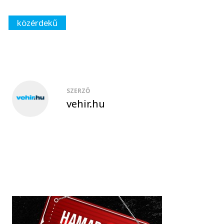
közérdekű
SZERZŐ
vehir.hu