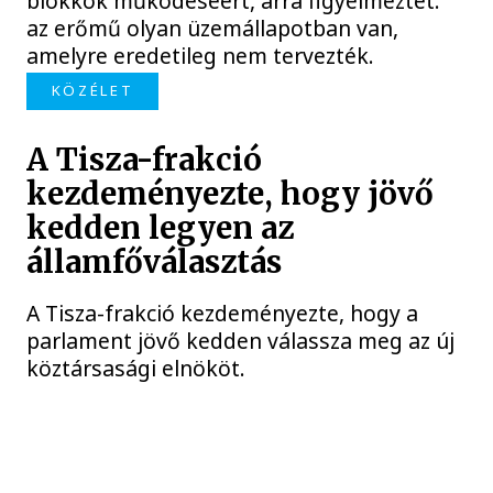
blokkok működéséért, arra figyelmeztet:
az erőmű olyan üzemállapotban van,
amelyre eredetileg nem tervezték.
KÖZÉLET
A Tisza-frakció
kezdeményezte, hogy jövő
kedden legyen az
államfőválasztás
A Tisza-frakció kezdeményezte, hogy a
parlament jövő kedden válassza meg az új
köztársasági elnököt.