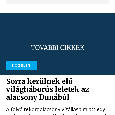
TOVÁBBI CIKKEK
KÖZÉLET
Sorra kerülnek elő
világháborús leletek az
alacsony Dunából
A folyó rekordalacsony vízállása miatt egy