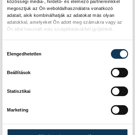
közösségi média-, hirdető- és elemező partnereinkkel
vadgesztenyefák növényvédelmi
megosztjuk az Ön weboldalhasználatra vonatkozó
permetezését Veszprém
adatait, akik kombinálhatják az adatokat más olyan
közterületein. A felhasznált szer az
adatokkal, amelyeket Ön adott meg számukra vagy az
emberre, az állatokra és a
Ön által használt más szolgáltatásokból gyűjtöttek.
környezetre veszélytelen, de a
munkálatok zajjal járnak.
Hozzájárulás kiválasztása
Elengedhetetlen
KÖZÉRDEKŰ
Beállítások
Feloldották a fürdési
Statisztikai
tilalmat a keszthelyi
Helikon strandon
Marketing
Újra nyitva a keszthelyi Helikon
strand: a mérések szerint már