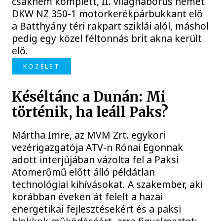
csaknem komplett, II. világháborús német
DKW NZ 350-1 motorkerékpárbukkant elő
a Batthyány téri rakpart sziklái alól, máshol
pedig egy közel féltonnás brit akna került
elő.
KÖZÉLET
Késéltánc a Dunán: Mi
történik, ha leáll Paks?
Mártha Imre, az MVM Zrt. egykori
vezérigazgatója ATV-n Rónai Egonnak
adott interjújában vázolta fel a Paksi
Atomerőmű előtt álló példátlan
technológiai kihívásokat. A szakember, aki
korábban éveken át felelt a hazai
energetikai fejlesztésekért és a paksi