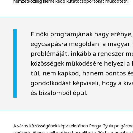
nemzetközileg kiemelkedő kutatócsoportokat működtetni.
Elnöki programjának nagy erénye
egycsapásra megoldani a magyar
problémáját, inkább a rendszer m
közösségek működésére helyezi a 
túl, nem kapkod, hanem pontos és
gondolkodást képviseli, hogy a ki
és bizalomból épül.
A város közösségének képviseletében Porga Gyula polgármest
elnöknek. Ahhoz a pillanathoz hasonlította Pósfai megválasz