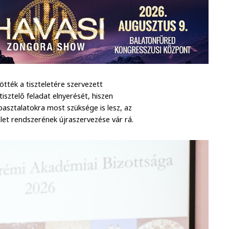
tték a tiszteletére szervezett
ztelő feladat elnyerését, hiszen
asztalatokra most szüksége is lesz, az
et rendszerének újraszervezése vár rá.