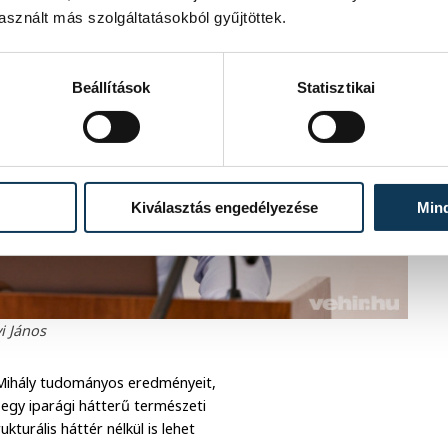
sznált más szolgáltatásokból gyűjtöttek.
Beállítások
Statisztikai
Kiválasztás engedélyezése
Min
i János
 Mihály tudományos eredményeit,
y egy iparági hátterű természeti
turális háttér nélkül is lehet