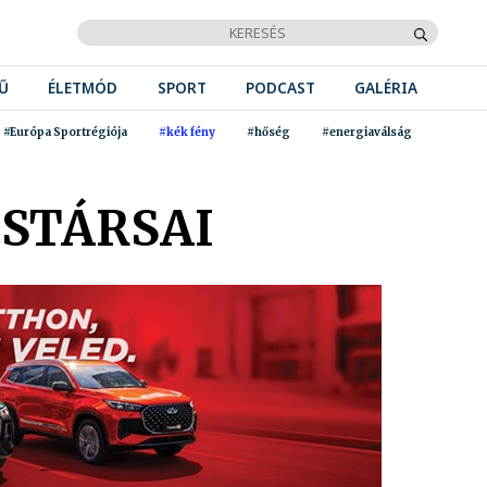
Ű
ÉLETMÓD
SPORT
PODCAST
GALÉRIA
#Európa Sportrégiója
#kék fény
#hőség
#energiaválság
STÁRSAI