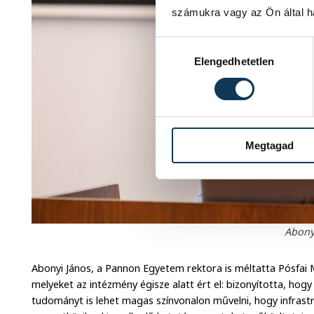
számukra vagy az Ön által ha
Hozzájárulás kiválasztása
Elengedhetetlen
Megtagad
Abony
Abonyi János, a Pannon Egyetem rektora is méltatta Pósfai
melyeket az intézmény égisze alatt ért el: bizonyította, hog
tudományt is lehet magas színvonalon művelni, hogy infrastruk