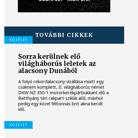
TOVÁBBI CIKKEK
KÖZÉLET
Sorra kerülnek elő
világháborús leletek az
alacsony Dunából
A folyó rekordalacsony vízállása miatt egy
csaknem komplett, II. világháborús német
DKW NZ 350-1 motorkerékpárbukkant elő a
Batthyány téri rakpart sziklái alól, máshol
pedig egy közel féltonnás brit akna került
elő.
KÖZÉLET