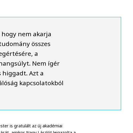
, hogy nem akarja
 tudomány összes
egértésére, a
hangsúlyt. Nem ígér
 higgadt. Azt a
válóság kapcsolatokból
er is gratulált az új akadémiai
tását, amikor Nagy Lászlót leigazolta a