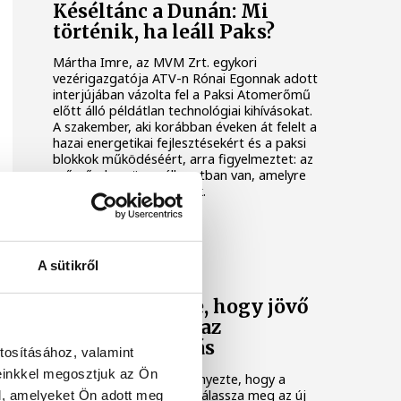
Késéltánc a Dunán: Mi
történik, ha leáll Paks?
Mártha Imre, az MVM Zrt. egykori
vezérigazgatója ATV-n Rónai Egonnak adott
interjújában vázolta fel a Paksi Atomerőmű
előtt álló példátlan technológiai kihívásokat.
A szakember, aki korábban éveken át felelt a
hazai energetikai fejlesztésekért és a paksi
blokkok működéséért, arra figyelmeztet: az
erőmű olyan üzemállapotban van, amelyre
eredetileg nem tervezték.
KÖZÉLET
A sütikről
A Tisza-frakció
kezdeményezte, hogy jövő
kedden legyen az
államfőválasztás
tosításához, valamint
einkkel megosztjuk az Ön
A Tisza-frakció kezdeményezte, hogy a
parlament jövő kedden válassza meg az új
l, amelyeket Ön adott meg