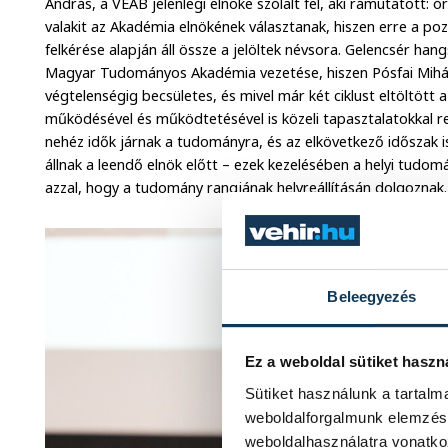
András, a VEAB jelenlegi elnöke szólalt fel, aki rámutatott: ó
valakit az Akadémia elnökének választanak, hiszen erre a poz
felkérése alapján áll össze a jelöltek névsora. Gelencsér han
Magyar Tudományos Akadémia vezetése, hiszen Pósfai Mihály
végtelenségig becsületes, és mivel már két ciklust eltöltött
működésével és működtetésével is közeli tapasztalatokkal r
nehéz idők járnak a tudományra, és az elkövetkező időszak is k
állnak a leendő elnök előtt – ezek kezelésében a helyi tudom
azzal, hogy a tudomány rangjának helyreállításán dolgoznak
Beleegyezés
Ez a weboldal sütiket haszn
Sütiket használunk a tartal
weboldalforgalmunk elemzésé
weboldalhasználatra vonatko