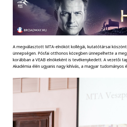
A megválasztott MTA-elnököt kollégái, kutatótársai köszöntö
ünnepségen. Pósfai otthonos közegben ünnepelhette a megtis
korábban a VEAB elnökeként is tevékenykedett. A vezetői tap
Akadémia élén ugyanis nagy kihívás, a magyar tudományos él