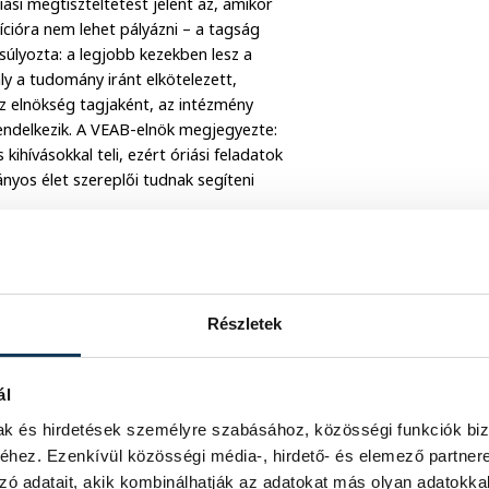
riási megtiszteltetést jelent az, amikor
ícióra nem lehet pályázni – a tagság
gsúlyozta: a legjobb kezekben lesz a
 a tudomány iránt elkötelezett,
 az elnökség tagjaként, az intézmény
endelkezik. A VEAB-elnök megjegyezte:
ihívásokkal teli, ezért óriási feladatok
ányos élet szereplői tudnak segíteni
.
Részletek
ál
mak és hirdetések személyre szabásához, közösségi funkciók biz
hez. Ezenkívül közösségi média-, hirdető- és elemező partner
zó adatait, akik kombinálhatják az adatokat más olyan adatokka