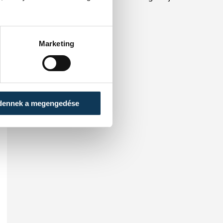
köztársasági elnököt.
Marketing
dennek a megengedése