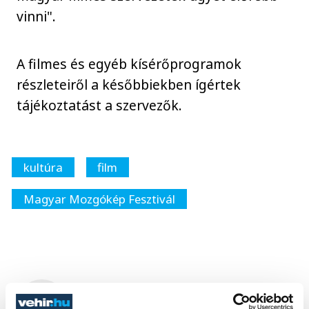
vinni".
A filmes és egyéb kísérőprogramok
részleteiről a későbbiekben ígértek
tájékoztatást a szervezők.
kultúra
film
Magyar Mozgókép Fesztivál
SZERZŐ