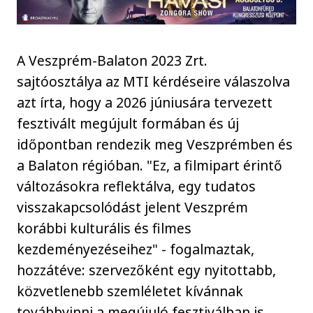
A Veszprém-Balaton 2023 Zrt.
sajtóosztálya az MTI kérdéseire válaszolva
azt írta, hogy a 2026 júniusára tervezett
fesztivált megújult formában és új
időpontban rendezik meg Veszprémben és
a Balaton régióban. "Ez, a filmipart érintő
változásokra reflektálva, egy tudatos
visszakapcsolódást jelent Veszprém
korábbi kulturális és filmes
kezdeményezéseihez" - fogalmaztak,
hozzátéve: szervezőként egy nyitottabb,
közvetlenebb szemléletet kívánnak
továbbvinni a megújuló fesztiválban is.