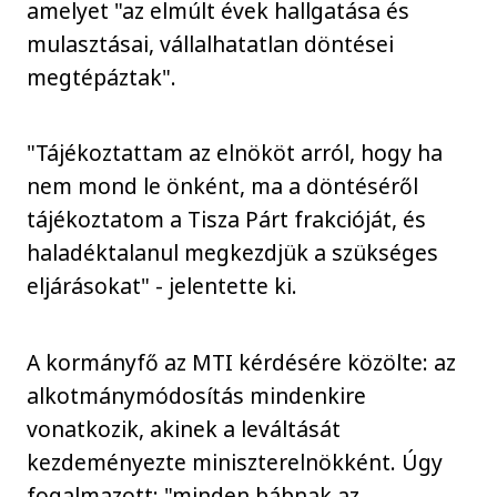
amelyet "az elmúlt évek hallgatása és
mulasztásai, vállalhatatlan döntései
megtépáztak".
"Tájékoztattam az elnököt arról, hogy ha
nem mond le önként, ma a döntéséről
tájékoztatom a Tisza Párt frakcióját, és
haladéktalanul megkezdjük a szükséges
eljárásokat" - jelentette ki.
A kormányfő az MTI kérdésére közölte: az
alkotmánymódosítás mindenkire
vonatkozik, akinek a leváltását
kezdeményezte miniszterelnökként. Úgy
fogalmazott: "minden bábnak az