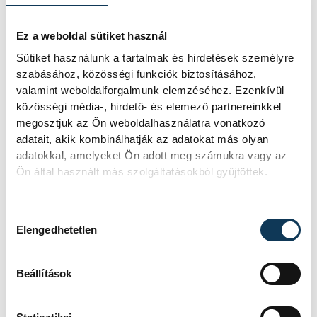
Kifejtette: a találkozójukon pontonként
megkérdezte Sulyok Tamás véleményét a
Ez a weboldal sütiket használ
történtekről; szavai szerint
Sütiket használunk a tartalmak és hirdetések személyre
szabásához, közösségi funkciók biztosításához,
a "poloskázásról" szólva például Sulyok
valamint weboldalforgalmunk elemzéséhez. Ezenkívül
Tamás azt mondta, hogy szerinte ez egy
közösségi média-, hirdető- és elemező partnereinkkel
politikai vélemény.
megosztjuk az Ön weboldalhasználatra vonatkozó
adatait, akik kombinálhatják az adatokat más olyan
adatokkal, amelyeket Ön adott meg számukra vagy az
Ön által használt más szolgáltatásokból gyűjtöttek.
Hozzájárulás kiválasztása
Elengedhetetlen
Beállítások