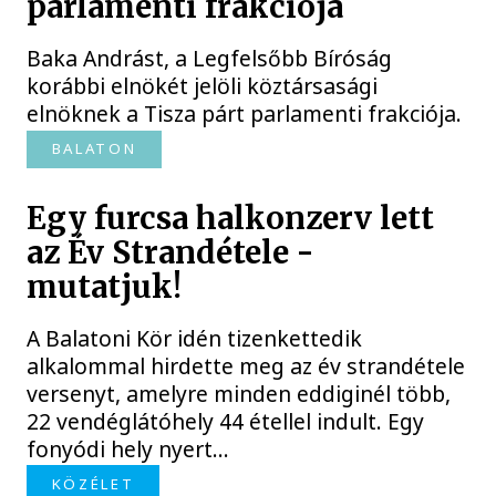
parlamenti frakciója
Baka Andrást, a Legfelsőbb Bíróság
korábbi elnökét jelöli köztársasági
elnöknek a Tisza párt parlamenti frakciója.
BALATON
Egy furcsa halkonzerv lett
az Év Strandétele -
mutatjuk!
A Balatoni Kör idén tizenkettedik
alkalommal hirdette meg az év strandétele
versenyt, amelyre minden eddiginél több,
22 vendéglátóhely 44 étellel indult. Egy
fonyódi hely nyert...
KÖZÉLET