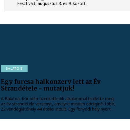
Fesztivált, augusztus 3. és 9. között.
BALATON
Egy furcsa halkonzerv lett az Év
Strandétele - mutatjuk!
A Balatoni Kör idén tizenkettedik alkalommal hirdette meg
az év strandétele versenyt, amelyre minden eddiginél több,
22 vendéglátóhely 44 étellel indult. Egy fonyódi hely nyert...