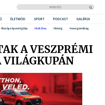
Ű
ÉLETMÓD
SPORT
PODCAST
GALÉRIA
#Európa Sportrégiója
#kék fény
#hőség
#energiaválság
TAK A VESZPRÉMI
A VILÁGKUPÁN