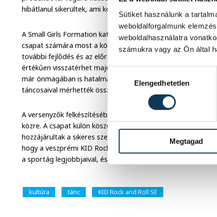
hibátlanul sikerültek, ami komoly elismerést váltott ki a szak
Sütiket használunk a tartal
weboldalforgalmunk elemzésé
A Small Girls Formation kategóriában induló SWEETIES formác
weboldalhasználatra vonatko
csapat számára most a következő versenyszezonra való felké
számukra vagy az Ön által ha
további fejlődés és az előrelépés lehet. A formáció reményei
értékűen visszatérhet majd, aki az elmúlt időszakban sérülé
Hozzájárulás kiválasztása
már önmagában is hatalmas eredmény, hogy kijuthattak a ne
Elengedhetetlen
táncosaival mérhették össze tudásukat.
A versenyzők felkészítésében Kalmár Dóra, Kővári Kitti, Bo
közre. A csapat külön köszönetet mondott a szülőknek is, a
hozzájárultak a sikeres szerepléshez. A világkupán elért dön
Megtagad
hogy a veszprémi KID Rock and Roll SE versenyzői nemzetközi
a sportág legjobbjaival, és méltón képviselték Magyarorsz
kultúra
tánc
KID Rock and Roll SE