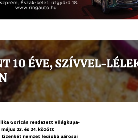
lika Goricán rendezett Világkupa-
 május 23. és 24. között
tizenkét nemzet legjobb párosai