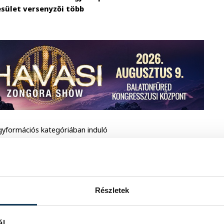
esület versenyzői több
nagyformációs kategóriában induló
ltségét. A csapat az ötödik helyen
végül az előkelő ötödik helyen zárta a
szültek és dolgoztak, aminek meg is
y olyan mezőnyben, ahol a világ
nyt nyújtott a Couple Dance Show
Részletek
. A KID Rock and Roll SE versenyzői az
hnikailag is magas színvonalú
 és akrobatikus elemei egyaránt
ál