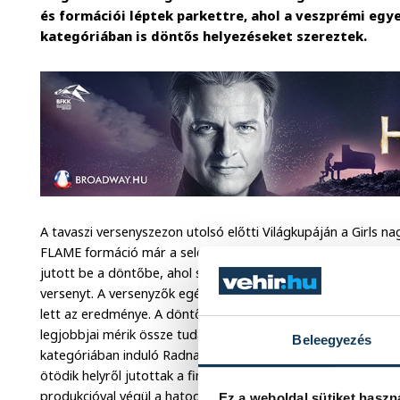
és formációi léptek parkettre, ahol a veszprémi egy
kategóriában is döntős helyezéseket szereztek.
A tavaszi versenyszezon utolsó előtti Világkupáján a Girls 
FLAME formáció már a selejtezők során bizonyította felkészü
jutott be a döntőbe, ahol sikerült megőriznie pozícióját, így 
versenyt. A versenyzők egész nap rendkívül koncentráltan ké
lett az eredménye. A döntős szereplés különösen értékes eg
legjobbjai mérik össze tudásukat. Szintén remek teljesítmé
Beleegyezés
kategóriában induló Radnai Kristóf és Gönczöl Regina párosa
ötödik helyről jutottak a fináléba, ahol egy látványos és tec
produkcióval végül a hatodik helyen végeztek. A páros tánca
Ez a weboldal sütiket haszn