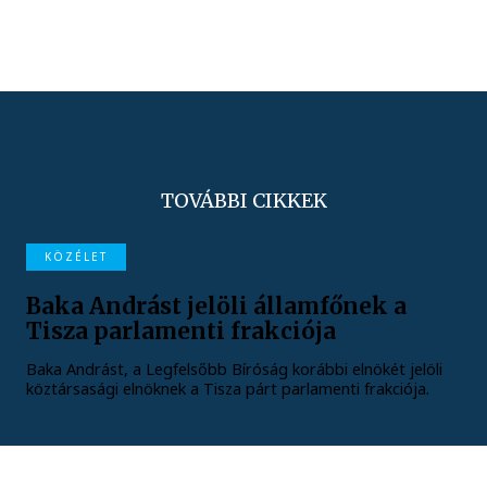
TOVÁBBI CIKKEK
KÖZÉLET
Baka Andrást jelöli államfőnek a
Tisza parlamenti frakciója
Baka Andrást, a Legfelsőbb Bíróság korábbi elnökét jelöli
köztársasági elnöknek a Tisza párt parlamenti frakciója.