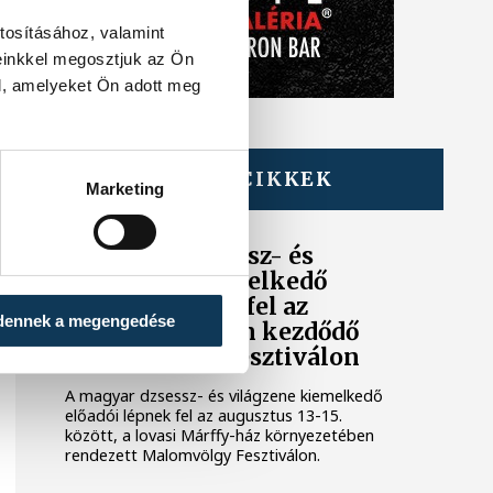
tosításához, valamint
einkkel megosztjuk az Ön
l, amelyeket Ön adott meg
TOVÁBBI CIKKEK
Marketing
KULTÚRA
A magyar dzsessz- és
világzene kiemelkedő
előadói lépnek fel az
dennek a megengedése
augusztus 13-án kezdődő
Malomvölgy Fesztiválon
A magyar dzsessz- és világzene kiemelkedő
előadói lépnek fel az augusztus 13-15.
között, a lovasi Márffy-ház környezetében
rendezett Malomvölgy Fesztiválon.