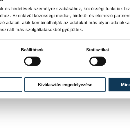
mai közönségből is.
mak és hirdetések személyre szabásához, közösségi funkciók biz
hez. Ezenkívül közösségi média-, hirdető- és elemező partner
ió a 11. helyen zárta a világkupát. A
zó adatait, akik kombinálhatják az adatokat más olyan adatokka
szülés következik, amely során a cél a
sznált más szolgáltatásokból gyűjtöttek.
 szerint meghatározó táncosuk is teljes
sekkel küzdött. A résztvevők számára
mzetközi versenyre és a világ legjobb
Beállítások
Statisztikai
ndor Virág és Bánhidi Dániel működött
kik támogatásukkal és segítségükkel
tős helyezések ismét bizonyították,
Kiválasztás engedélyezése
Min
 szinten is képesek felvenni a versenyt
ágot a rangos nemzetközi mezőnyben.