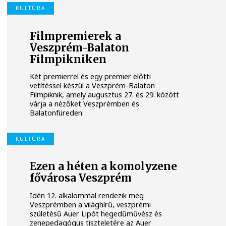
KULTÚRA
Filmpremierek a
Veszprém-Balaton
Filmpikniken
Két premierrel és egy premier előtti
vetítéssel készül a Veszprém-Balaton
Filmpiknik, amely augusztus 27. és 29. között
várja a nézőket Veszprémben és
Balatonfüreden.
KULTÚRA
Ezen a héten a komolyzene
fővárosa Veszprém
Idén 12. alkalommal rendezik meg
Veszprémben a világhírű, veszprémi
születésű Auer Lipót hegedűművész és
zenepedagógus tiszteletére az Auer