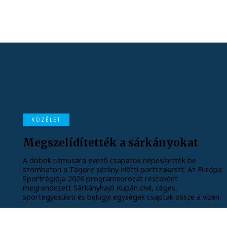
KÖZÉLET
Megszelídítették a sárkányokat
A dobok ritmusára evező csapatok népesítették be
szombaton a Tagore sétány előtti partszakaszt. Az Európa
Sportrégiója 2026 programsorozat részeként
megrendezett Sárkányhajó Kupán civil, céges,
sportegyesületi és belügyi egységek csaptak össze a vízen.