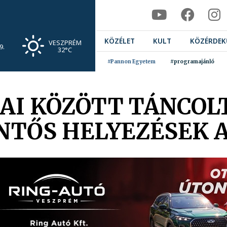
KÖZÉLET
KULT
KÖZÉRDEK
VESZPRÉM
9.
32°C
#Pannon Egyetem
#programajánló
JAI KÖZÖTT TÁNCOL
NTŐS HELYEZÉSEK 