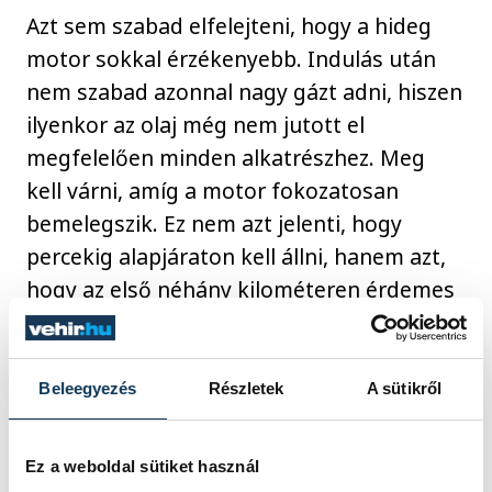
Azt sem szabad elfelejteni, hogy a hideg
motor sokkal érzékenyebb. Indulás után
nem szabad azonnal nagy gázt adni, hiszen
ilyenkor az olaj még nem jutott el
megfelelően minden alkatrészhez. Meg
kell várni, amíg a motor fokozatosan
bemelegszik. Ez nem azt jelenti, hogy
percekig alapjáraton kell állni, hanem azt,
hogy az első néhány kilométeren érdemes
visszafogottabban vezetni.
Beleegyezés
Részletek
A sütikről
A kuplung és a váltó kímélése szintén
sokat számít. Ha vezetés közben
folyamatosan a kuplungon tartod a lábad,
Ez a weboldal sütiket használ