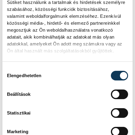
vagy túl agresszíven váltasz, jelentősen
Sütiket használunk a tartalmak és hirdetések személyre
lerövidítheted az alkatrészek élettartamát.
szabásához, közösségi funkciók biztosításához,
valamint weboldalforgalmunk elemzéséhez. Ezenkívül
Ugyanez igaz a fékekre is: a folyamatos
közösségi média-, hirdető- és elemező partnereinkkel
hirtelen fékezés gyorsabban elkoptatja a
megosztjuk az Ön weboldalhasználatra vonatkozó
fékbetéteket és a féktárcsákat.
adatait, akik kombinálhatják az adatokat más olyan
adatokkal, amelyeket Ön adott meg számukra vagy az
Ön által használt más szolgáltatásokból gyűjtöttek.
A gumiabroncsok megfelelő állapota sem
elhanyagolható. A helytelen guminyomás
Hozzájárulás kiválasztása
nemcsak a fogyasztást növeli, hanem a
Elengedhetetlen
futóművet is jobban terheli. Ha túl
alacsony a nyomás, az abroncsok
Beállítások
gyorsabban kopnak, az autó pedig
instabilabbá válhat. Érdemes havonta
Statisztikai
ellenőrizni a guminyomást, különösen
hosszabb utak előtt.
Marketing