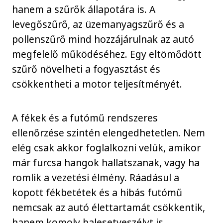
hanem a szűrők állapotára is. A
levegőszűrő, az üzemanyagszűrő és a
pollenszűrő mind hozzájárulnak az autó
megfelelő működéséhez. Egy eltömődött
szűrő növelheti a fogyasztást és
csökkentheti a motor teljesítményét.
A fékek és a futómű rendszeres
ellenőrzése szintén elengedhetetlen. Nem
elég csak akkor foglalkozni velük, amikor
már furcsa hangok hallatszanak, vagy ha
romlik a vezetési élmény. Ráadásul a
kopott fékbetétek és a hibás futómű
nemcsak az autó élettartamát csökkentik,
hanem komoly balesetveszélyt is