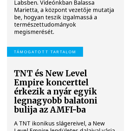
Labsben. Videónkban Balassa
Marietta, a központ vezetője mutatja
be, hogyan teszik izgalmassá a
természettudományok
megismerését.
TÁMOGATOTT TARTALOM
TNT és New Level
Empire koncerttel
érkezik a nyár egyik
legnagyobb balatoni
bulija az AMFI-ba
A TNT ikonikus slágereivel, a New
Level Empire lendületes dalaival várja