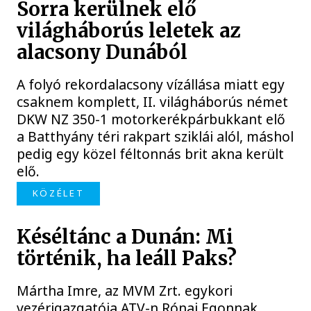
Sorra kerülnek elő
világháborús leletek az
alacsony Dunából
A folyó rekordalacsony vízállása miatt egy
csaknem komplett, II. világháborús német
DKW NZ 350-1 motorkerékpárbukkant elő
a Batthyány téri rakpart sziklái alól, máshol
pedig egy közel féltonnás brit akna került
elő.
KÖZÉLET
Késéltánc a Dunán: Mi
történik, ha leáll Paks?
Mártha Imre, az MVM Zrt. egykori
vezérigazgatója ATV-n Rónai Egonnak