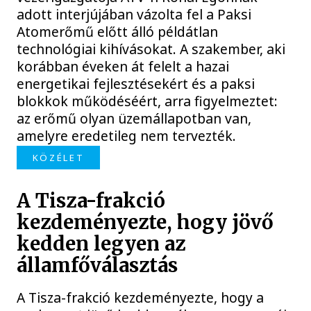
adott interjújában vázolta fel a Paksi
Atomerőmű előtt álló példátlan
technológiai kihívásokat. A szakember, aki
korábban éveken át felelt a hazai
energetikai fejlesztésekért és a paksi
blokkok működéséért, arra figyelmeztet:
az erőmű olyan üzemállapotban van,
amelyre eredetileg nem tervezték.
KÖZÉLET
A Tisza-frakció
kezdeményezte, hogy jövő
kedden legyen az
államfőválasztás
A Tisza-frakció kezdeményezte, hogy a