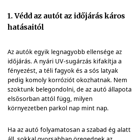
1. Védd az autót az időjárás káros
hatásaitól
Az autók egyik legnagyobb ellensége az
időjárás. A nyári UV-sugárzás kifakítja a
fényezést, a téli fagyok és a sós latyak
pedig komoly korróziót okozhatnak. Nem
szoktunk belegondolni, de az autó állapota
elsősorban attól függ, milyen
környezetben parkol nap mint nap.
Ha az autó folyamatosan a szabad ég alatt
áll, sokkal gyorsabban öregednek az