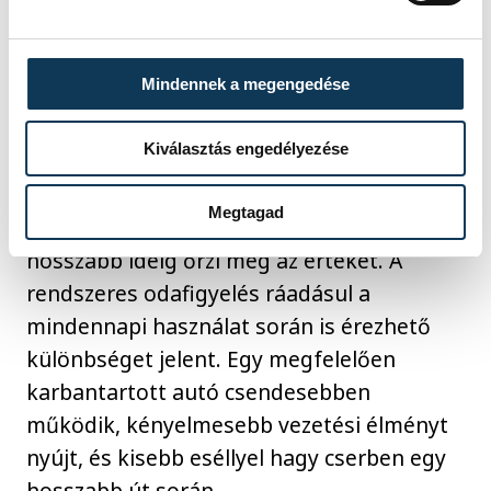
Miért éri meg odafigyelni az autó
Mindennek a megengedése
állapotára?
Kiválasztás engedélyezése
Egy jól karbantartott autó sokkal
Megtagad
megbízhatóbb, biztonságosabb és
hosszabb ideig őrzi meg az értékét. A
rendszeres odafigyelés ráadásul a
mindennapi használat során is érezhető
különbséget jelent. Egy megfelelően
karbantartott autó csendesebben
működik, kényelmesebb vezetési élményt
nyújt, és kisebb eséllyel hagy cserben egy
hosszabb út során.