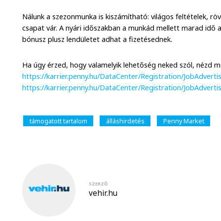
Nálunk a szezonmunka is kiszámítható: világos feltételek, röv
csapat vár. A nyári időszakban a munkád mellett marad idő a
bónusz plusz lendületet adhat a fizetésednek.
Ha úgy érzed, hogy valamelyik lehetőség neked szól, nézd me
https://karrier.penny.hu/DataCenter/Registration/JobAdverti
https://karrier.penny.hu/DataCenter/Registration/JobAdvert
támogatott tartalom
álláshirdetés
Penny Market
SZERZŐ
vehir.hu