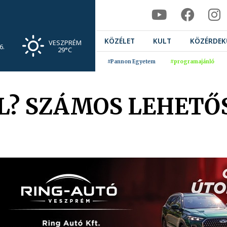
KÖZÉLET
KULT
KÖZÉRDEK
VESZPRÉM
6.
29°C
#Pannon Egyetem
#programajánló
? SZÁMOS LEHETŐS