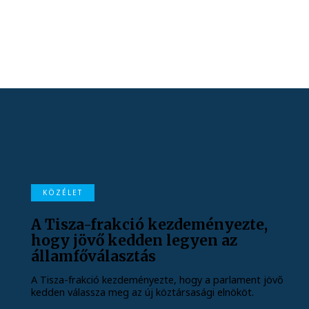
KÖZÉLET
A Tisza-frakció kezdeményezte,
hogy jövő kedden legyen az
államfőválasztás
A Tisza-frakció kezdeményezte, hogy a parlament jövő
kedden válassza meg az új köztársasági elnököt.