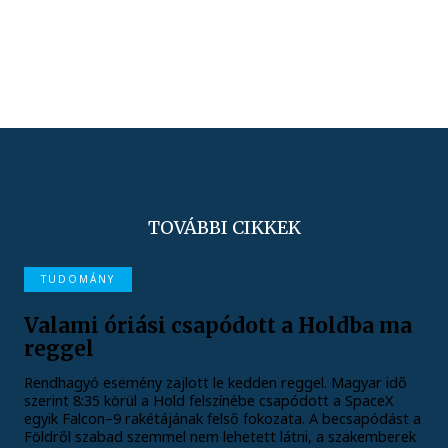
TOVÁBBI CIKKEK
TUDOMÁNY
Valami óriási csapódott a Holdba ma
reggel
Rendhagyó esemény zajlott le kedden reggel. Magyar idő
szerint 8:35 körül a Hold felszínébe csapódott a SpaceX
egyik Falcon–9 rakétájának felső fokozata. A becsapódást a
Földről szabad szemmel nem lehetett látni, a szakemberek