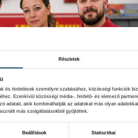
Részletek
ál
mak és hirdetések személyre szabásához, közösségi funkciók biz
hez. Ezenkívül közösségi média-, hirdető- és elemező partner
zó adatait, akik kombinálhatják az adatokat más olyan adatokka
sznált más szolgáltatásokból gyűjtöttek.
ünkbe Eladó-Pénztárosként
Beállítások
Statisztikai