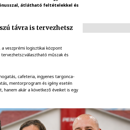
ónusszal, átlátható feltételekkel és
zú távra is tervezhetsz
a veszprémi logisztikai központ
ra tervezhetsz:választható műszak és
ámogatás, cafeteria, ingyenes targonca-
gatás, mentorprogram és igény esetén
at, hanem akár a következő éveiket is egy