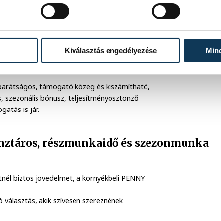
agad, és motivál, hogy a vevők jó élménnyel
tünk jó választás lehet számodra Eladó-
szese légy egy új bolt életének, és együtt
Kiválasztás engedélyezése
Min
 barátságos, támogató közeg és kiszámítható,
s, szezonális bónusz, teljesítményösztönző
atás is jár.
énztáros, részmunkaidő és szezonmunka
etnél biztos jövedelmet, a környékbeli PENNY
ó választás, akik szívesen szereznének