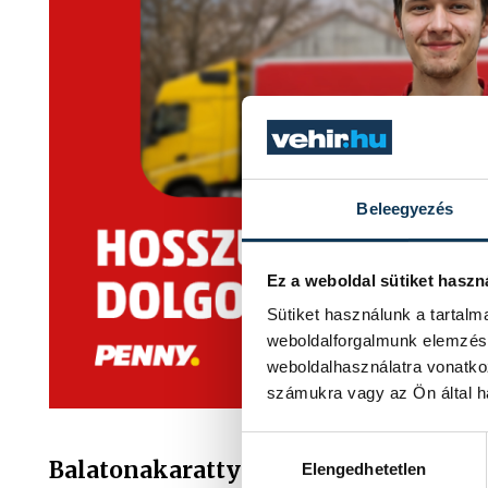
Beleegyezés
Ez a weboldal sütiket haszn
Sütiket használunk a tartal
weboldalforgalmunk elemzésé
weboldalhasználatra vonatko
számukra vagy az Ön által ha
Hozzájárulás kiválasztása
Balatonakarattya – Várunk új üzlet
Elengedhetetlen