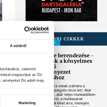
TOVÁBBI CIKKEK
TÁMOGATOTT TARTALOM
A sütikről
Home office berendezése -
Szempontok a kényelmes
és átlátható
tosításához, valamint
munkakörnyezet
einkkel megosztjuk az Ön
kialakításához
l, amelyeket Ön adott meg
A home office mára sokak számára a
mindennapi munkavégzés része lett. Akár
heti néhány napot, akár teljes munkaidőben
dolgozunk otthonról, a munkasarok
kialakítása hatással lehet arra, mennyire
Marketing