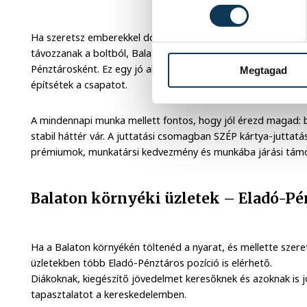
Ha szeretsz emberekkel dolgozni, csapatjátékosnak érzed m
távozzanak a boltból, Balatonakarattyán nyíló új PENNY üzle
Pénztárosként. Ez egy jó alkalom arra, hogy a kezdetektől ré
Megtagad
építsétek a csapatot.
A mindennapi munka mellett fontos, hogy jól érezd magad:
stabil háttér vár. A juttatási csomagban SZÉP kártya-juttatá
prémiumok, munkatársi kedvezmény és munkába járási támog
Balaton környéki üzletek – Eladó-P
Ha a Balaton környékén töltenéd a nyarat, és mellette szer
üzletekben több Eladó-Pénztáros pozíció is elérhető.
Diákoknak, kiegészítő jövedelmet keresőknek és azoknak is j
tapasztalatot a kereskedelemben.