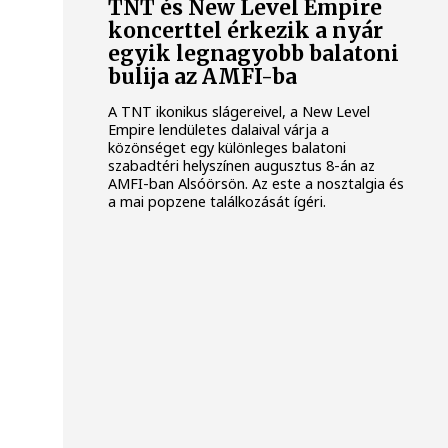
TNT és New Level Empire
koncerttel érkezik a nyár
egyik legnagyobb balatoni
bulija az AMFI-ba
A TNT ikonikus slágereivel, a New Level
Empire lendületes dalaival várja a
közönséget egy különleges balatoni
szabadtéri helyszínen augusztus 8-án az
AMFI-ban Alsóörsön. Az este a nosztalgia és
a mai popzene találkozását ígéri.