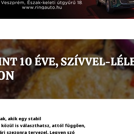
k, akik egy stabil
közül is választhatsz, attól függően,
ári szezonra tervezel. Legyen szó