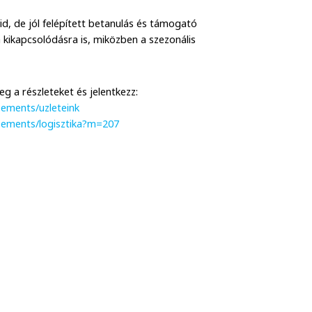
id, de jól felépített betanulás és támogató
 kikapcsolódásra is, miközben a szezonális
g a részleteket és jelentkezz:
sements/uzleteink
isements/logisztika?m=207