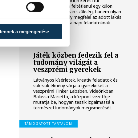
könnyű hosszabb időn keresztül
koncentrálni. Nem feltétlenül egy külön
dolgozószobára van szükség, hanem olyan
környezetre, amely megfelel az adott lakás
adottságainak és a napi feladatoknak.
dennek a megengedése
KÖZÉLET
Játék közben fedezik fel a
tudomány világát a
veszprémi gyerekek
Látványos kísérletek, kreatív feladatok és
sok-sok élmény várja a gyerekeket a
veszprémi Tinker Labsben. Videónkban
Balassa Marietta, a központ vezetője
mutatja be, hogyan teszik izgalmassá a
természettudományok megismerését.
TÁMOGATOTT TARTALOM