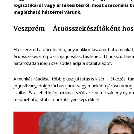
logisztikáról vagy értékesítésről, most szezonális b
megbízható háttérrel várunk.
Veszprém – Áruösszekészítőként hoss
Ha szereted a pörgősebb, ugyanakkor kiszámítható munkát, 
Áruösszekészítő pozíciója jó választás lehet. Itt hosszú táv
határozatlan idejű szerződés adja a stabil alapot.
A munkát ráadásul több plusz juttatás is kíséri – étkezési t
jogosítvány, dolgozói buszjárat vagy munkába járási támo
szállás. Ez a lehetőség azoknak szól, akik nem csak egy nyar
megbízható, stabil munkahelyen képzelik el.