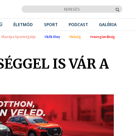
Ű
ÉLETMÓD
SPORT
PODCAST
GALÉRIA
#Európa Sportrégiója
#kék fény
#hőség
#energiaválság
ÉGGEL IS VÁR A