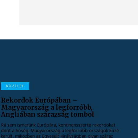
KÖZÉLET
Rekordok Európában –
Magyarország a legforróbb,
Angliában szárazság tombol
Rá sem ismerünk Európára, kontinensszerte rekordokat
dönt a hőség. Magyarország a legforróbb országok közé
került, miközben az Egyesült Királyságban olyan száraz