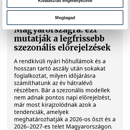
Kiválasztás engedélyezése
Megtagad
Ilyen ősz és tél várhat
Magyarországra: ezt
mutatják a legfrissebb
szezonális előrejelzések
A rendkívüli nyári hőhullámok és a
hosszan tartó aszály után sokakat
foglalkoztat, milyen időjárásra
számíthatunk az év hátralévő
részében. Bár a szezonális modellek
nem adnak pontos napi előrejelzést,
már most kirajzolódnak azok a
tendenciák, amelyek
meghatározhatják a 2026-os őszt és a
2026–2027-es telet Magyarországon.