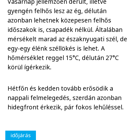
Vasárnap jellemzően derült, illetve
gyengén felhős lesz az ég, délután
azonban lehetnek közepesen felhős
időszakok is, csapadék nélkül. Általában
mérsékelt marad az északnyugati szél, de
egy-egy élénk széllökés is lehet. A
hőmérséklet reggel 15°C, délután 27°C
körül ígérkezik.
Hétfőn és kedden tovább erősödik a
nappali felmelegedés, szerdán azonban
hidegfront érkezik, pár fokos lehűléssel.
időjárás