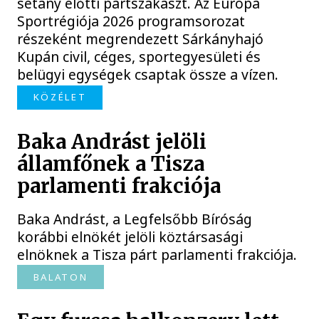
sétány előtti partszakaszt. Az Európa
Sportrégiója 2026 programsorozat
részeként megrendezett Sárkányhajó
Kupán civil, céges, sportegyesületi és
belügyi egységek csaptak össze a vízen.
KÖZÉLET
Baka Andrást jelöli
államfőnek a Tisza
parlamenti frakciója
Baka Andrást, a Legfelsőbb Bíróság
korábbi elnökét jelöli köztársasági
elnöknek a Tisza párt parlamenti frakciója.
BALATON