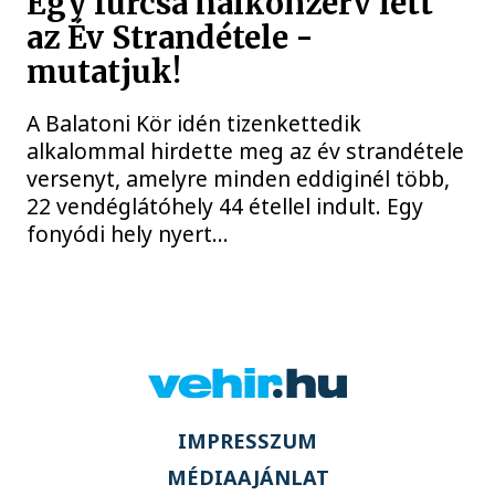
Egy furcsa halkonzerv lett
az Év Strandétele -
mutatjuk!
A Balatoni Kör idén tizenkettedik
alkalommal hirdette meg az év strandétele
versenyt, amelyre minden eddiginél több,
22 vendéglátóhely 44 étellel indult. Egy
fonyódi hely nyert...
IMPRESSZUM
MÉDIAAJÁNLAT