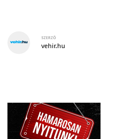
SZERZŐ
vehir.hu