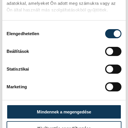
adatokkal, amelyeket Ön adott meg számukra vagy az
Ön által használt más szolgáltatásokból gyűjtöttek.
Hozzájárulás kiválasztása
Elengedhetetlen
TOVÁBBI CIKKEK
IDŐJÁRÁS
Beállítások
Nyár, forróság nélkül
Statisztikai
IDŐJÁRÁS
Marketing
Icipici felfrissülés
Mindennek a megengedése
ÉLETMÓD