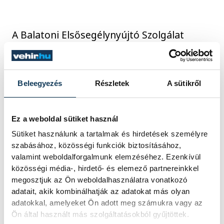
A Balatoni Elsősegélynyújtó Szolgálat
működését évről évre támogatók
hozzájárulása teszi lehetővé, és most bárki
segítheti a balatoni vöröskeresztes
Beleegyezés
Részletek
A sütikről
elsősegélynyújtók munkáját. Mostantól a
1359-es adományvonal hívásával vagy az
Ez a weboldal sütiket használ
ADOMÁNY szó SMS-ben történő
Sütiket használunk a tartalmak és hirdetések személyre
elküldésével 500 forinttal támogathatjuk
szabásához, közösségi funkciók biztosításához,
tevékenységüket. Emellett online
valamint weboldalforgalmunk elemzéséhez. Ezenkívül
adományozásra is van lehetőség:
közösségi média-, hirdető- és elemező partnereinkkel
megosztjuk az Ön weboldalhasználatra vonatkozó
támogatás a Magyar Vöröskereszt
adatait, akik kombinálhatják az adatokat más olyan
hivatalos honlapján keresztül is küldhető.
adatokkal, amelyeket Ön adott meg számukra vagy az
Ön által használt más szolgáltatásokból gyűjtöttek.