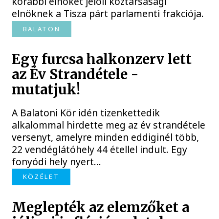
korábbi elnökét jelöli köztársasági
elnöknek a Tisza párt parlamenti frakciója.
BALATON
Egy furcsa halkonzerv lett
az Év Strandétele -
mutatjuk!
A Balatoni Kör idén tizenkettedik
alkalommal hirdette meg az év strandétele
versenyt, amelyre minden eddiginél több,
22 vendéglátóhely 44 étellel indult. Egy
fonyódi hely nyert...
KÖZÉLET
Meglepték az elemzőket a