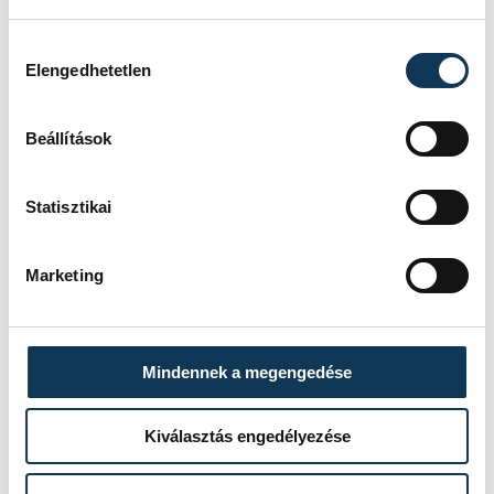
Fotók: Kerényi Dóra - Magyar Vöröskereszt
Hozzájárulás kiválasztása
Elengedhetetlen
közélet
Balaton
elsősegély
Beállítások
Statisztikai
SZERZŐ
Marketing
Szendőfi
Bori
Mindennek a megengedése
Kiválasztás engedélyezése