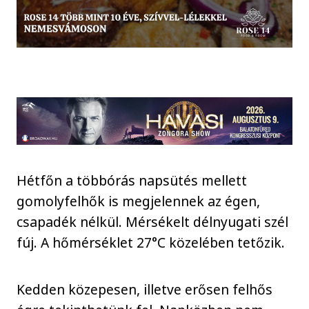
Hétfőn a többórás napsütés mellett
gomolyfelhők is megjelennek az égen,
csapadék nélkül. Mérsékelt délnyugati szél
fúj. A hőmérséklet 27°C közelében tetőzik.
Kedden közepesen, illetve erősen felhős