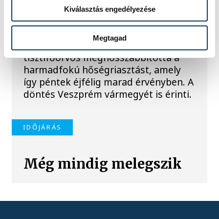
hőségriasztást, továbbra
Kiválasztás engedélyezése
is extrém meleg várható
Megtagad
A tartós kánikula miatt az országos
tisztifőorvos meghosszabbította a
harmadfokú hőségriasztást, amely
így péntek éjfélig marad érvényben. A
döntés Veszprém vármegyét is érinti.
IDŐJÁRÁS
Még mindig melegszik