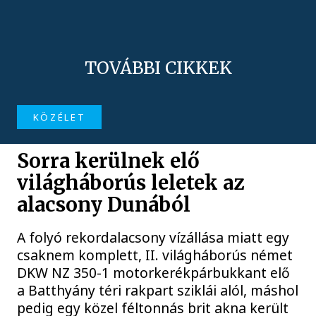
TOVÁBBI CIKKEK
KÖZÉLET
Sorra kerülnek elő
világháborús leletek az
alacsony Dunából
A folyó rekordalacsony vízállása miatt egy
csaknem komplett, II. világháborús német
DKW NZ 350-1 motorkerékpárbukkant elő
a Batthyány téri rakpart sziklái alól, máshol
pedig egy közel féltonnás brit akna került