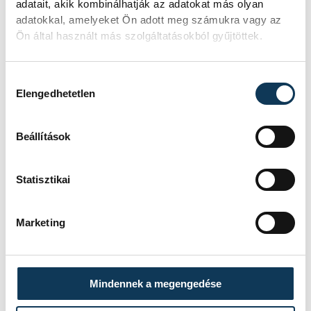
adatait, akik kombinálhatják az adatokat más olyan
adatokkal, amelyeket Ön adott meg számukra vagy az
Ön által használt más szolgáltatásokból gyűjtöttek.
Hozzájárulás kiválasztása
Elengedhetetlen
TOVÁBBI CIKKEK
IDŐJÁRÁS
Beállítások
A legnehezebb nap
Statisztikai
Marketing
IDŐJÁRÁS
Meghosszabbították a
Mindennek a megengedése
harmadfokú