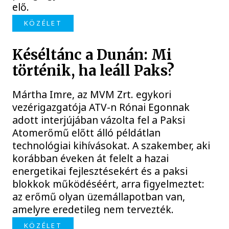
elő.
KÖZÉLET
Késéltánc a Dunán: Mi
történik, ha leáll Paks?
Mártha Imre, az MVM Zrt. egykori
vezérigazgatója ATV-n Rónai Egonnak
adott interjújában vázolta fel a Paksi
Atomerőmű előtt álló példátlan
technológiai kihívásokat. A szakember, aki
korábban éveken át felelt a hazai
energetikai fejlesztésekért és a paksi
blokkok működéséért, arra figyelmeztet:
az erőmű olyan üzemállapotban van,
amelyre eredetileg nem tervezték.
KÖZÉLET