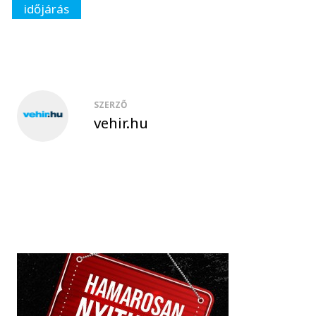
időjárás
SZERZŐ
vehir.hu