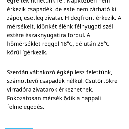
égre tekinthetünk fel. Napközben nem
érkezik csapadék, de este nem zárható ki
zápor, esetleg zivatar. Hidegfront érkezik. A
mérsékelt, időnkét élénk félnyugati szél
estére északnyugatira fordul. A
hőmérséklet reggel 18°C, délután 28°C
körül ígérkezik.
Szerdán váltakozó égkép lesz felettünk,
számottevő csapadék nélkül. Csütörtökre
virradóra zivatarok érkezhetnek.
Fokozatosan mérséklődik a nappali
felmelegedés.