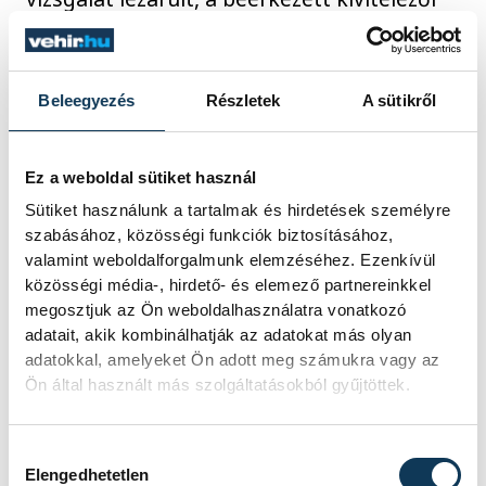
nyilatkozatokat egybevetették a hatósági
adatokkal, amelyek alapján
megállapították, hogy azbesztes
Beleegyezés
Részletek
A sütikről
kőzúzalékot egyetlen esetben sem
használtak fel.
Ez a weboldal sütiket használ
Sütiket használunk a tartalmak és hirdetések személyre
Amennyiben az azbeszt szennyezettséggel
szabásához, közösségi funkciók biztosításához,
valamint weboldalforgalmunk elemzéséhez. Ezenkívül
kapcsolatban bármilyen további
közösségi média-, hirdető- és elemező partnereinkkel
információt tudnak meg - beleértve a
megosztjuk az Ön weboldalhasználatra vonatkozó
kőzúzalék elszállítását is -, arról a
adatait, akik kombinálhatják az adatokat más olyan
lakosságot haladéktalanul tájékoztatják.
adatokkal, amelyeket Ön adott meg számukra vagy az
Ön által használt más szolgáltatásokból gyűjtöttek.
Hozzájárulás kiválasztása
közélet
Porga Gyula
azbeszt
Elengedhetetlen