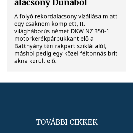
alacsony Dunából
A folyó rekordalacsony vízállása miatt
egy csaknem komplett, II.
világháborús német DKW NZ 350-1
motorkerékpárbukkant elő a
Batthyány téri rakpart sziklái alól,
máshol pedig egy közel féltonnás brit
akna került elő.
TOVÁBBI CIKKEK