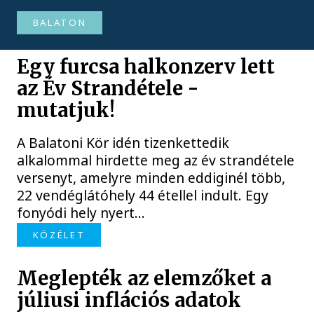
BALATON
Egy furcsa halkonzerv lett
az Év Strandétele -
mutatjuk!
A Balatoni Kör idén tizenkettedik
alkalommal hirdette meg az év strandétele
versenyt, amelyre minden eddiginél több,
22 vendéglátóhely 44 étellel indult. Egy
fonyódi hely nyert...
KÖZÉLET
Meglepték az elemzőket a
júliusi inflációs adatok