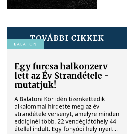
TOVÁBBI CIKKEK
BALATON
Egy furcsa halkonzerv
lett az Év Strandétele -
mutatjuk!
A Balatoni Kör idén tizenkettedik
alkalommal hirdette meg az év
strandétele versenyt, amelyre minden
eddiginél több, 22 vendéglátóhely 44
étellel indult. Egy fonyódi hely nyert...