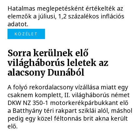
Hatalmas meglepetésként értékelték az
elemzők a júliusi, 1,2 százalékos inflációs
adatot.
KÖZÉLET
Sorra kerülnek elő
világháborús leletek az
alacsony Dunából
A folyó rekordalacsony vízállása miatt egy
csaknem komplett, II. világháborús német
DKW NZ 350-1 motorkerékpárbukkant elő
a Batthyány téri rakpart sziklái alól, máshol
pedig egy közel féltonnás brit akna került
elő.