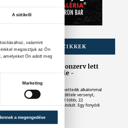
A sütikről
tosításához, valamint
TOVÁBBI CIKKEK
einkkel megosztjuk az Ön
BALATON
l, amelyeket Ön adott meg
Egy furcsa halkonzerv lett
az Év Strandétele -
mutatjuk!
Marketing
A Balatoni Kör idén tizenkettedik alkalommal
hirdette meg az év strandétele versenyt,
amelyre minden eddiginél több, 22
vendéglátóhely 44 étellel indult. Egy fonyódi
hely nyert...
dennek a megengedése
KÖZÉLET