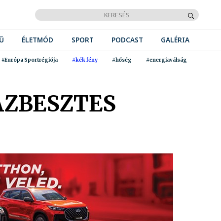
Ű
ÉLETMÓD
SPORT
PODCAST
GALÉRIA
#Európa Sportrégiója
#kék fény
#hőség
#energiaválság
AZBESZTES