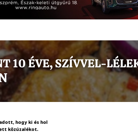
dott, hogy ki és hol
ett kőzúzalékot.