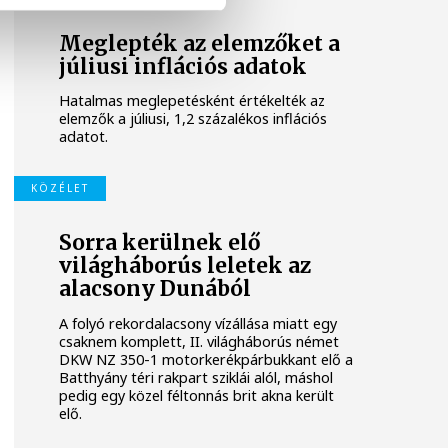
Meglepték az elemzőket a
júliusi inflációs adatok
Hatalmas meglepetésként értékelték az
elemzők a júliusi, 1,2 százalékos inflációs
adatot.
KÖZÉLET
Sorra kerülnek elő
világháborús leletek az
alacsony Dunából
A folyó rekordalacsony vízállása miatt egy
csaknem komplett, II. világháborús német
DKW NZ 350-1 motorkerékpárbukkant elő a
Batthyány téri rakpart sziklái alól, máshol
pedig egy közel féltonnás brit akna került
elő.