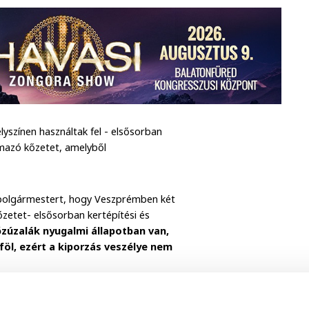
lyszínen használtak fel - elsősorban
ármazó kőzetet, amelyből
 polgármestert, hogy Veszprémben két
őzetet- elsősorban kertépítési és
őzúzalák nyugalmi állapotban van,
 föl, ezért a kiporzás veszélye nem
etében a tulajdonos – az Önkormányzat