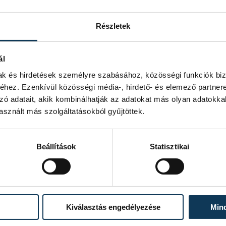
 kőzúzalékból. Az önkormányzat ezért ma
Részletek
ál
ületet – a legszigorúbb
mak és hirdetések személyre szabásához, közösségi funkciók biz
tartása mellett –
hez. Ezenkívül közösségi média-, hirdető- és elemező partner
zó adatait, akik kombinálhatják az adatokat más olyan adatokka
sznált más szolgáltatásokból gyűjtöttek.
Beállítások
Statisztikai
 indítottak, közölte a polgármester.
Kiválasztás engedélyezése
Min