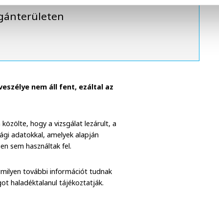
agánterületen
veszélye nem áll fent, ezáltal az
zölte, hogy a vizsgálat lezárult, a
sági adatokkal, amelyek alapján
en sem használtak fel.
milyen további információt tudnak
ágot haladéktalanul tájékoztatják.