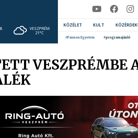
KÖZÉLET
KULT
KÖZÉRDEK
VESZPRÉM
8.
21°C
#Pannon Egyetem
#programajánló
ETT VESZPRÉMBE 
ALÉK