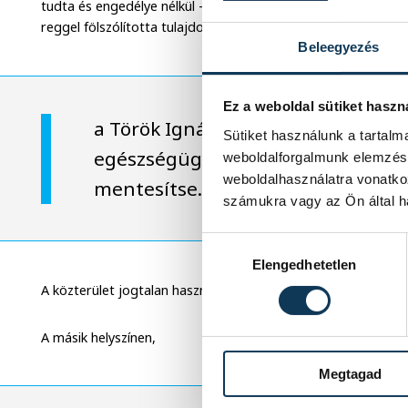
tudta és engedélye nélkül – a közterületre is helyezett el a
reggel fölszólította tulajdonost, hogy
Beleegyezés
Ez a weboldal sütiket haszn
a Török Ignác utca 3. előtti közter
Sütiket használunk a tartal
egészségügyi védőintézkedések be
weboldalforgalmunk elemzésé
weboldalhasználatra vonatko
mentesítse.
számukra vagy az Ön által ha
Hozzájárulás kiválasztása
Elengedhetetlen
A közterület jogtalan használatával kapcsolatban vizsgálatot
A másik helyszínen,
Megtagad