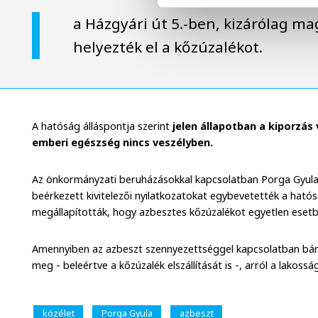
a Házgyári út 5.-ben, kizárólag m
helyezték el a kőzúzalékot.
A hatóság álláspontja szerint
jelen állapotban a kiporzás 
emberi egészség nincs veszélyben.
Az önkormányzati beruházásokkal kapcsolatban Porga Gyula kö
beérkezett kivitelezői nyilatkozatokat egybevetették a ható
megállapították, hogy azbesztes kőzúzalékot egyetlen esetb
Amennyiben az azbeszt szennyezettséggel kapcsolatban bár
meg - beleértve a kőzúzalék elszállítását is -, arról a lakoss
közélet
Porga Gyula
azbeszt