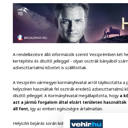
A rendelkezésre álló információk szerint Veszprémben két he
kertépítési és díszítő jelleggel - olyan osztrák bányából sz
azbeszttartalmú kőzetet is szállítottak.
A Veszprém vármegyei kormányhivatal arról tájékoztatta a
helyszínen használtak fel osztrák eredetű azbeszttartalmú k
díszítő jelleggel. A Kormányhivatal megállapította, hogy
a k
azt a jármű forgalom által elzárt területen használták
áll fent,
így az emberi egészségre ártalmatlan.
Helyszíni bejárás során kiderült, hogy az egyik ingatlan es