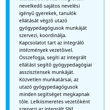
nevelkedő sajátos nevelési
igényű gyerekek, tanulók
ellátását végző utazó
gyógypedagógusok munkáját
szervezi, koordinálja.
Kapcsolatot tart az integráló
intézmények vezetőivel.
Összefogja, segíti az integrált
ellátást segítő gyógypedagógiai
asszisztensek munkáját.
Közvetlen munkatársai, az
utazó gyógypedagógusok
minden segítséget megkapnak
tőle. Lelkiismeretes vezetőként
szervezi az integrált SNI