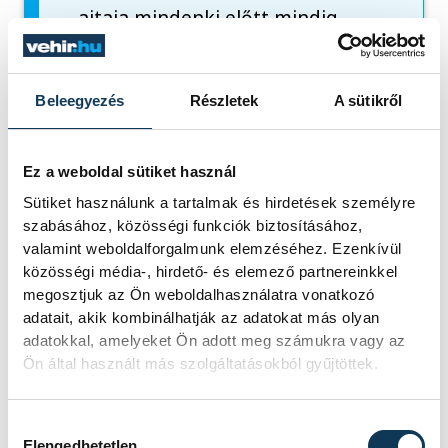
ajtaja mindenki előtt mindig
nyitva áll. Jó problémamegoldó
készséggel, fejlett érzelmi
Beleegyezés
Részletek
A sütikről
kommunikációval, magas
szakmai képzettséggel
rendelkezik.
Ez a weboldal sütiket használ
Németországban az Amerikai
Sütiket használunk a tartalmak és hirdetések személyre
Egyesült Államokban és
szabásához, közösségi funkciók biztosításához,
valamint weboldalforgalmunk elemzéséhez. Ezenkívül
Angliában is részt vett szakmai
közösségi média-, hirdető- és elemező partnereinkkel
továbbképzéseken. A
megosztjuk az Ön weboldalhasználatra vonatkozó
számítástechnika, a
adatait, akik kombinálhatják az adatokat más olyan
adatokkal, amelyeket Ön adott meg számukra vagy az
művészetek, a Katt pedagógia,
Ön által használt más szolgáltatásokból gyűjtöttek.
Stephen – Sarlós Erzsébet
mozgásfejlesztési programja
Hozzájárulás kiválasztása
mindegyik az érdeklődési
Elengedhetetlen