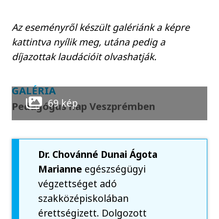
Az eseményről készült galériánk a képre
kattintva nyílik meg, utána pedig a
díjazottak laudációit olvashatják.
GALÉRIA
69 kép
Pedagógus nap Veszprémben
Dr. Chovánné Dunai Ágota
Marianne
egészségügyi
végzettséget adó
szakközépiskolában
érettségizett. Dolgozott