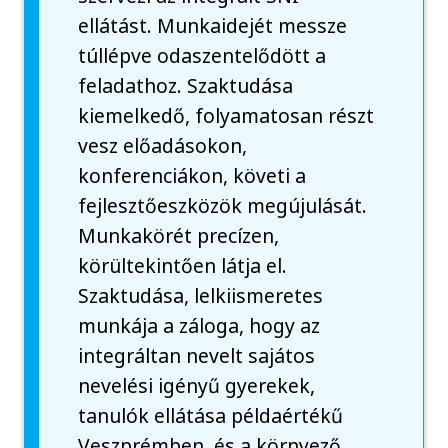
ellátást. Munkaidejét messze
túllépve odaszentelődött a
feladathoz. Szaktudása
kiemelkedő, folyamatosan részt
vesz előadásokon,
konferenciákon, követi a
fejlesztőeszközök megújulását.
Munkakörét precízen,
körültekintően látja el.
Szaktudása, lelkiismeretes
munkája a záloga, hogy az
integráltan nevelt sajátos
nevelési igényű gyerekek,
tanulók ellátása példaértékű
Veszprémben, és a környező