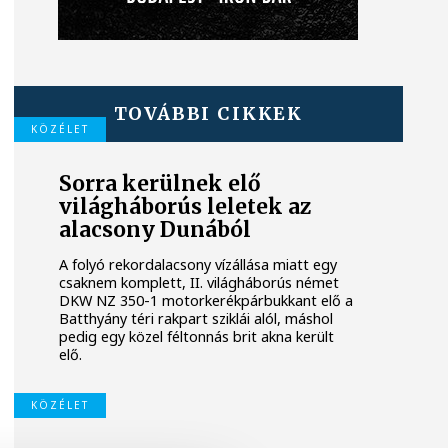
TOVÁBBI CIKKEK
KÖZÉLET
Sorra kerülnek elő
világháborús leletek az
alacsony Dunából
A folyó rekordalacsony vízállása miatt egy
csaknem komplett, II. világháborús német
DKW NZ 350-1 motorkerékpárbukkant elő a
Batthyány téri rakpart sziklái alól, máshol
pedig egy közel féltonnás brit akna került
elő.
KÖZÉLET