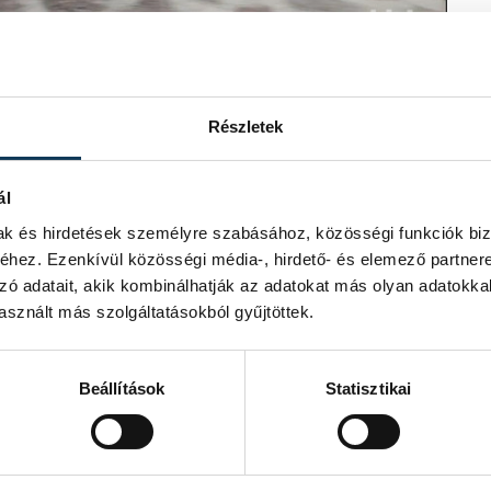
zéből érkeztek lánglovagok a királynék
sze a tudását. Németh Ádám, a Magyar
Részletek
y a veszprémi állomás egy háromrészes
olnokon, a tizennyolc emeletes vízügyi
dig a hagyományokhoz híven
ál
ét emeletes elméleti tömbjében zárul
mak és hirdetések személyre szabásához, közösségi funkciók biz
hez. Ezenkívül közösségi média-, hirdető- és elemező partner
zó adatait, akik kombinálhatják az adatokat más olyan adatokka
lyan tűzoltó is, aki négy perc alatt
eresztnél forduló, végül a
sznált más szolgáltatásokból gyűjtöttek.
Beállítások
Statisztikai