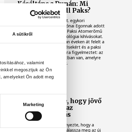
Késéltánc a Dunán: Mi
történik, ha leáll Paks?
Mártha Imre, az MVM Zrt. egykori
vezérigazgatója ATV-n Rónai Egonnak adott
interjújában vázolta fel a Paksi Atomerőmű
A sütikről
előtt álló példátlan technológiai kihívásokat.
A szakember, aki korábban éveken át felelt a
hazai energetikai fejlesztésekért és a paksi
blokkok működéséért, arra figyelmeztet: az
erőmű olyan üzemállapotban van, amelyre
tosításához, valamint
eredetileg nem tervezték.
einkkel megosztjuk az Ön
l, amelyeket Ön adott meg
KÖZÉLET
A Tisza-frakció
kezdeményezte, hogy jövő
Marketing
kedden legyen az
államfőválasztás
A Tisza-frakció kezdeményezte, hogy a
parlament jövő kedden válassza meg az új