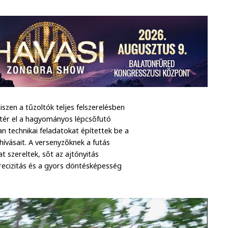
szen a tűzoltók teljes felszerelésben
n tér el a hagyományos lépcsőfutó
n technikai feladatokat építettek be a
hívásait. A versenyzőknek a futás
t szereltek, sőt az ajtónyitás
 precizitás és a gyors döntésképesség