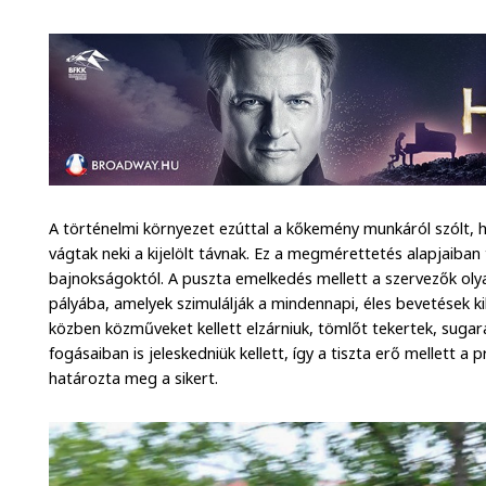
A történelmi környezet ezúttal a kőkemény munkáról szólt, hi
vágtak neki a kijelölt távnak. Ez a megmérettetés alapjaiba
bajnokságoktól. A puszta emelkedés mellett a szervezők olya
pályába, amelyek szimulálják a mindennapi, éles bevetések ki
közben közműveket kellett elzárniuk, tömlőt tekertek, sugara
fogásaiban is jeleskedniük kellett, így a tiszta erő mellett a
határozta meg a sikert.