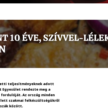
etti teljesítményeknek adott
t Egyesület rendezte meg a
 fordulóját. Az ország minden
llett szakmai felkészültségükről
sszák között.