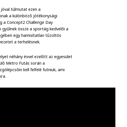
jóval túlmutat ezen a
pnak a különböző jótékonysági
g a Concept2 Challenge Day
 gyűlnek össze a sportág kedvelői a
gében egy hamisítatlan tűzoltós
vezetet a terhelésnek.
elyet néhány évvel ezelőtt az egyesület
ülő Metro Futás során a
ólépcsőin kell felfelé futniuk, ami
kra.