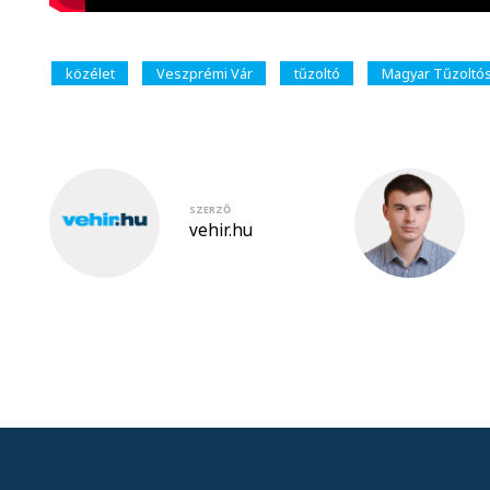
közélet
Veszprémi Vár
tűzoltó
Magyar Tűzoltós
SZERZŐ
vehir.hu