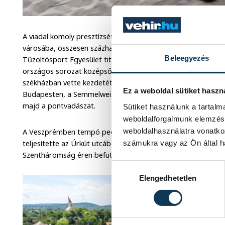
A viadal komoly presztízsét jelzi, hogy az ország minden rés
városába, összesen százharminckét egyéni induló mérte ös
Beleegyezés
Tűzoltósport Egyesület titkára porálunknak elmondta, hog
országos sorozat középső, kiemelt fordulója. A bajnokság Sz
székházban vette kezdetét, a veszprémi várostrom után pe
Ez a weboldal sütiket haszn
Budapesten, a Semmelweis Egyetem Nagyvárad téri huszonk
majd a pontvadászat.
Sütiket használunk a tartal
weboldalforgalmunk elemzésé
weboldalhasználatra vonatko
A Veszprémben tempó pedig bőven átlagon felüli volt. Akadt o
teljesítette az Úrkút utcából induló, majd a Benedek-hegyi k
számukra vagy az Ön által ha
Szentháromság éren befutó pályát.
Hozzájárulás kiválasztása
Elengedhetetlen