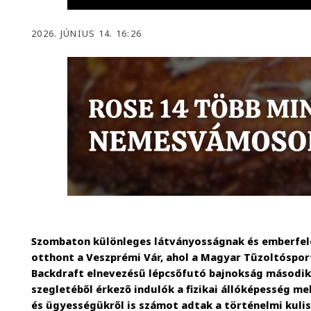
2026. JÚNIUS 14. 16:26
Szombaton különleges látványosságnak és emberfel
otthont a Veszprémi Vár, ahol a Magyar Tűzoltóspor
Backdraft elnevezésű lépcsőfutó bajnokság második
szegletéből érkező indulók a fizikai állóképesség me
és ügyességükről is számot adtak a történelmi kuli