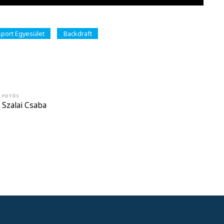
port Egyesület
Backdraft
FOTÓS
Szalai Csaba