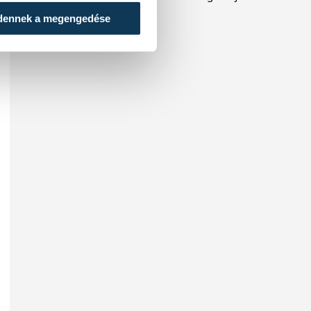
köztársasági elnököt.
dennek a megengedése