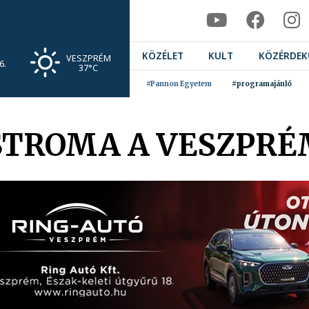
KÖZÉLET
KULT
KÖZÉRDEK
VESZPRÉM
6.
37°C
#Pannon Egyetem
#programajánló
STROMA A VESZPRÉ