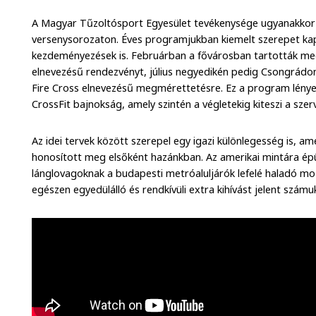
A Magyar Tűzoltósport Egyesület tevékenysége ugyanakkor 
versenysorozaton. Éves programjukban kiemelt szerepet ka
kezdeményezések is. Februárban a fővárosban tartották me
elnevezésű rendezvényt, július negyedikén pedig Csongrádon
Fire Cross elnevezésű megmérettetésre. Ez a program lénye
CrossFit bajnokság, amely szintén a végletekig kiteszi a szer
Az idei tervek között szerepel egy igazi különlegesség is, am
honosított meg elsőként hazánkban. Az amerikai mintára ép
lánglovagoknak a budapesti metróaluljárók lefelé haladó mozg
egészen egyedülálló és rendkívüli extra kihívást jelent számu