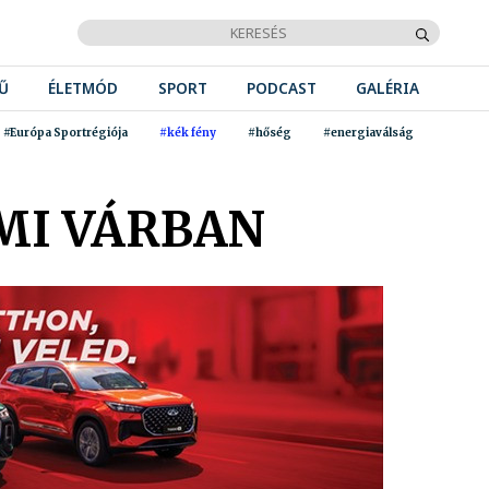
Ű
ÉLETMÓD
SPORT
PODCAST
GALÉRIA
#Európa Sportrégiója
#kék fény
#hőség
#energiaválság
MI VÁRBAN