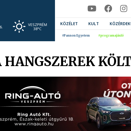
KÖZÉLET
KULT
KÖZÉRDEK
VESZPRÉM
6.
38°C
#Pannon Egyetem
#programajánló
A HANGSZEREK KÖL