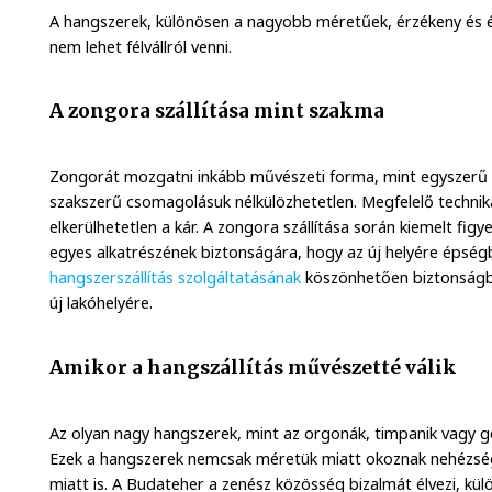
A hangszerek, különösen a nagyobb méretűek, érzékeny és 
nem lehet félvállról venni.
A zongora szállítása mint szakma
Zongorát mozgatni inkább művészeti forma, mint egyszerű fi
szakszerű csomagolásuk nélkülözhetetlen. Megfelelő techniká
elkerülhetetlen a kár. A zongora szállítása során kiemelt fig
egyes alkatrészének biztonságára, hogy az új helyére épsé
hangszerszállítás szolgáltatásának
köszönhetően biztonságb
új lakóhelyére.
Amikor a hangszállítás művészetté válik
Az olyan nagy hangszerek, mint az orgonák, timpanik vagy go
Ezek a hangszerek nemcsak méretük miatt okoznak nehézsé
miatt is. A Budateher a zenész közösség bizalmát élvezi, kü