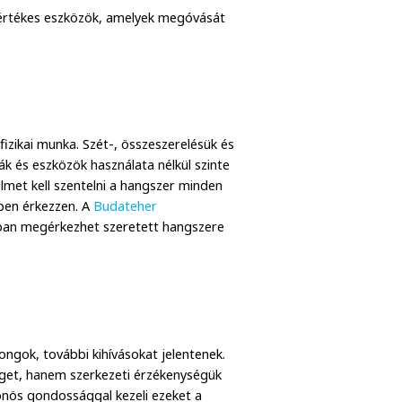
értékes eszközök, amelyek megóvását
zikai munka. Szét-, összeszerelésük és
k és eszközök használata nélkül szinte
yelmet kell szentelni a hangszer minden
gben érkezzen. A
Budateher
an megérkezhet szeretett hangszere
ngok, további kihívásokat jelentenek.
get, hanem szerkezeti érzékenységük
lönös gondossággal kezeli ezeket a