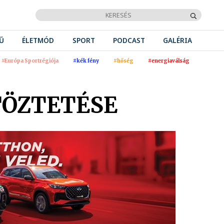
Ű
ÉLETMÓD
SPORT
PODCAST
GALÉRIA
#Európa Sportrégiója
#kék fény
#hőség
#energiaválság
TÖZTETÉSE