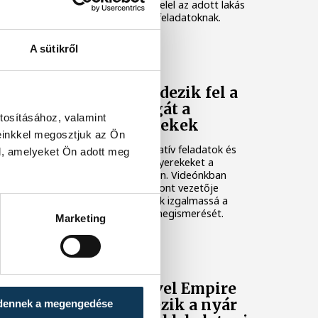
környezetre, amely megfelel az adott lakás
adottságainak és a napi feladatoknak.
A sütikről
KÖZÉLET
Játék közben fedezik fel a
tudomány világát a
tosításához, valamint
veszprémi gyerekek
einkkel megosztjuk az Ön
Látványos kísérletek, kreatív feladatok és
l, amelyeket Ön adott meg
sok-sok élmény várja a gyerekeket a
veszprémi Tinker Labsben. Videónkban
Balassa Marietta, a központ vezetője
mutatja be, hogyan teszik izgalmassá a
természettudományok megismerését.
Marketing
TÁMOGATOTT TARTALOM
TNT és New Level Empire
koncerttel érkezik a nyár
dennek a megengedése