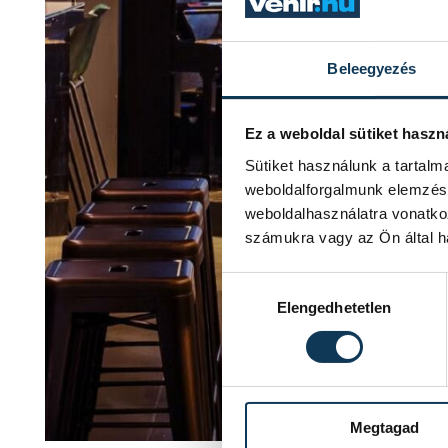
Beleegyezés
Ez a weboldal sütiket haszn
Sütiket használunk a tartal
weboldalforgalmunk elemzésé
weboldalhasználatra vonatko
számukra vagy az Ön által ha
Hozzájárulás kiválasztása
Elengedhetetlen
Megtagad