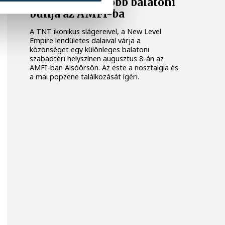
egyik legnagyobb balatoni
bulija az AMFI-ba
A TNT ikonikus slágereivel, a New Level
Empire lendületes dalaival várja a
közönséget egy különleges balatoni
szabadtéri helyszínen augusztus 8-án az
AMFI-ban Alsóörsön. Az este a nosztalgia és
a mai popzene találkozását ígéri.