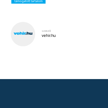
támogatott tartalom
SZERZŐ
vehir.hu