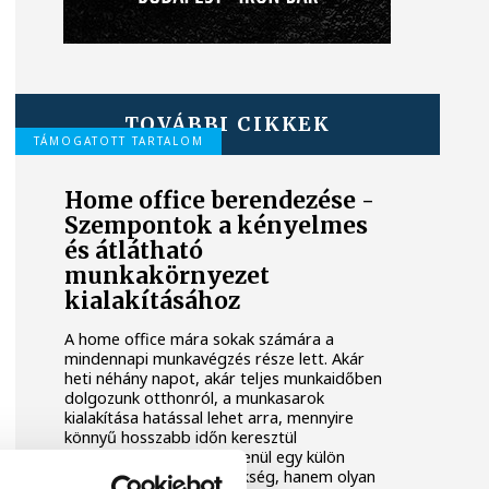
TOVÁBBI CIKKEK
TÁMOGATOTT TARTALOM
Home office berendezése -
Szempontok a kényelmes
és átlátható
munkakörnyezet
kialakításához
A home office mára sokak számára a
mindennapi munkavégzés része lett. Akár
heti néhány napot, akár teljes munkaidőben
dolgozunk otthonról, a munkasarok
kialakítása hatással lehet arra, mennyire
könnyű hosszabb időn keresztül
koncentrálni. Nem feltétlenül egy külön
dolgozószobára van szükség, hanem olyan