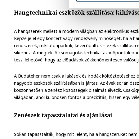
Hangtechnikai eszközök szállítása: kihívá
A hangszerek mellett a modern világban az elektronikus eszk
Képzelje el egy koncert vagy rendezvény minőségét, ha a han
rendszerek, mikrofonparkok, keverőpultok – ezek szállítása 
sikerhez. A megfelelő csomagolástechnika, az időpontok pon
teszi lehetővé, hogy az előadások zökkenőmentesen valósul
A Budateher nem csak a lakások és irodák költöztetéséhez 
nagyobb eszközök szállításában is jártas. Az évek során öss
köszönhetően a zenész közösségek bizalmát élvezik. Csakúgy,
világában, ahol különösen fontos a precizitás, hiszen egy vél
Zenészek tapasztalatai és ajánlásai
Sokan tapasztalták, hogy mit jelent, ha a hangszerüket nem