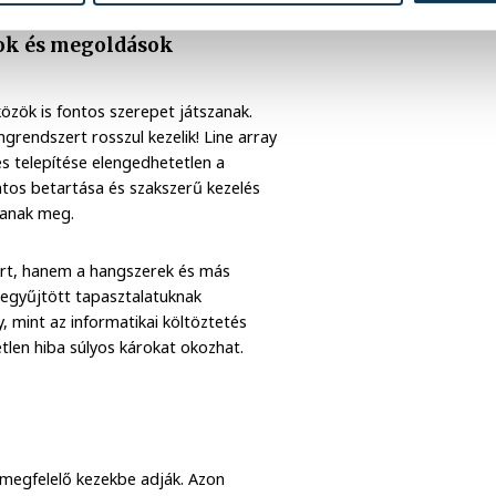
sok és megoldások
özök is fontos szerepet játszanak.
grendszert rosszul kezelik! Line array
és telepítése elengedhetetlen a
tos betartása és szakszerű kezelés
janak meg.
ért, hanem a hangszerek és más
zegyűjtött tapasztalatuknak
 mint az informatikai költöztetés
etlen hiba súlyos károkat okozhat.
 megfelelő kezekbe adják. Azon