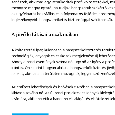
zenészek, akik már együttműködtek profi költöztetőkkel, mi
mennyire megnyugtató, ha tudják: hangszerük szakértő keze
az ügyfélbarát hozzáállás és a folyamatos fejlődés eredmény
legérzékenyebb hangszereiket is biztonsággal szállíthassák.
A jövő kilátásai a szakmában
A költöztetési ipar, különösen a hangszerköltöztetés területe
technológiák, anyagok és eszközök megjelenése új lehetős
Ahogy a zenei események száma nő, úgy nő az igény a profe
iránt is. Ön szerint hogyan alakul a hangszerköltöztetés jövő
azokat, akik ezen a területen mozognak, legyen szó zenészek
Az említett lehetőségek és kihívások tükrében a hangszerkö
kihívása tovább nő. Az új zenei projektek és igények kielégí
számára, akik szeretik a hangszerek világát és elkötelezett