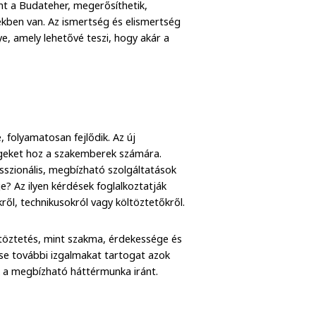
nt a Budateher, megerősíthetik,
kben van. Az ismertség és elismertség
e, amely lehetővé teszi, hogy akár a
, folyamatosan fejlődik. Az új
égeket hoz a szakemberek számára.
sszionális, megbízható szolgáltatások
je? Az ilyen kérdések foglalkoztatják
ről, technikusokról vagy költöztetőkről.
ltöztetés, mint szakma, érdekessége és
tése további izgalmakat tartogat azok
ek a megbízható háttérmunka iránt.