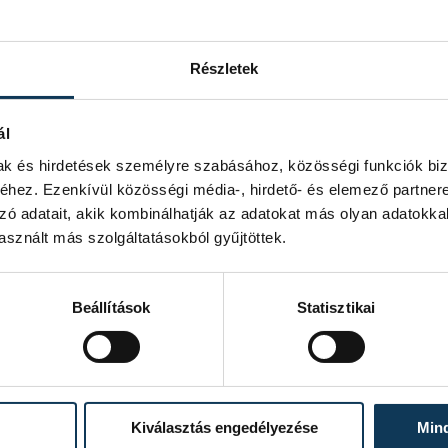
Részletek
ál
mak és hirdetések személyre szabásához, közösségi funkciók biz
hez. Ezenkívül közösségi média-, hirdető- és elemező partner
zó adatait, akik kombinálhatják az adatokat más olyan adatokka
sznált más szolgáltatásokból gyűjtöttek.
Beállítások
Statisztikai
Kiválasztás engedélyezése
Min