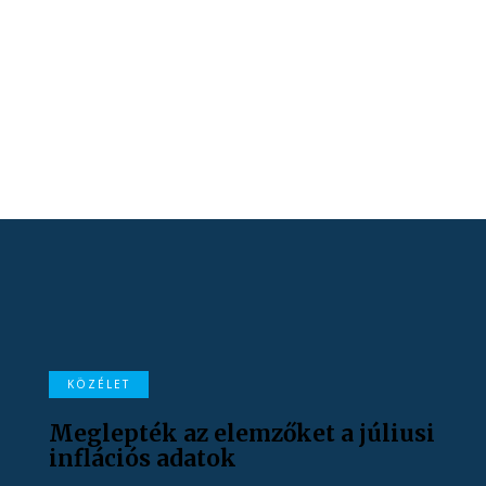
KÖZÉLET
Meglepték az elemzőket a júliusi
inflációs adatok