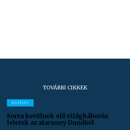
TOVÁBBI CIKKEK
KÖZÉLET
Sorra kerülnek elő világháborús
leletek az alacsony Dunából