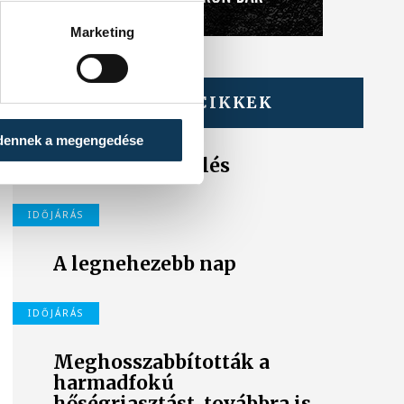
Marketing
TOVÁBBI CIKKEK
IDŐJÁRÁS
dennek a megengedése
Icipici felfrissülés
IDŐJÁRÁS
A legnehezebb nap
IDŐJÁRÁS
Meghosszabbították a
harmadfokú