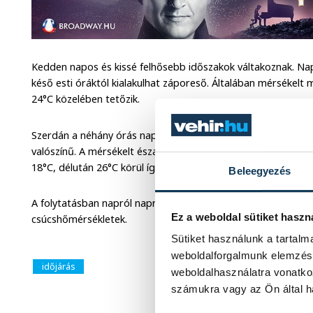
Kedden napos és kissé felhősebb időszakok váltakoznak. N
késő esti óráktól kialakulhat záporeső. Általában mérsékelt 
24°C közelében tetőzik.
Szerdán a néhány órás napsütés mellett változóan felhős ég
valószínű. A mérsékelt északnyugati szelet időnként élénk szé
18°C, délután 26°C körül ígérkezik.
Beleegyezés
A folytatásban napról napra erősödik a nappali felmelegedés
Ez a weboldal sütiket haszn
csúcshőmérsékletek.
Sütiket használunk a tartal
weboldalforgalmunk elemzésé
időjárás
weboldalhasználatra vonatko
számukra vagy az Ön által ha