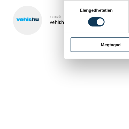
Hozzájárulás kiválasztása
Elengedhetetlen
SZERZŐ
vehir.hu
Megtagad