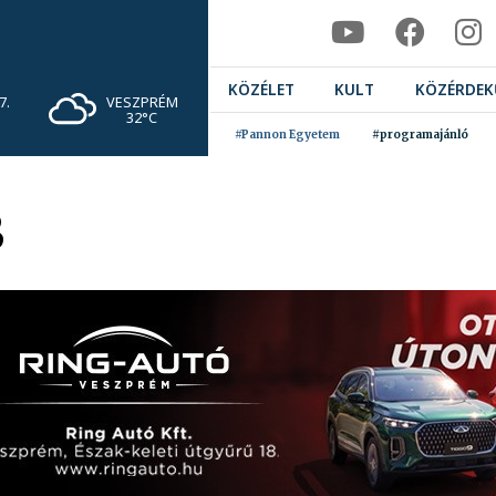
KÖZÉLET
KULT
KÖZÉRDEK
VESZPRÉM
7.
32°C
#Pannon Egyetem
#programajánló
B