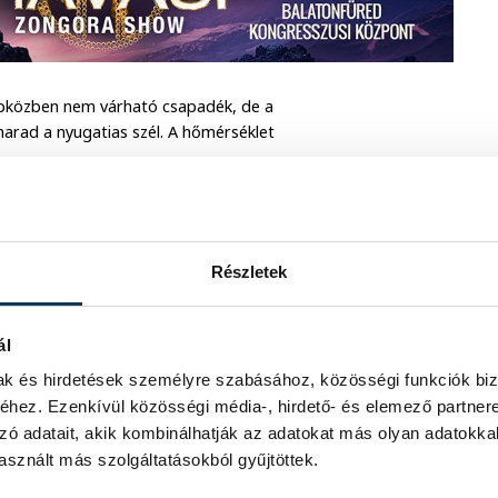
apközben nem várható csapadék, de a
marad a nyugatias szél. A hőmérséklet
re tekinthetünk fel, csapadék nem
llökések kísérik. A hőmérséklet reggel
Részletek
. A hétégén már 30°C felett lesznek a
ál
mak és hirdetések személyre szabásához, közösségi funkciók biz
hez. Ezenkívül közösségi média-, hirdető- és elemező partner
zó adatait, akik kombinálhatják az adatokat más olyan adatokka
sznált más szolgáltatásokból gyűjtöttek.