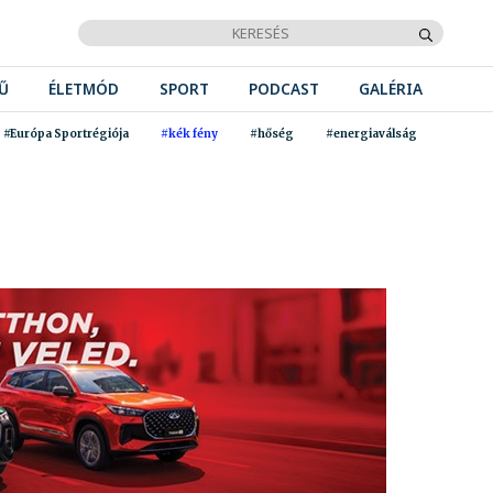
Ű
ÉLETMÓD
SPORT
PODCAST
GALÉRIA
#Európa Sportrégiója
#kék fény
#hőség
#energiaválság