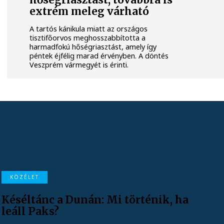
hőségriasztást, továbbra is
extrém meleg várható
A tartós kánikula miatt az országos
tisztifőorvos meghosszabbította a
harmadfokú hőségriasztást, amely így
péntek éjfélig marad érvényben. A döntés
Veszprém vármegyét is érinti.
KÖZÉLET
Késéltánc a Dunán: Mi történik, ha
leáll Paks?