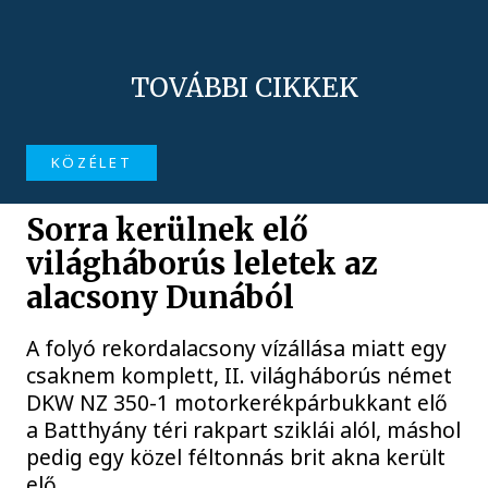
TOVÁBBI CIKKEK
KÖZÉLET
Sorra kerülnek elő
világháborús leletek az
alacsony Dunából
A folyó rekordalacsony vízállása miatt egy
csaknem komplett, II. világháborús német
DKW NZ 350-1 motorkerékpárbukkant elő
a Batthyány téri rakpart sziklái alól, máshol
pedig egy közel féltonnás brit akna került
elő.