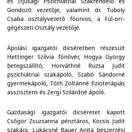
és Ifjúsági Pszichiátriai Szakrendelő és
Gondozó vezetője, valamint dr. Tuboly
Csaba osztályvezető főorvos, a Fül-orr-
gégészeti Osztály vezetője.
Ápolási igazgatói dicséretben részesült
Hettinger Szilvia főnővér, Hogya György
betegszállító, Horváthné Ruzsa Judit
pszichiátriai szakápoló, Szabó Sándorné
gyermekápoló, Tóth Zoltánné fizioterápiás
asszisztens és Zergi Szilárdné ápoló.
Gazdasági igazgatói dicséretet kapott
Csőgör Zsuzsanna pénztáros, Kocsis Judit
szakács, Lukácsné Bauer Anita beszerzési