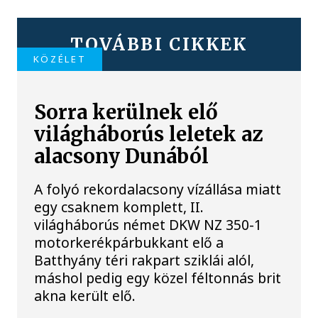
TOVÁBBI CIKKEK
KÖZÉLET
Sorra kerülnek elő
világháborús leletek az
alacsony Dunából
A folyó rekordalacsony vízállása miatt
egy csaknem komplett, II.
világháborús német DKW NZ 350-1
motorkerékpárbukkant elő a
Batthyány téri rakpart sziklái alól,
máshol pedig egy közel féltonnás brit
akna került elő.