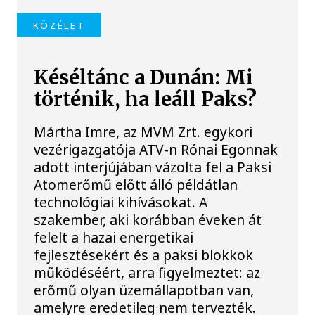
KÖZÉLET
Késéltánc a Dunán: Mi
történik, ha leáll Paks?
Mártha Imre, az MVM Zrt. egykori
vezérigazgatója ATV-n Rónai Egonnak
adott interjújában vázolta fel a Paksi
Atomerőmű előtt álló példátlan
technológiai kihívásokat. A
szakember, aki korábban éveken át
felelt a hazai energetikai
fejlesztésekért és a paksi blokkok
működéséért, arra figyelmeztet: az
erőmű olyan üzemállapotban van,
amelyre eredetileg nem tervezték.