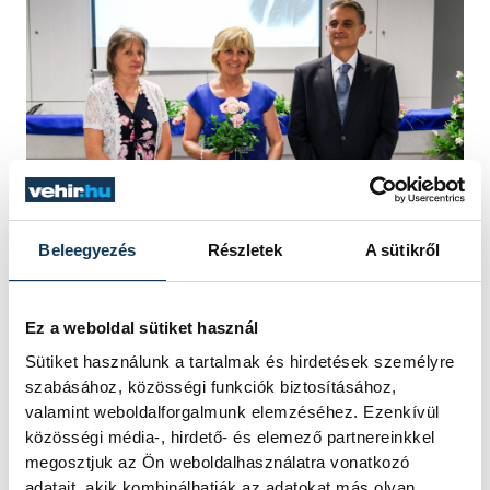
Beleegyezés
Részletek
A sütikről
Az év védőnője Nemesné Horváth Csilla
(középen)
Ez a weboldal sütiket használ
Sütiket használunk a tartalmak és hirdetések személyre
Az év fiatal szakdolgozója Balázs Ferenc
szabásához, közösségi funkciók biztosításához,
valamint weboldalforgalmunk elemzéséhez. Ezenkívül
gyógytornász, a Reumatológiai és
közösségi média-, hirdető- és elemező partnereinkkel
Rehabilitációs Medicina Centrum
megosztjuk az Ön weboldalhasználatra vonatkozó
munkatársa lett.
adatait, akik kombinálhatják az adatokat más olyan