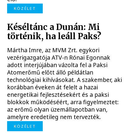
KÖZÉLET
Késéltánc a Dunán: Mi
történik, ha leáll Paks?
Mártha Imre, az MVM Zrt. egykori
vezérigazgatója ATV-n Rónai Egonnak
adott interjújában vázolta fel a Paksi
Atomerőmű előtt álló példátlan
technológiai kihívásokat. A szakember, aki
korábban éveken át felelt a hazai
energetikai fejlesztésekért és a paksi
blokkok működéséért, arra figyelmeztet:
az erőmű olyan üzemállapotban van,
amelyre eredetileg nem tervezték.
KÖZÉLET