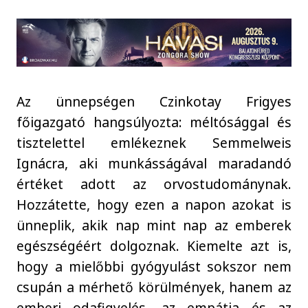
Az ünnepségen Czinkotay Frigyes
főigazgató hangsúlyozta: méltósággal és
tisztelettel emlékeznek Semmelweis
Ignácra, aki munkásságával maradandó
értéket adott az orvostudománynak.
Hozzátette, hogy ezen a napon azokat is
ünneplik, akik nap mint nap az emberek
egészségéért dolgoznak. Kiemelte azt is,
hogy a mielőbbi gyógyulást sokszor nem
csupán a mérhető körülmények, hanem az
emberi odafigyelés, az empátia és az