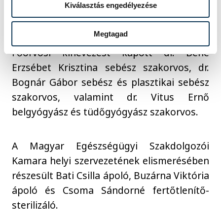
gyermekgyógyász, sürgősségi orvostan
Kiválasztás engedélyezése
szakorvosa.
Megtagad
Főorvosi kinevezést kapott dr. Bene
Erzsébet Krisztina sebész szakorvos, dr.
Bognár Gábor sebész és plasztikai sebész
szakorvos, valamint dr. Vitus Ernő
belgyógyász és tüdőgyógyász szakorvos.
A Magyar Egészségügyi Szakdolgozói
Kamara helyi szervezetének elismerésében
részesült Bati Csilla ápoló, Buzárna Viktória
ápoló és Csoma Sándorné fertőtlenítő-
sterilizáló.