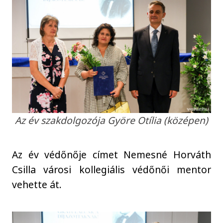
Az év szakdolgozója Györe Otília (középen)
Az év védőnője címet Nemesné Horváth
Csilla városi kollegiális védőnői mentor
vehette át.