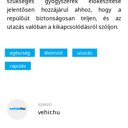
szükséges gyógyszerek előkészítése
jelentősen hozzájárul ahhoz, hogy a
repülőút biztonságosan teljen, és az
utazás valóban a kikapcsolódásról szóljon.
egészség
életmód
utazás
repülés
SZERZŐ
vehir.hu