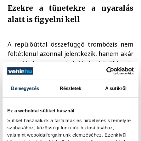
Ezekre a tünetekre a nyaralás
alatt is figyelni kell
A repülőúttal összefüggő trombózis nem
feltétlenül azonnal jelentkezik, hanem akár
napokkal vagy hetekkel később is
kialakulhat. Azonnali orvosi vizsgálat
szükséges, ha az alábbi tünetek
Beleegyezés
Részletek
A sütikről
bármelyike jelentkezik:
Ez a weboldal sütiket használ
egyoldali lábduzzanat;
Sütiket használunk a tartalmak és hirdetések személyre
lábfájdalom vagy feszítő érzés;
szabásához, közösségi funkciók biztosításához,
hirtelen kialakuló légszomj;
valamint weboldalforgalmunk elemzéséhez. Ezenkívül