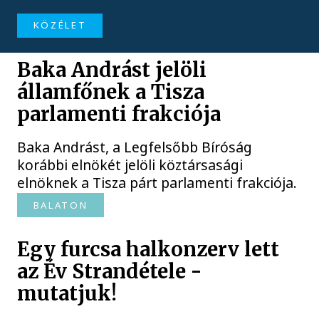
KÖZÉLET
Baka Andrást jelöli
államfőnek a Tisza
parlamenti frakciója
Baka Andrást, a Legfelsőbb Bíróság
korábbi elnökét jelöli köztársasági
elnöknek a Tisza párt parlamenti frakciója.
BALATON
Egy furcsa halkonzerv lett
az Év Strandétele -
mutatjuk!