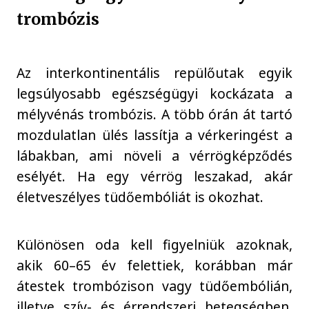
trombózis
Az interkontinentális repülőutak egyik
legsúlyosabb egészségügyi kockázata a
mélyvénás trombózis. A több órán át tartó
mozdulatlan ülés lassítja a vérkeringést a
lábakban, ami növeli a vérrögképződés
esélyét. Ha egy vérrög leszakad, akár
életveszélyes tüdőembóliát is okozhat.
Különösen oda kell figyelniük azoknak,
akik 60–65 év felettiek, korábban már
átestek trombózison vagy tüdőembólián,
illetve szív- és érrendszeri betegségben,