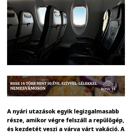
A nyári utazások egyik legizgalmasabb
része, amikor végre felszáll a repülőgép,
és kezdetét veszi a várva várt vakáció. A