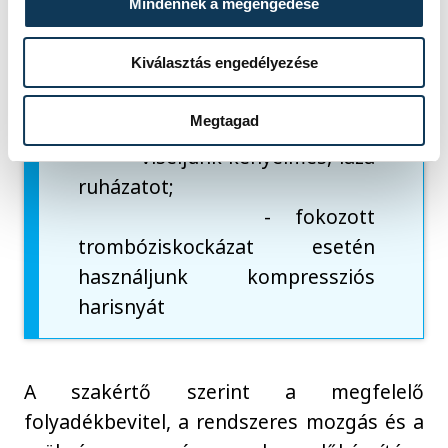
át a lábunkat, végezzünk
Mindennek a megengedése
bokakörzéseket;
- igyunk elegendő vizet, és
Kiválasztás engedélyezése
kerüljük a túlzott
Megtagad
alkoholfogyasztást;
- viseljünk kényelmes, laza
ruházatot;
- fokozott
trombóziskockázat esetén
használjunk kompressziós
harisnyát
A szakértő szerint a megfelelő
folyadékbevitel, a rendszeres mozgás és a