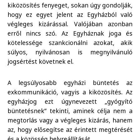
kiközösítés fenyeget, sokan úgy gondolják,
hogy ez egyet jelent az Egyházból való
végleges kizárással. Valójában azonban
erről nincs szó. Az Egyháznak joga és
kötelessége szankcionálni azokat, akik
súlyos, nyilvánosan is megnyilvánuló
jogsértést követnek el.
A legsúlyosabb egyházi büntetés az
exkommunikáció, vagyis a kiközösítés. Az
egyházjog ezt úgynevezett „gyógyító
büntetésnek” tekinti, aminek célja nem a
megtorlás vagy a végleges kizárás, hanem
az, hogy elősegítse az érintett megtérését
és a közösség helyreállítását.