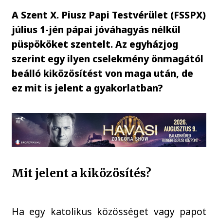
A Szent X. Piusz Papi Testvérület (FSSPX)
július 1-jén pápai jóváhagyás nélkül
püspököket szentelt. Az egyházjog
szerint egy ilyen cselekmény önmagától
beálló kiközösítést von maga után, de
ez mit is jelent a gyakorlatban?
Mit jelent a kiközösítés?
Ha egy katolikus közösséget vagy papot