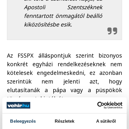
Apostoli Szentszéknek
fenntartott önmagától beálló
kiközösítésbe esik.
Az FSSPX álláspontjuk szerint bizonyos
konkrét egyházi rendelkezéseknek nem
kötelesek engedelmeskedni, ez azonban
szerintük nem jelenti azt, hogy
elutasítanák a pápa vagy a püspökök
törvényes tekintélyét.
Mi következik mindebből?
Beleegyezés
Részletek
A sütikről