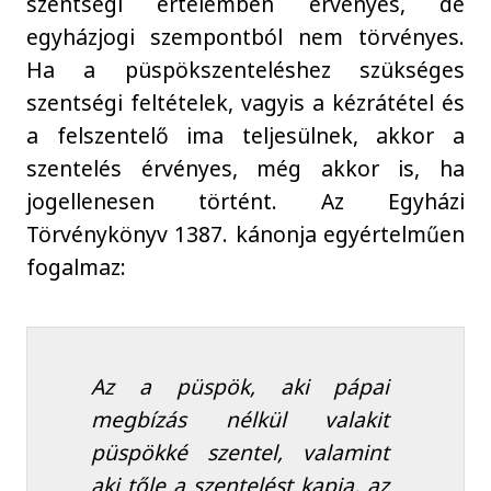
szentségi értelemben érvényes, de
egyházjogi szempontból nem törvényes.
Ha a püspökszenteléshez szükséges
szentségi feltételek, vagyis a kézrátétel és
a felszentelő ima teljesülnek, akkor a
szentelés érvényes, még akkor is, ha
jogellenesen történt. Az Egyházi
Törvénykönyv 1387. kánonja egyértelműen
fogalmaz:
Az a püspök, aki pápai
megbízás nélkül valakit
püspökké szentel, valamint
aki tőle a szentelést kapja, az