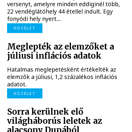
versenyt, amelyre minden eddiginél több,
22 vendéglátóhely 44 étellel indult. Egy
fonyódi hely nyert...
KÖZÉLET
Meglepték az elemzőket a
júliusi inflációs adatok
Hatalmas meglepetésként értékelték az
elemzők a júliusi, 1,2 százalékos inflációs
adatot.
KÖZÉLET
Sorra kerülnek elő
világháborús leletek az
alacsony Dunából