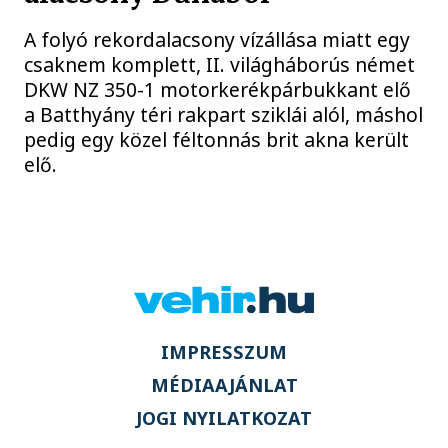
A folyó rekordalacsony vízállása miatt egy
csaknem komplett, II. világháborús német
DKW NZ 350-1 motorkerékpárbukkant elő
a Batthyány téri rakpart sziklái alól, máshol
pedig egy közel féltonnás brit akna került
elő.
IMPRESSZUM
MÉDIAAJÁNLAT
JOGI NYILATKOZAT