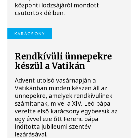
központi lodzsájáról mondott
csütörtök délben.
KARÁCSONY
Rendkívüli ünnepekre
készül a Vatikán
Advent utolsó vasárnapján a
Vatikánban minden készen áll az
ünnepekre, amelyek rendkívülinek
számítanak, mivel a XIV. Leó pápa
vezette első karácsony egybeesik az
egy évvel ezelőtt Ferenc pápa
indította jubileumi szentév
lezárásával.