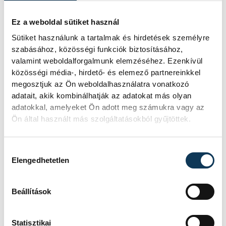
Ez a weboldal sütiket használ
Az FSSPX körüli vita messze túlmutat a
Sütiket használunk a tartalmak és hirdetések személyre
püspökszentelés kérdésén. Valójában
szabásához, közösségi funkciók biztosításához,
olyan alapvető egyháztani kérdésekről
valamint weboldalforgalmunk elemzéséhez. Ezenkívül
szól, mint a hagyomány értelmezése, az
közösségi média-, hirdető- és elemező partnereinkkel
megosztjuk az Ön weboldalhasználatra vonatkozó
engedelmesség határai vagy az egyházi
adatait, akik kombinálhatják az adatokat más olyan
egység természete.
adatokkal, amelyeket Ön adott meg számukra vagy az
Ön által használt más szolgáltatásokból gyűjtöttek.
Az egyházjog alapján a pápai megbízás
nélküli püspökszentelés automatikus,
Hozzájárulás kiválasztása
Elengedhetetlen
önmagától beálló kiközösítést von maga
után.
Beállítások
XIV. Leó pápa levele
Statisztikai