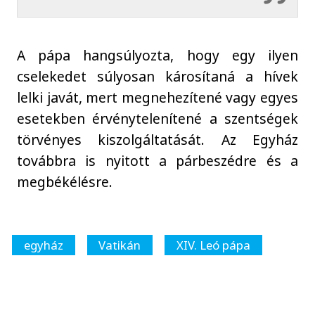
A pápa hangsúlyozta, hogy egy ilyen
cselekedet súlyosan károsítaná a hívek
lelki javát, mert megnehezítené vagy egyes
esetekben érvénytelenítené a szentségek
törvényes kiszolgáltatását. Az Egyház
továbbra is nyitott a párbeszédre és a
megbékélésre.
egyház
Vatikán
XIV. Leó pápa